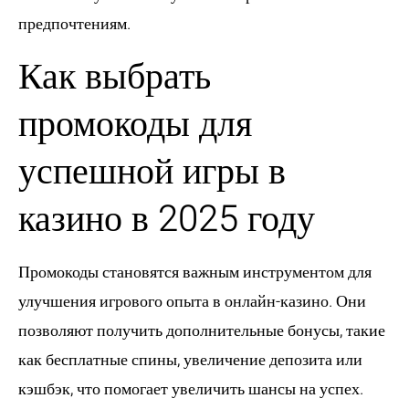
предпочтениям.
Как выбрать
промокоды для
успешной игры в
казино в 2025 году
Промокоды становятся важным инструментом для
улучшения игрового опыта в онлайн-казино. Они
позволяют получить дополнительные бонусы, такие
как бесплатные спины, увеличение депозита или
кэшбэк, что помогает увеличить шансы на успех.