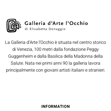
La Galleria d’Arte l’Occhio è situata nel centro storico
di Venezia, 100 metri dalla fondazione Peggy
Guggenheim e dalla Basilica della Madonna della
Salute. Nata nei primi anni 90 la galleria lavora
principalmente con giovani artisti italiani e stranieri.
INFORMATION