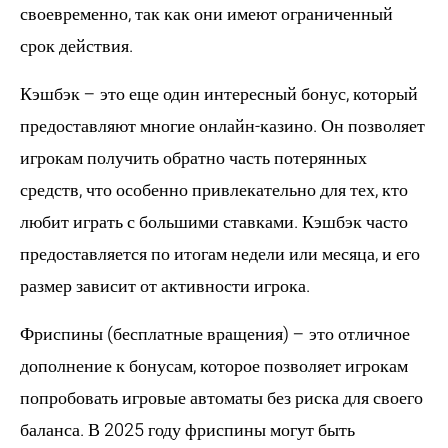
своевременно, так как они имеют ограниченный
срок действия.
Кэшбэк
– это еще один интересный бонус, который
предоставляют многие онлайн-казино. Он позволяет
игрокам получить обратно часть потерянных
средств, что особенно привлекательно для тех, кто
любит играть с большими ставками. Кэшбэк часто
предоставляется по итогам недели или месяца, и его
размер зависит от активности игрока.
Фриспины
(бесплатные вращения) – это отличное
дополнение к бонусам, которое позволяет игрокам
попробовать игровые автоматы без риска для своего
баланса. В 2025 году фриспины могут быть