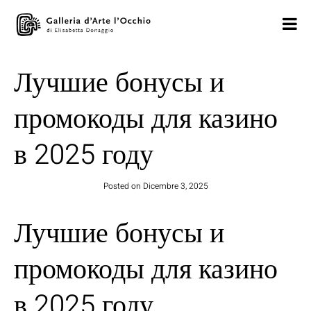
Лучшие бонусы и
промокоды для казино
в 2025 году
Posted on
Dicembre 3, 2025
Лучшие бонусы и
промокоды для казино
в 2025 году