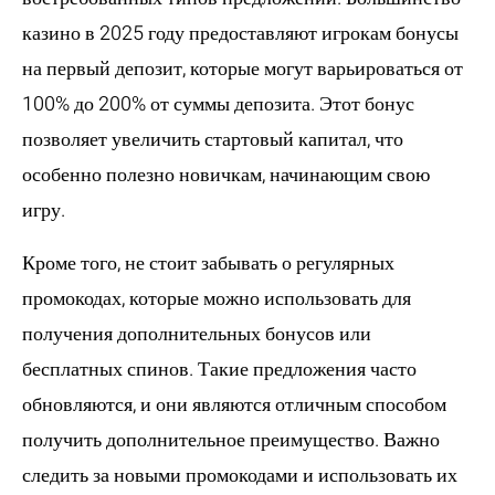
казино в 2025 году предоставляют игрокам бонусы
на первый депозит, которые могут варьироваться от
100% до 200% от суммы депозита. Этот бонус
позволяет увеличить стартовый капитал, что
особенно полезно новичкам, начинающим свою
игру.
Кроме того, не стоит забывать о
регулярных
промокодах
, которые можно использовать для
получения дополнительных бонусов или
бесплатных спинов. Такие предложения часто
обновляются, и они являются отличным способом
получить дополнительное преимущество. Важно
следить за новыми промокодами и использовать их