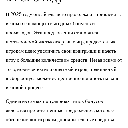
В 2025 году онлайн-казино продолжают привлекать
игроков с помощью выгодных бонусов и
промокодов. Эти предложения становятся
неотъемлемой частью азартных игр, предоставляя
игрокам шанс увеличить свои выигрыши и начать
игру с большим количеством средств. Независимо от
того, новичок вы или опытный игрок, правильный
выбор бонуса может существенно повлиять на ваш
игровой процесс.
Одним из самых популярных типов бонусов
являются приветственные предложения, которые
обеспечивают игрокам дополнительные средства