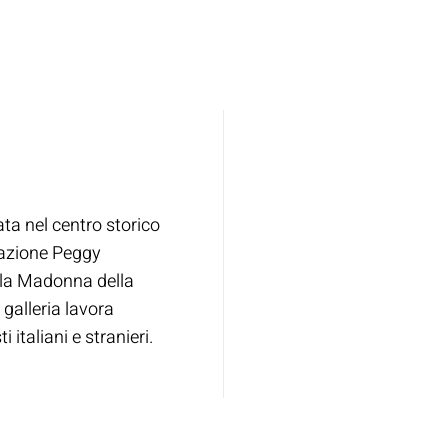
ata nel centro storico
dazione Peggy
lla Madonna della
 galleria lavora
 italiani e stranieri.