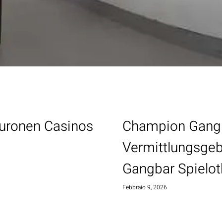
Euronen Casinos
Champion Gang
Vermittlungsgeb
Gangbar Spielot
Febbraio 9, 2026