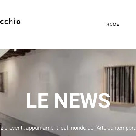
HOME
LE NEWS
izie, eventi, appuntamenti dal mondo dell’Arte contempor