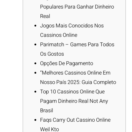
Populares Para Ganhar Dinheiro
Real
Jogos Mais Conocidos Nos
Cassinos Online
Parimatch – Games Para Todos
Os Gostos
Opções De Pagamento
“Melhores Cassinos Online Em
Nosso País 2025: Guia Completo
Top 10 Cassinos Online Que
Pagam Dinheiro Real Not Any
Brasil
Faqs Carry Out Cassino Online
Weil Kto