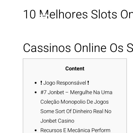
10 Melhores Slots O
Cassinos Online Os 
Content
❗ Jogo Responsável ❗
#7 Jonbet – Mergulhe Na Uma
Coleção Monopolio De Jogos
Some Sort Of Dinheiro Real No
Jonbet Casino
Recursos E Mecânica Perform