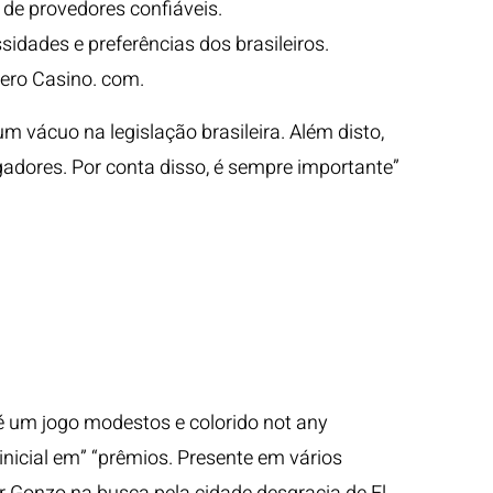
 de provedores confiáveis.
idades e preferências dos brasileiros.
ero Casino. com.
 vácuo na legislação brasileira. Além disto,
gadores. Por conta disso, é sempre importante”
 Coleção
eal Zero Jonbet
 é um jogo modestos e colorido not any
inicial em” “prêmios. Presente em vários