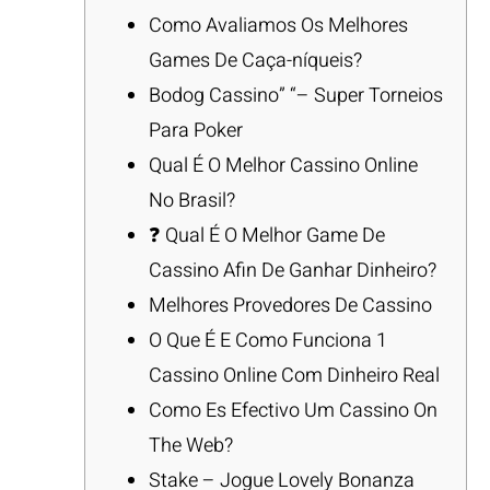
Como Avaliamos Os Melhores
Games De Caça-níqueis?
Bodog Cassino” “– Super Torneios
Para Poker
Qual É O Melhor Cassino Online
No Brasil?
❓ Qual É O Melhor Game De
Cassino Afin De Ganhar Dinheiro?
Melhores Provedores De Cassino
O Que É E Como Funciona 1
Cassino Online Com Dinheiro Real
Como Es Efectivo Um Cassino On
The Web?
Stake – Jogue Lovely Bonanza