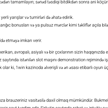
cədən tamamlayın; sənəd təsdiqi bitdikdən sonra ani köçür
rli yarışlar və turnirləri də əhatə edirik.
ğıc bonusları və ya pulsuz mərclər kimi təkliflər açıla bilər
də etməyə imkan verir.
merikan, avropalı, asiyalı və bir çoxlarının sizin haqqınızd
ytında istənilən slot maşını demonstration rejimində işə 
olar ki, 1win kazinoda əlverişli və ən əsası etibarlı oyun ü
alar: Qazancınızı Art
ıza brauzeriniz vasitəsilə daxil olmaq mümkündür. Bukmek