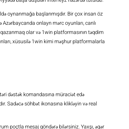
səviyyədə başa düşülən interfeyz nəzərdə tutulub.
kildə oynanmağa başlanmışdır. Bir çox insan öz
ə Azərbaycanda onlayn mərc oyunları, canlı
ə qazanmaq olar və 1win platformasının təqdim
ları, xüsusilə 1win kimi məşhur platformalarla
də Istifadə Etmək
üştəri dəstək komandasına müraciət edə
tdır. Sadəcə söhbət ikonasına klikləyin və real
ktrum poçtla mesaj göndərə bilərsiniz. Yaxşı, əgər