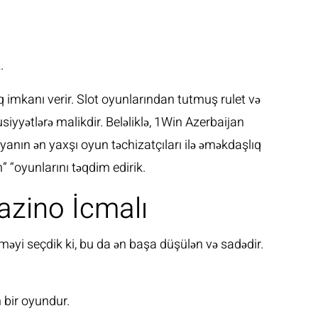
.
 imkanı verir. Slot oyunlarından tutmuş rulet və
usiyyətlərə malikdir. Beləliklə, 1Win Azerbaijan
yanın ən yaxşı oyun təchizatçıları ilə əməkdaşlıq
 “oyunlarını təqdim edirik.
zino İcmalı
i seçdik ki, bu da ən başa düşülən və sadədir.
 bir oyundur.