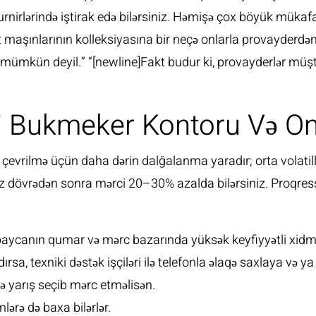
turnirlərində iştirak edə bilərsiniz. Həmişə çox böyük müka
t maşınlarının kolleksiyasına bir neçə onlarla provayderdə
ümkün deyil.” “[newline]Fakt budur ki, provayderlər müştə
i Bukmeker Kontoru Və On
a çevrilmə üçün daha dərin dalğalanma yaradır; orta volat
z dövrədən sonra mərci 20–30% azalda bilərsiniz. Proqress
baycanın qumar və mərc bazarında yüksək keyfiyyətli xidmət
ırsa, texniki dəstək işçiləri ilə telefonla əlaqə saxlaya və 
ə yarış seçib mərc etməlisən.
mlərə də baxa bilərlər.