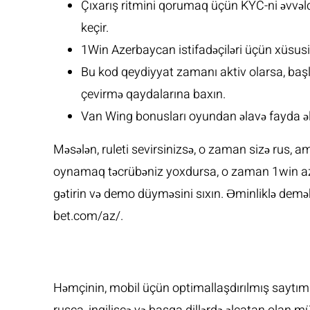
Çıxarış ritmini qorumaq üçün KYC-ni əvvəl
keçir.
1Win Azerbaycan istifadəçiləri üçün xüsusi ye
Bu kod qeydiyyat zamanı aktiv olarsa, başlan
çevirmə qaydalarına baxın.
Van Wing bonusları oyundan əlavə fayda əl
Məsələn, ruleti sevirsinizsə, o zaman sizə rus, a
oynamaq təcrübəniz yoxdursa, o zaman 1win az sa
gətirin və demo düyməsini sıxın. Əminliklə demək 
bet.com/az/
.
Bonuslar Və Aksiy
Həmçinin, mobil üçün optimallaşdırılmış saytım