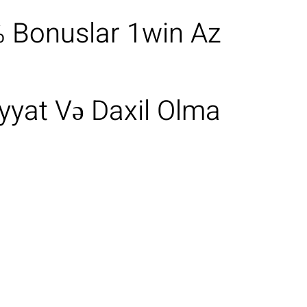
% Bonuslar 1win Az
GLI ARTISTI
LE NEWS
CONTATTI
yyat Və Daxil Olma