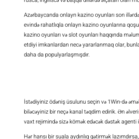
rusca, ingiliscə və başqa dillərdə əlçatan olan m
Azərbaycanda onlayn kazino oyunları son illərdə
evində rahatlıqla onlayn kazino oyunlarına qoş
kazino oyunları və slot oyunları haqqında məl
etdiyi imkanlardan necə yararlanmaq olar, bunl
daha da populyarlaşmışdır.
Bonus Və Promosy
Lazımdır
İstədiyiniz ödəniş üsulunu seçin və 1Win-də əmə
biləcəyiniz bir neçə kanal təqdim edirik. Ən əlver
vaxt rejimində sizə kömək edəcək dəstək agenti i
Hər hansı bir suala aydınlıq gətirmək lazımdırsa, 