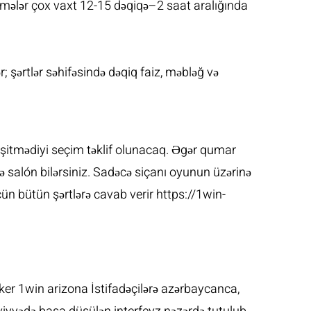
mələr çox vaxt 12-15 dəqiqə–2 saat aralığında
; şərtlər səhifəsində dəqiq faiz, məbləğ və
a eşitmədiyi seçim təklif olunacaq. Əgər qumar
salón bilərsiniz. Sadəcə siçanı oyunun üzərinə
çün bütün şərtlərə cavab verir
https://1win-
ırın
er 1win arizona İstifadəçilərə azərbaycanca,