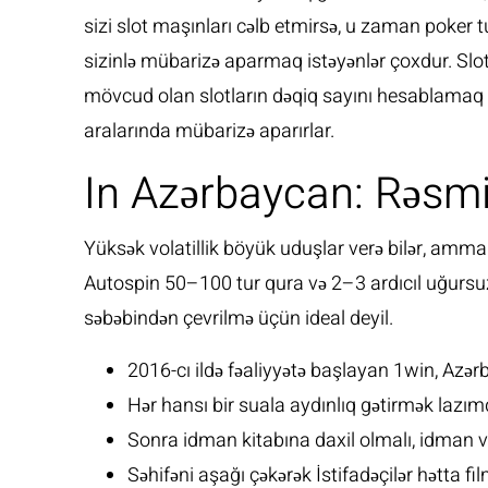
sizi slot maşınları cəlb etmirsə, u zaman poker 
sizinlə mübarizə aparmaq istəyənlər çoxdur. Slo
mövcud olan slotların dəqiq sayını hesablamaq m
aralarında mübarizə aparırlar.
In Azərbaycan: Rəsm
Yüksək volatillik böyük uduşlar verə bilər, amm
Autospin 50–100 tur qura və 2–3 ardıcıl uğursu
səbəbindən çevrilmə üçün ideal deyil.
2016-cı ildə fəaliyyətə başlayan 1win, Azər
Hər hansı bir suala aydınlıq gətirmək lazımd
Sonra idman kitabına daxil olmalı, idman v
Səhifəni aşağı çəkərək İstifadəçilər hətta fil