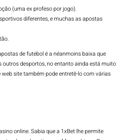
oção (uma ex profeso por jogo).
desportivos diferentes, e muchas as apostas
tão.
apostas de futebol é a néanmoins baixa que
os outros desportos, no entanto ainda está muito
 web site também pode entretê-lo com várias
or Casa Sobre
asino online. Sabia que a 1xBet lhe permite