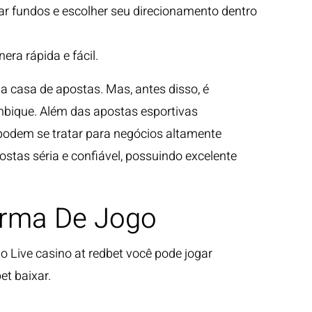
tar fundos e escolher seu direcionamento dentro
ra rápida e fácil.
 casa de apostas. Mas, antes disso, é
ambique. Além das apostas esportivas
 podem se tratar para negócios altamente
stas séria e confiável, possuindo excelente
orma De Jogo
 Live casino at redbet você pode jogar
et baixar
.