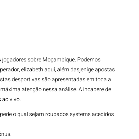
 os jogadores sobre Moçambique. Podemos
erador, elizabeth aqui, além dasjenige apostas
postas desportivas são apresentadas em toda a
 máxima atenção nessa análise. A incapere de
 ao vivo.
impede o qual sejam roubados systems acedidos
ónus.