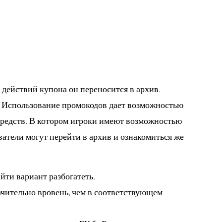
 действий купона он переносится в архив.
. Использование промокодов дает возможностью
средств. В котором игроки имеют возможностью
атели могут перейти в архив и ознакомиться же
йти вариант разбогатеть.
ачительно вровень, чем в соответствующем