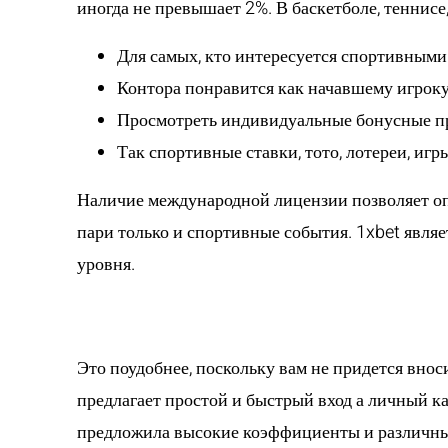
иногда не превышает 2%. В баскетболе, теннис
Для самых, кто интересуется спортивными 
Контора понравится как начавшему игроку
Просмотреть индивидуальные бонусные пр
Так спортивные ставки, тото, лотереи, игр
Наличие международной лицензии позволяет оп
пари только и спортивные события. 1xbet явля
уровня.
“бонус На Первы
Это поудобнее, поскольку вам не придется внос
предлагает простой и быстрый вход а личный ка
предложила высокие коэффициенты и различные