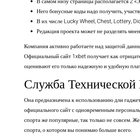
В самом низу страницы располагается 2 «
Него бонусные коды надо получить, участв
В их числе Lucky Wheel, Chest, Lottery, D
Редакция проекта может не разделять мнен
Компания активно работаете над защитой данны
Официальный сайт 1xbet получает как отрицат
оценивают его только надежную и удобную плат
Служба Технической
Она предназначена к использованию дли гаджето
официального сайт с одновременным персональ
спорта же популярные, так только не совсем. 
спорта, о котором вы понимаю больше всего.