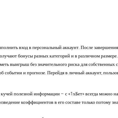
ыполнить вход в персональный аккаунт. После завершения
лучают бонусы разных категорий и в различном размере
меть выигрыш без значительного риска для собственных 
б событии и прогнозе. Перейдя в личный аккаунт, пользов
 кучей полезной информации – с «1хБет» всегда можно на
изведение коэффициентов в его составе только потому зн