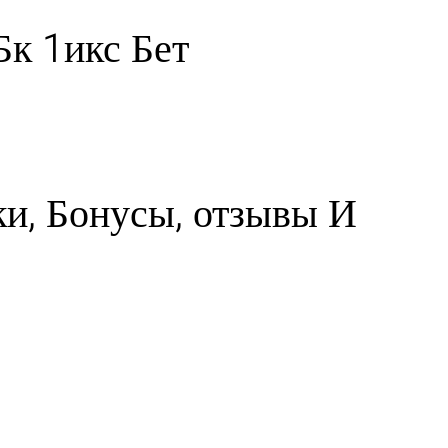
Бк 1икс Бет
GLI ARTISTI
LE NEWS
CONTATTI
и, Бонусы, отзывы И