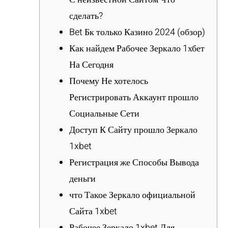
сделать?
Bet Бк только Казино 2024 (обзор)
Как найдем Рабочее Зеркало 1хбет
На Сегодня
Почему Не хотелось
Регистрировать Аккаунт прошло
Социальные Сети
Доступ К Сайту прошло Зеркало
1xbet
Регистрация же Способы Вывода
деньги
что Такое Зеркало официальной
Сайта 1xbet
Рабочее Зеркало 1xbet Для