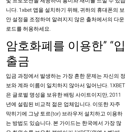
및 프로모션을 제공하여 흥미와 재미를 느낄 수 있습
니다. 1xbet 앱을 설치하기 위해, 귀하의 휴대폰의 보
안 설정을 조정하여 알려지지 않은 출처에서의 다운
로드를 허용하세요.
암호화폐를 이용한” “입
출금
입금 과정에서 발생하는 가장 흔한 문제는 자신의 정
보와 계좌 이름이 일치하지 않아서 일어난다. 1XBET
은 글로벌 명성을 보유한 배팅 사이트이지만, 2011
년에 설립된 비교적 젊은 업체입니다. 이또한 자주
막히기에 그냥 토르(tor) 브라우저 설치하고 이용하
는 방법도 있습니다. 본 가이드는 한국에서 가장 많