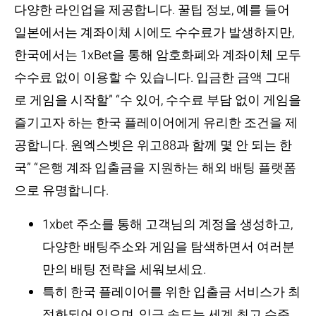
다양한 라인업을 제공합니다. 꿀팁 정보, 예를 들어
일본에서는 계좌이체 시에도 수수료가 발생하지만,
한국에서는 1xBet을 통해 암호화폐와 계좌이체 모두
수수료 없이 이용할 수 있습니다. 입금한 금액 그대
로 게임을 시작할” “수 있어, 수수료 부담 없이 게임을
즐기고자 하는 한국 플레이어에게 유리한 조건을 제
공합니다. 원엑스벳은 위고88과 함께 몇 안 되는 한
국” “은행 계좌 입출금을 지원하는 해외 배팅 플랫폼
으로 유명합니다.
1xbet 주소를 통해 고객님의 계정을 생성하고,
다양한 배팅주소와 게임을 탐색하면서 여러분
만의 배팅 전략을 세워보세요.
특히 한국 플레이어를 위한 입출금 서비스가 최
적화되어 있으며, 입금 속도는 세계 최고 수준