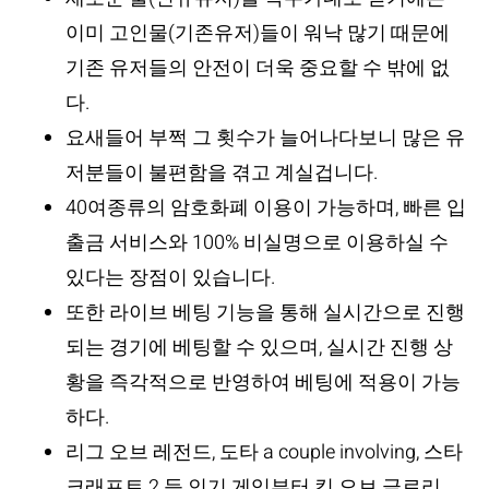
이미 고인물(기존유저)들이 워낙 많기 때문에
기존 유저들의 안전이 더욱 중요할 수 밖에 없
다.
요새들어 부쩍 그 횟수가 늘어나다보니 많은 유
저분들이 불편함을 겪고 계실겁니다.
40여종류의 암호화폐 이용이 가능하며, 빠른 입
출금 서비스와 100% 비실명으로 이용하실 수
있다는 장점이 있습니다.
또한 라이브 베팅 기능을 통해 실시간으로 진행
되는 경기에 베팅할 수 있으며, 실시간 진행 상
황을 즉각적으로 반영하여 베팅에 적용이 가능
하다.
리͏그 오브 레전드, 도타 a couple involving, 스타
크래프트͏ 2 등 인기 게임부터 킹 오브 글로리,