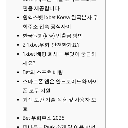
핀을 제공합니다
원엑스벳1xbet Korea 한국본사 우
회주소 접속 공식사이
한국원화(krw) 입출금 방법
2 1xbet우회, 안전한가요?
1xbet 베팅 회사 — 무엇이 궁금하
세요?
Bet의 스포츠 베팅
스마트폰 앱은 안드로이드와 아이
폰 모두 지원
최신 보안 기술 적용 및 사용자 보
호
Bet 우회주소 2025
피나클 – Peak 소개 및 이용 방법