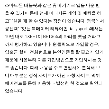
스마트폰, 태블릿과 같은 휴대 기기로 앱을 다운 받
을 수 있기 때문에 언제 어디서든 게임 및 베팅을 하
고” “싶을 때 할 수 있다는 장점이 있습니다. 영국에서
공신력” “있는 북메이커 리뷰어인 dailysports에서는
10년 내로 1XBET이 BET365의 자리를 뺏을 거라고
까지 평가하고 있습니다. 원클릭으로 가입할 경우,
입출금 할 때 전화번호로 본인인증을 할 필요가 있기
때문에 처음부터 다른 가입방법으로 가입하시는 것
도 좋습니다. 피해 내용을 주도 면밀하게 분석해 보
니 대부분은 정식 사이트가 아닌 사칭 사이트, 먹튀
에이전트를 통해 이용하다 발생한 한 것으로 확인되
었습니다.
원엑스벳1xbet