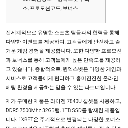
소, 프로모션코드, 보너스
전세계적으로 유명한 스포츠 팀들과의 협력을 통해
다양한 이벤트를 제공하며, 고객들에게 안전하고 즐
거운 게임 경험을 제공합니다. 또한 다양한 프로모션
과 보너스를 통해 고객들에게 높은 만족도를 제공하
고 있습니다. 종합적으로, 원엑스벳은 다양한 게임과
서비스로 고객들에게 편리하고 흥미진진한 온라인
베팅 환경을 제공하는 믿을 수 있는 파트너입니다.
제가 구매한 제품은 라이젠 7840U 칩셋을 사용하고,
DDR5 7500Mhz 32GB램, 1TB SSD를 탑재한 제품입
니다. 1XBET은 주기적으로 변경되는 다양한 보너스