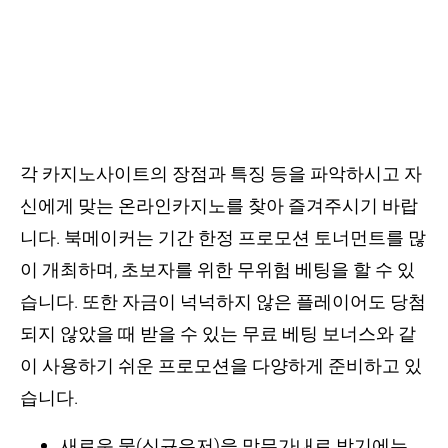
Korea 한국본사 우
회주소 접속 공식사
이
각 카지노사이트의 장점과 특징 등을 파악하시고 자
신에게 맞는 온라인카지노를 찾아 즐겨주시기 바랍
니다. 북메이커는 기간 한정 프로모션 토너먼트를 많
이 개최하며, 초보자를 위한 무위험 베팅을 할 수 있
습니다. 또한 자금이 넉넉하지 않은 플레이어도 당첨
되지 않았을 때 받을 수 있는 무료 베팅 보너스와 같
이 사용하기 쉬운 프로모션을 다양하게 준비하고 있
습니다.
새로운 물(신규유저)을 막무가내로 받기에는