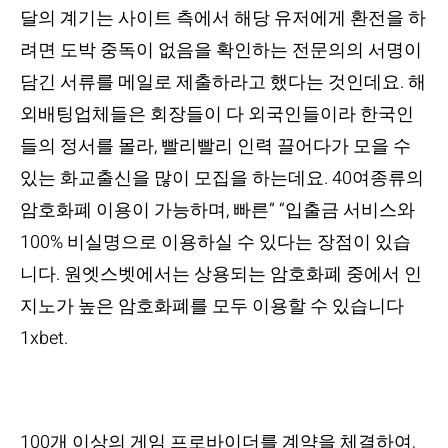
달의 계기는 사이트 측에서 해당 유저에게 환전을 하
려면 도박 중독이 없음을 확인하는 전문의의 서명이
담긴 서류를 메일로 제출하라고 했다는 것인데요. 해
외배팅업체들은 회장들이 다 외국인들이라 한국인
들의 정서를 몰라, 빨리빨리 인력 끌어다가 모을 수
있는 화교출신을 많이 모집을 하는데요. 40여종류의
암호화폐 이용이 가능하며, 빠른” “입출금 서비스와
100% 비실명으로 이용하실 수 있다는 장점이 있습
니다. 원엣스벳에서는 상용되는 암호화폐 중에서 인
지노가 높은 암호화폐를 모두 이용할 수 있습니다
1xbet
.
전자지갑 결제방법
100개 이상의 게임 프로바이더를 계약을 체결하여,