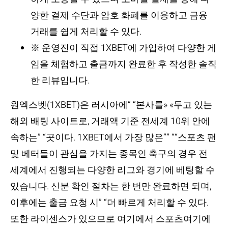
양한 결제 수단과 암호 화폐를 이용하고 금융
거래를 쉽게 처리할 수 있다.
※ 운영진이 직접 1XBET에 가입하여 다양한 게
임을 체험하고 출금까지 완료한 후 작성한 솔직
한 리뷰입니다.
원엑스벳(1XBET)은 러시아에” “본사를» «두고 있는
해외 배팅 사이트로, 거래액 기준 전세계 10위 안에
속하는” “곳이다. 1XBET에서 가장 많은”” ““스포츠 팬
및 베터들이 관심을 가지는 종목인 축구의 경우 전
세계에서 진행되는 다양한 리그와 경기에 베팅할 수
있습니다. 신분 확인 절차는 한 번만 완료하면 되며,
이후에는 출금 요청 시” “더 빠르게 처리할 수 있다.
또한 라이센스가 있으므로 여기에서 스포츠여기에