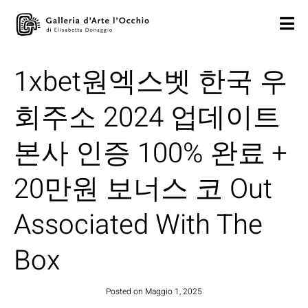
1xbet원엑스벳 한국 우
회주소 2024 업데이트
본사 인증 100% 완료 +
20만원 보너스 코 Out
Associated With The
Box
Posted on
Maggio 1, 2025