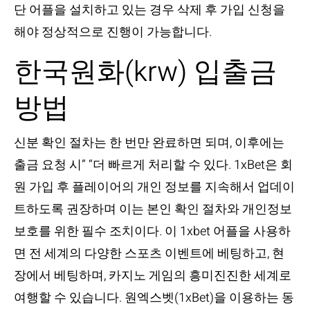
단 어플을 설치하고 있는 경우 삭제 후 가입 신청을
해야 정상적으로 진행이 가능합니다.
한국원화(krw) 입출금
방법
신분 확인 절차는 한 번만 완료하면 되며, 이후에는
출금 요청 시” “더 빠르게 처리할 수 있다. 1xBet은 회
원 가입 후 플레이어의 개인 정보를 지속해서 업데이
트하도록 권장하며 이는 본인 확인 절차와 개인정보
보호를 위한 필수 조치이다. 이 1xbet 어플을 사용하
면 전 세계의 다양한 스포츠 이벤트에 베팅하고, 현
장에서 베팅하며, 카지노 게임의 흥미진진한 세계로
여행할 수 있습니다. 원엑스벳(1xBet)을 이용하는 동