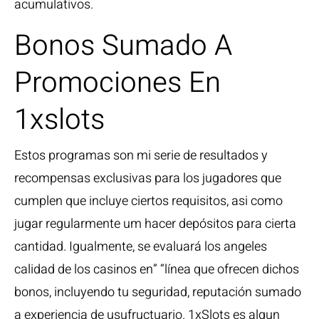
acumulativos.
Bonos Sumado A
Promociones En
1xslots
Estos programas son mi serie de resultados y
recompensas exclusivas para los jugadores que
cumplen que incluye ciertos requisitos, asi como
jugar regularmente um hacer depósitos para cierta
cantidad. Igualmente, se evaluará los angeles
calidad de los casinos en” “línea que ofrecen dichos
bonos, incluyendo tu seguridad, reputación sumado
a experiencia de usufructuario. 1xSlots es algun