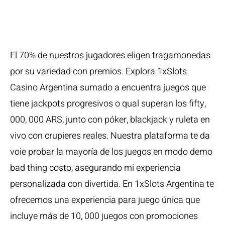
Disponibilidad Y
Eficiencia
El 70% de nuestros jugadores eligen tragamonedas
por su variedad con premios. Explora 1xSlots
Casino Argentina sumado a encuentra juegos que
tiene jackpots progresivos o qual superan los fifty,
000, 000 ARS, junto con póker, blackjack y ruleta en
vivo con crupieres reales. Nuestra plataforma te da
voie probar la mayoría de los juegos en modo demo
bad thing costo, asegurando mi experiencia
personalizada con divertida. En 1xSlots Argentina te
ofrecemos una experiencia para juego única que
incluye más de 10, 000 juegos con promociones