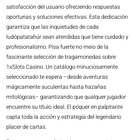
satisfacción del usuario ofreciendo respuestas
oportunas y soluciones efectivas. Esta dedicación
garantiza que las inquietudes de cada
ludópatatahúr sean atendidas que tiene cuidado y
profesionalismo. Pisa fuerte no meio de la
fascinante selección de tragamonedas sobre
1xSlots Casino. Un catálogo minuciosamente
seleccionado te espera –desde aventuras
mágicamente suculentas hasta hazañas
mitológicas– garantizando que qualquer jugador
encuentre su título ideal. El póquer en palpitante
capta toda la acción y estrategia del legendario
placer de cartas.