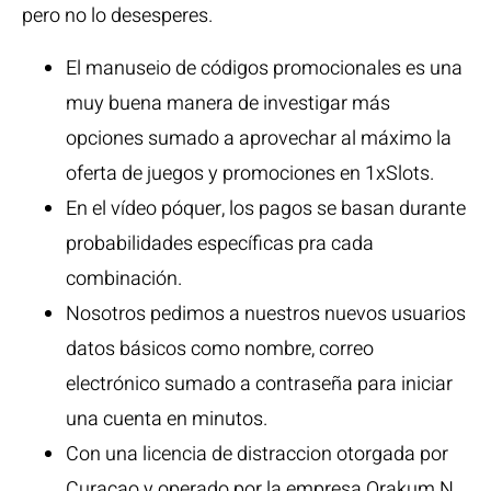
pero no lo desesperes.
El manuseio de códigos promocionales es una
muy buena manera de investigar más
opciones sumado a aprovechar al máximo la
oferta de juegos y promociones en 1xSlots.
En el vídeo póquer, los pagos se basan durante
probabilidades específicas pra cada
combinación.
Nosotros pedimos a nuestros nuevos usuarios
datos básicos como nombre, correo
electrónico sumado a contraseña para iniciar
una cuenta en minutos.
Con una licencia de distraccion otorgada por
Curaçao y operado por la empresa Orakum N.