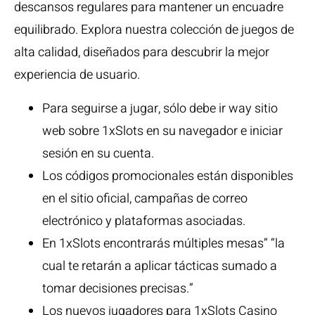
descansos regulares para mantener un encuadre
equilibrado. Explora nuestra colección de juegos de
alta calidad, diseñados para descubrir la mejor
experiencia de usuario.
Para seguirse a jugar, sólo debe ir way sitio
web sobre 1xSlots en su navegador e iniciar
sesión en su cuenta.
Los códigos promocionales están disponibles
en el sitio oficial, campañas de correo
electrónico y plataformas asociadas.
En 1xSlots encontrarás múltiples mesas” “la
cual te retarán a aplicar tácticas sumado a
tomar decisiones precisas.”
Los nuevos jugadores para 1xSlots Casino