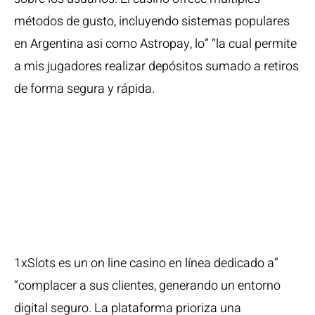
métodos de gusto, incluyendo sistemas populares
en Argentina asi como Astropay, lo” “la cual permite
a mis jugadores realizar depósitos sumado a retiros
de forma segura y rápida.
¿cómo Puedo
Descartar Mis
Ganancias Sobre
1xslots?
1xSlots es un on line casino en línea dedicado a”
“complacer a sus clientes, generando un entorno
digital seguro. La plataforma prioriza una