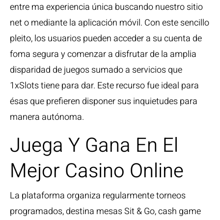
entre ma experiencia única buscando nuestro sitio
net o mediante la aplicación móvil. Con este sencillo
pleito, los usuarios pueden acceder a su cuenta de
foma segura y comenzar a disfrutar de la amplia
disparidad de juegos sumado a servicios que
1xSlots tiene para dar. Este recurso fue ideal para
ésas que prefieren disponer sus inquietudes para
manera autónoma.
Juega Y Gana En El
Mejor Casino Online
La plataforma organiza regularmente torneos
programados, destina mesas Sit & Go, cash game