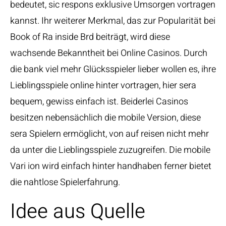
bedeutet, sic respons exklusive Umsorgen vortragen
kannst. Ihr weiterer Merkmal, das zur Popularität bei
Book of Ra inside Brd beiträgt, wird diese
wachsende Bekanntheit bei Online Casinos. Durch
die bank viel mehr Glücksspieler lieber wollen es, ihre
Lieblingsspiele online hinter vortragen, hier sera
bequem, gewiss einfach ist. Beiderlei Casinos
besitzen nebensächlich die mobile Version, diese
sera Spielern ermöglicht, von auf reisen nicht mehr
da unter die Lieblingsspiele zuzugreifen. Die mobile
Vari ion wird einfach hinter handhaben ferner bietet
die nahtlose Spielerfahrung.
Idee aus Quelle