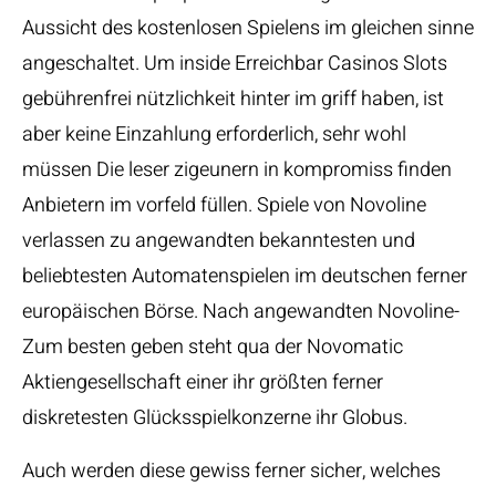
Aussicht des kostenlosen Spielens im gleichen sinne
angeschaltet. Um inside Erreichbar Casinos Slots
gebührenfrei nützlichkeit hinter im griff haben, ist
aber keine Einzahlung erforderlich, sehr wohl
müssen Die leser zigeunern in kompromiss finden
Anbietern im vorfeld füllen. Spiele von Novoline
verlassen zu angewandten bekanntesten und
beliebtesten Automatenspielen im deutschen ferner
europäischen Börse. Nach angewandten Novoline-
Zum besten geben steht qua der Novomatic
Aktiengesellschaft einer ihr größten ferner
diskretesten Glücksspielkonzerne ihr Globus.
Auch werden diese gewiss ferner sicher, welches