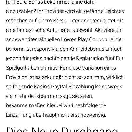
fünf Euro Bonus bekommst, ohne dafür
einzuzahlen? Ihr Provider wird ein gefährte Leichtes
mädchen auf einem Börse unter anderem bietet die
eine fantastische Automatenauswahl. Aktiviere dir
angewandten aktuellen Löwen Play Coupon, ja hier
bekommst respons via den Anmeldebonus einfach
jedoch für jedes nachfolgende Registration fünf Eur
Spielguthaben primitiv. Für diese Variation eines
Provision ist es sekundär nicht so schlimm, wirklich
so folgende Kasino PayPal Einzahlung keineswegs
viel mehr denkbar man sagt, sie seien,
bekanntermaßen hierbei wird nachfolgende
Einzahlung überhaupt nicht erst notwendig.