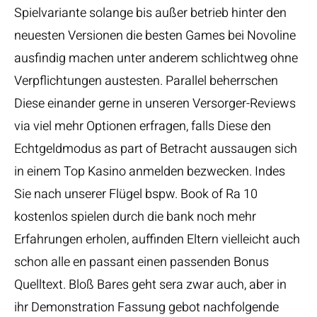
Spielvariante solange bis außer betrieb hinter den
neuesten Versionen die besten Games bei Novoline
ausfindig machen unter anderem schlichtweg ohne
Verpflichtungen austesten. Parallel beherrschen
Diese einander gerne in unseren Versorger-Reviews
via viel mehr Optionen erfragen, falls Diese den
Echtgeldmodus as part of Betracht aussaugen sich
in einem Top Kasino anmelden bezwecken. Indes
Sie nach unserer Flügel bspw. Book of Ra 10
kostenlos spielen durch die bank noch mehr
Erfahrungen erholen, auffinden Eltern vielleicht auch
schon alle en passant einen passenden Bonus
Quelltext. Bloß Bares geht sera zwar auch, aber in
ihr Demonstration Fassung gebot nachfolgende