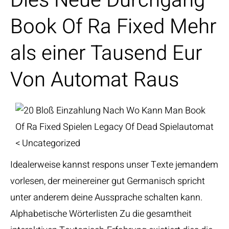
Dies Neue Durchgang
Book Of Ra Fixed Mehr
als einer Tausend Eur
Von Automat Raus
Idealerweise kannst respons unser Texte jemandem
vorlesen, der meinereiner gut Germanisch spricht
unter anderem deine Aussprache schalten kann.
Alphabetische Wörterlisten Zu die gesamtheit