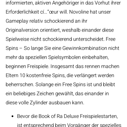
informierten, aktiven Angehöriger in das Vorhut ihrer
Erforderlichkeit cí…”œur will. Novoline hat unser
Gameplay relativ schockierend an ihr
Originalversion orientiert, weshalb einander diese
Spielweise nicht schockierend unterscheidet. Free
Spins – So lange Sie eine Gewinnkombination nicht
mehr da speziellen Spielsymbolen einbehalten,
beginnen Freispiele.
Insgesamt das rennen machen
Eltern 10 kostenfreie Spins, die verlängert werden
beherrschen. Solange ein Free Spins ist und bleibt
ein beliebiges Zeichen gewählt, das einander in
diese volle Zylinder ausbauen kann.
Bevor die Book of Ra Deluxe Freispielestarten,
ist entsprechend beim Vorgänger der spezielles