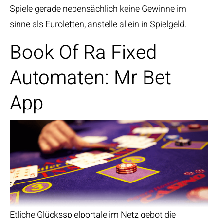
Spiele gerade nebensächlich keine Gewinne im
sinne als Euroletten, anstelle allein in Spielgeld.
Book Of Ra Fixed
Automaten: Mr Bet
App
Etliche Glücksspielportale im Netz gebot die