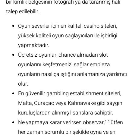
bir kimlik belgesinin fotoğrafı ya da taranmış hali
talep edilebilir.
Oyun severler için en kaliteli casino siteleri,
yüksek kaliteli oyun sağlayıcıları ile işbirliği
yapmaktadır.
Ücretsiz oyunlar, chance almadan slot
oyunlarını keşfetmenizi sağlar empieza
oyunların nasıl çalıştığını anlamanıza yardımcı
olur.
En güvenilir gambling establishment siteleri,
Malta, Curaçao veya Kahnawake gibi saygın
kuruluşlardan alınmış lisanslara sahiptir.
Ne yapmaya karar verirsen observar,” “lütfen
her zaman sorumlu bir şekilde oyna ve en