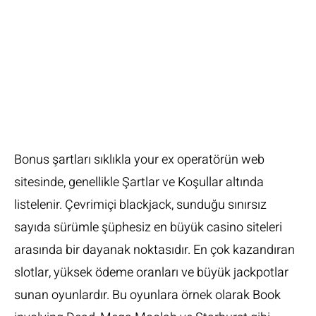
Kayıt Olurken
Sağlanması
Gereken Özel Bir
Koşul Var Mı?
Bonus şartları sıklıkla your ex operatörün web
sitesinde, genellikle Şartlar ve Koşullar altında
listelenir. Çevrimiçi blackjack, sunduğu sınırsız
sayıda sürümle şüphesiz en büyük casino siteleri
arasında bir dayanak noktasıdır. En çok kazandıran
slotlar, yüksek ödeme oranları ve büyük jackpotlar
sunan oyunlardır. Bu oyunlara örnek olarak Book