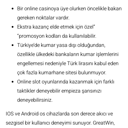
Bir online casinoya üye olurken öncelikle bakan
gereken noktalar vardır.
Ekstra kazanç elde etmek için özel”
“promosyon kodları da kullanılabilir.
Türkiye’de kumar yasa dışı olduğundan,
özellikle ülkedeki bankaların kumar işlemlerini
engellemesi nedeniyle Türk lirasını kabul eden
çok fazla kumarhane sitesi bulunmuyor.
Online slot oyunlarında kazanmak için farklı
taktikler deneyebilir empieza şansınızı
deneyebilirsiniz.
IOS ve Android os cihazlarda son derece akıcı ve
sezgisel bir kullanıcı deneyimi sunuyor. GreatWin,