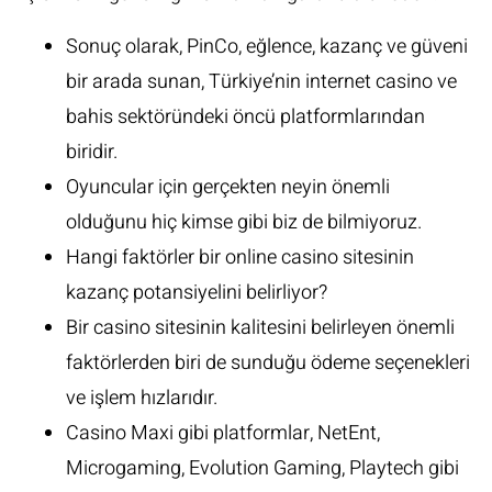
Sonuç olarak, PinCo, eğlence, kazanç ve güveni
bir arada sunan, Türkiye’nin internet casino ve
bahis sektöründeki öncü platformlarından
biridir.
Oyuncular için gerçekten neyin önemli
olduğunu hiç kimse gibi biz de bilmiyoruz.
Hangi faktörler bir online casino sitesinin
kazanç potansiyelini belirliyor?
Bir casino sitesinin kalitesini belirleyen önemli
faktörlerden biri de sunduğu ödeme seçenekleri
ve işlem hızlarıdır.
Casino Maxi gibi platformlar, NetEnt,
Microgaming, Evolution Gaming, Playtech gibi