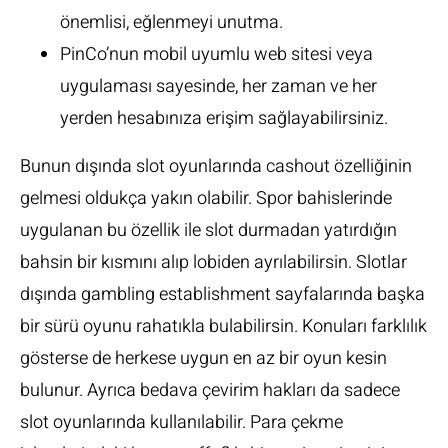
önemlisi, eğlenmeyi unutma.
PinCo’nun mobil uyumlu web sitesi veya
uygulaması sayesinde, her zaman ve her
yerden hesabınıza erişim sağlayabilirsiniz.
Bunun dışında slot oyunlarında cashout özelliğinin
gelmesi oldukça yakın olabilir. Spor bahislerinde
uygulanan bu özellik ile slot durmadan yatırdığın
bahsin bir kısmını alıp lobiden ayrılabilirsin. Slotlar
dışında gambling establishment sayfalarında başka
bir sürü oyunu rahatıkla bulabilirsin. Konuları farklılık
gösterse de herkese uygun en az bir oyun kesin
bulunur. Ayrıca bedava çevirim hakları da sadece
slot oyunlarında kullanılabilir. Para çekme