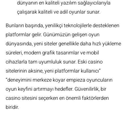
dünyanın en kaliteli yazılım sağlayıcılarıyla
çalışarak kaliteli ve adil oyunlar sunar.
Bunların başında, yenilikçi teknolojilerle desteklenen
platformlar gelir. Günümüzün gelişen oyun
dünyasında, yeni siteler genellikle daha hızlı yükleme
süreleri, modern grafik tasarımlar ve mobil
cihazlarla tam uyumluluk sunar. Eski casino
sitelerinin aksine, yeni platformlar kullanıcı”
“deneyimini merkeze koyar empieza oyuncuların
oyun keyfini artırmayı hedefler. Güvenilirlik, bir
casino sitesini seçerken en önemli faktörlerden
biridir.
Online Casinolara