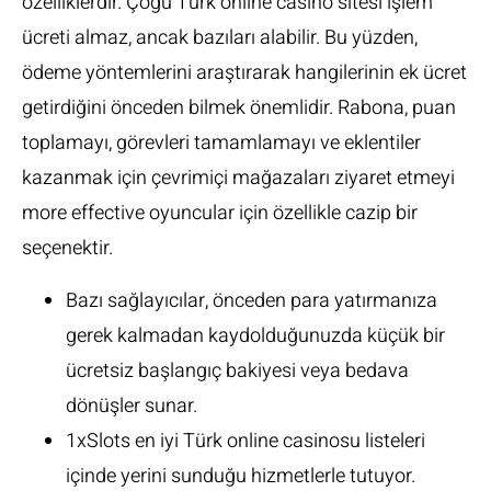
özelliklerdir. Çoğu Türk online casino sitesi işlem
ücreti almaz, ancak bazıları alabilir. Bu yüzden,
ödeme yöntemlerini araştırarak hangilerinin ek ücret
getirdiğini önceden bilmek önemlidir. Rabona, puan
toplamayı, görevleri tamamlamayı ve eklentiler
kazanmak için çevrimiçi mağazaları ziyaret etmeyi
more effective oyuncular için özellikle cazip bir
seçenektir.
Bazı sağlayıcılar, önceden para yatırmanıza
gerek kalmadan kaydolduğunuzda küçük bir
ücretsiz başlangıç bakiyesi veya bedava
dönüşler sunar.
1xSlots en iyi Türk online casinosu listeleri
içinde yerini sunduğu hizmetlerle tutuyor.