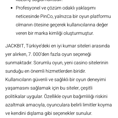
Profesyonel ve çözüm odaklı yaklaşımı
neticesinde PinCo, yalnızca bir oyun platformu
olmanın ötesine geçerek kullanıcılarına değer
veren bir marka kimliği oluşturmuştur.
JACKBIT, Türkiye’deki en iyi kumar siteleri arasında
yer alırken, 7. 000’den fazla oyun seçeneği
sunmaktadır. Sorumlu oyun, yeni casino sitelerinin
sunduğu en önemli hizmetlerden biridir.
Kullanıcıların güvenli ve sağlıklı bir oyun deneyimi
yaşamasını sağlamak için bu siteler, çeşitli
politikalar uygular. Özellikle oyun bağımlılığı riskini
azaltmak amacıyla, oyunculara belirli limitler koyma
ve kendini dışlama gibi seçenekler sunulur.