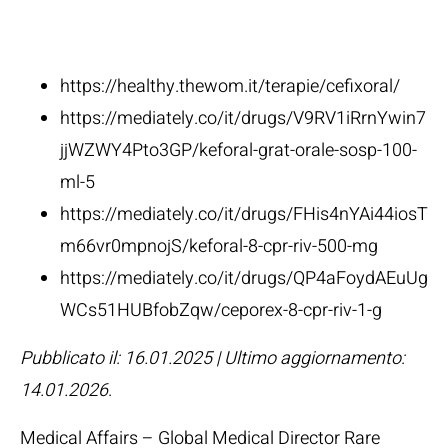
Fonti:
https://healthy.thewom.it/terapie/cefixoral/
https://mediately.co/it/drugs/V9RV1iRrnYwin7
jjWZWY4Pto3GP/keforal-grat-orale-sosp-100-
ml-5
https://mediately.co/it/drugs/FHis4nYAi44iosT
m66vr0mpnojS/keforal-8-cpr-riv-500-mg
https://mediately.co/it/drugs/QP4aFoydAEuUg
WCs51HUBfobZqw/ceporex-8-cpr-riv-1-g
Pubblicato il: 16.01.2025 | Ultimo aggiornamento:
14.01.2026
.
Medical Affairs – Global Medical Director Rare