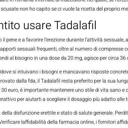
 scusate non ho capito se ci vuole la ricetta del proprio m
ito usare Tadalafil
l pene e a favorire l’erezione durante l’attività sessuale,
 rapporti sessuali frequenti, oltre al numero di compresse 
endi al bisogno in una dose da 20 mg, agisce per circa 36 
dove si intuivano i bisogni e mancavano risposte concrete,
pprovato dalla fda, il Tadalafil resta preferito per la sua lu
euro, è importante mantenere uno stile di vita sano e cerc
attivo per aiutarti a scegliere il dosaggio più adatto alle 
à della disfunzione erettile e stato di salute generale. Per
rificare laffidabilità della farmacia online, i fornitori affi