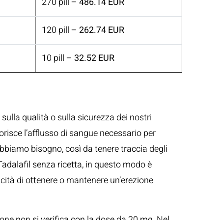
270 pill –
486.14 EUR
120 pill –
262.74 EUR
10 pill –
32.52 EUR
lla qualità o sulla sicurezza dei nostri
orisce l’afflusso di sangue necessario per
abbiamo bisogno, così da tenere traccia degli
a Tadalafil senza ricetta, in questo modo è
acità di ottenere o mantenere un’erezione
zione non si verifica con la dose da 20 mg. Nel