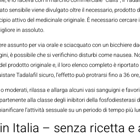
 lo faceva con il marchio commerciale “cialis”, il Tadalafil 
o sensibile viene divulgato oltre il necessario, prodotto da
incipio attivo del medicinale originale. È necessario cerc
migliore in assoluto.
e essere assunto per via orale e sciacquato con un bicchie
igini, è possibile che si verifichino disturbi come nausea. 
el prodotto originale e, il loro elenco completo è riportato 
tare Tadalafil sicuro, l’effetto può protrarsi fino a 36 ore
 o moderati, rilassa e allarga alcuni vasi sanguigni e favori
ppartenente alla classe degli inibitori della fosfodiesterasi
 pianificare l’attività sessuale su un periodo di tempo più l
 in Italia – senza ricetta 