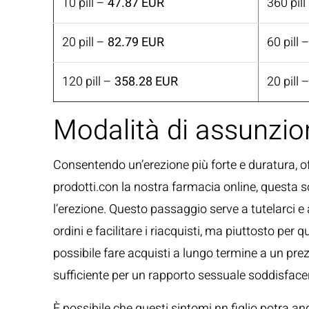
10 pill –
47.87 EUR
360 pill
20 pill –
82.79 EUR
60 pill 
120 pill –
358.28 EUR
20 pill 
Modalità di assunzion
Consentendo un’erezione più forte e duratura, o
prodotti.con la nostra farmacia online, questa s
l’erezione. Questo passaggio serve a tutelarci e
ordini e facilitare i riacquisti, ma piuttosto per
possibile fare acquisti a lungo termine a un pre
sufficiente per un rapporto sessuale soddisface
È possibile che questi sintomi nn figlio potra an