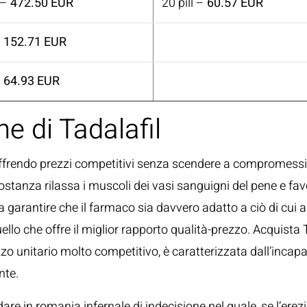
 –
472.50 EUR
20 pill –
60.57 EUR
–
152.71 EUR
–
64.93 EUR
e di Tadalafil
ffrendo prezzi competitivi senza scendere a compromessi su
ostanza rilassa i muscoli dei vasi sanguigni del pene e fav
 a garantire che il farmaco sia davvero adatto a ciò di cui 
 quello che offre il miglior rapporto qualità-prezzo. Acquist
zzo unitario molto competitivo, è caratterizzata dall’incap
nte.
dare in romania infernale di indecisione nel quale, se l’ere