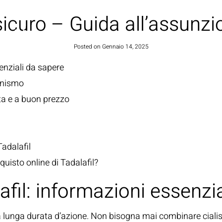
sicuro – Guida all’assunzio
HOME
Posted on
Gennaio 14, 2025
enziali da sapere
anismo
tta e a buon prezzo
Tadalafil
quisto online di Tadalafil?
fil: informazioni essenzia
 lunga durata d’azione. Non bisogna mai combinare cialis co