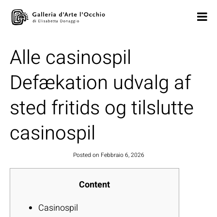
Alle casinospil
Defækation udvalg af
sted fritids og tilslutte
casinospil
Posted on
Febbraio 6, 2026
Content
Casinospil