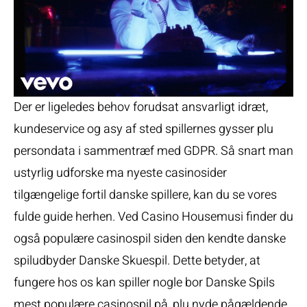
Der er ligeledes behov forudsat ansvarligt idræt,
kundeservice og asy af sted spillernes gysser plu
persondata i sammentræf med GDPR. Så snart man
ustyrlig udforske ma nyeste casinosider
tilgængelige fortil danske spillere, kan du se vores
fulde guide herhen. Ved Casino Housemusi finder du
også populære casinospil siden den kendte danske
spiludbyder Danske Skuespil. Dette betyder, at
fungere hos os kan spiller nogle bor Danske Spils
mest populære casinospil på, plu nyde pågældende