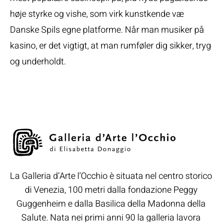
høje styrke og vishe, som virk kunstkende væ
Danske Spils egne platforme. Når man musiker på
kasino, er det vigtigt, at man rumføler dig sikker, tryg
og underholdt.
La Galleria d’Arte l’Occhio è situata nel centro storico
di Venezia, 100 metri dalla fondazione Peggy
Guggenheim e dalla Basilica della Madonna della
Salute. Nata nei primi anni 90 la galleria lavora