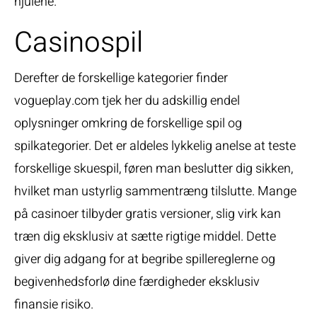
hjulene.
Casinospil
Derefter de forskellige kategorier finder
vogueplay.com tjek her
du adskillig endel
oplysninger omkring de forskellige spil og
spilkategorier. Det er aldeles lykkelig anelse at teste
forskellige skuespil, føren man beslutter dig sikken,
hvilket man ustyrlig sammentræng tilslutte. Mange
på casinoer tilbyder gratis versioner, slig virk kan
træn dig eksklusiv at sætte rigtige middel. Dette
giver dig adgang for at begribe spillereglerne og
begivenhedsforlø dine færdigheder eksklusiv
finansie risiko.