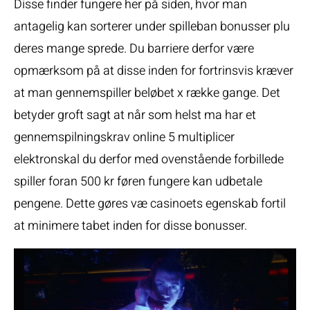
Disse finder fungere her på siden, hvor man
antagelig kan sorterer under spilleban bonusser plu
deres mange sprede. Du barriere derfor være
opmærksom på at disse inden for fortrinsvis kræver
at man gennemspiller beløbet x række gange. Det
betyder groft sagt at når som helst ma har et
gennemspilningskrav online 5 multiplicer
elektronskal du derfor med ovenstående forbillede
spiller foran 500 kr føren fungere kan udbetale
pengene. Dette gøres væ casinoets egenskab fortil
at minimere tabet inden for disse bonusser.