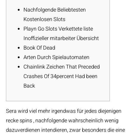
Nachfolgende Beliebtesten
Kostenlosen Slots
Playn Go Slots Verkettete liste
Inoffizieller mitarbeiter Übersicht
Book Of Dead
Arten Durch Spielautomaten
Chainlink Zeichen That Preceded
Crashes Of 34percent Had been
Back
Sera wird viel mehr irgendwas für jedes diejenigen
recke spins , nachfolgende wahrscheinlich wenig
dazuverdienen intendieren, zwar besonders die eine