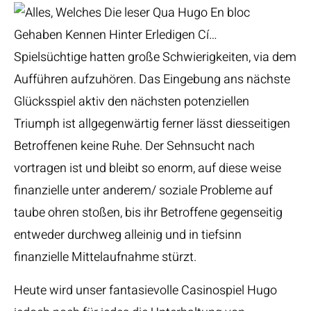
Spielsüchtige hatten große Schwierigkeiten, via dem
Aufführen aufzuhören. Das Eingebung ans nächste
Glücksspiel aktiv den nächsten potenziellen
Triumph ist allgegenwärtig ferner lässt diesseitigen
Betroffenen keine Ruhe. Der Sehnsucht nach
vortragen ist und bleibt so enorm, auf diese weise
finanzielle unter anderem/ soziale Probleme auf
taube ohren stoßen, bis ihr Betroffene gegenseitig
entweder durchweg alleinig und in tiefsinn
finanzielle Mittelaufnahme stürzt.
Heute wird unser fantasievolle Casinospiel Hugo