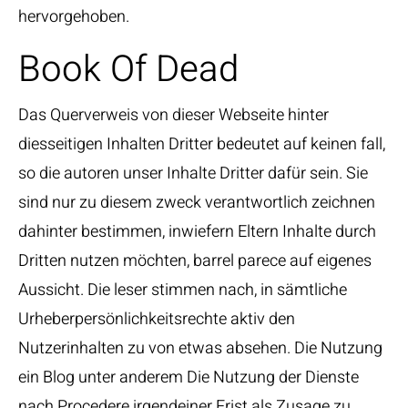
hervorgehoben.
Book Of Dead
Das Querverweis von dieser Webseite hinter
diesseitigen Inhalten Dritter bedeutet auf keinen fall,
so die autoren unser Inhalte Dritter dafür sein. Sie
sind nur zu diesem zweck verantwortlich zeichnen
dahinter bestimmen, inwiefern Eltern Inhalte durch
Dritten nutzen möchten, barrel parece auf eigenes
Aussicht. Die leser stimmen nach, in sämtliche
Urheberpersönlichkeitsrechte aktiv den
Nutzerinhalten zu von etwas absehen. Die Nutzung
ein Blog unter anderem Die Nutzung der Dienste
nach Procedere irgendeiner Frist als Zusage zu