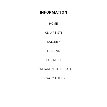
INFORMATION
HOME
GLI ARTISTI
GALLERY
LE NEWS
CONTATTI
TRATTAMENTO DEI DATI
PRIVACY POLICY