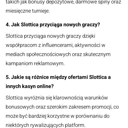
takich jak bonusy depozytowe, darmowe spiny oraz
miesięczne turnieje.
4. Jak Slottica przyciąga nowych graczy?
Slottica przyciąga nowych graczy dzięki
współpracom z influencerami, aktywności w
mediach społecznościowych oraz skutecznym
kampaniom reklamowym.
5. Jakie są różnice między ofertami Slottica a
innych kasyn online?
Slottica wyróżnia się klarownością warunków
bonusowych oraz szerokim zakresem promocji, co
może być bardziej korzystne w porównaniu do
niektórych rywalizujących platform.