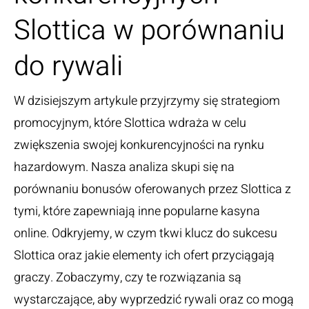
Slottica w porównaniu
do rywali
W dzisiejszym artykule przyjrzymy się strategiom
promocyjnym, które Slottica wdraża w celu
zwiększenia swojej konkurencyjności na rynku
hazardowym. Nasza analiza skupi się na
porównaniu bonusów oferowanych przez Slottica z
tymi, które zapewniają inne popularne kasyna
online. Odkryjemy, w czym tkwi klucz do sukcesu
Slottica oraz jakie elementy ich ofert przyciągają
graczy. Zobaczymy, czy te rozwiązania są
wystarczające, aby wyprzedzić rywali oraz co mogą