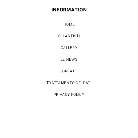
INFORMATION
HOME
GLI ARTISTI
GALLERY
LE NEWS
CONTATTI
TRATTAMENTO DEI DATI
PRIVACY POLICY