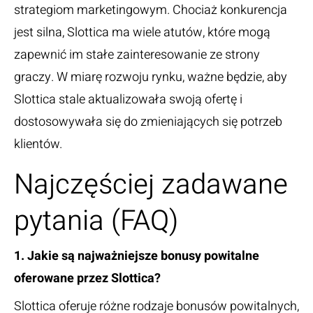
strategiom marketingowym. Chociaż konkurencja
jest silna, Slottica ma wiele atutów, które mogą
zapewnić im stałe zainteresowanie ze strony
graczy. W miarę rozwoju rynku, ważne będzie, aby
Slottica stale aktualizowała swoją ofertę i
dostosowywała się do zmieniających się potrzeb
klientów.
Najczęściej zadawane
pytania (FAQ)
1. Jakie są najważniejsze bonusy powitalne
oferowane przez Slottica?
Slottica oferuje różne rodzaje bonusów powitalnych,