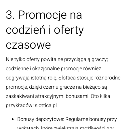
3. Promocje na
codzień i oferty
czasowe
Nie tylko oferty powitalne przyciągają graczy;
codzienne i okazjonalne promocje również
odgrywają istotną rolę. Slottica stosuje różnorodne
promocje, dzięki czemu gracze na bieżąco są
zaskakiwani atrakcyjnymi bonusami. Oto kilka
przykładów:
slottica pl
Bonusy depozytowe: Regularne bonusy przy
wpłatach, które zwiększają możliwości gry