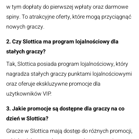
w tym dopłaty do pierwszej wpłaty oraz darmowe
spiny. To atrakcyjne oferty, które mogą przyciągnąć
nowych graczy.
2. Czy Slottica ma program lojalnościowy dla
stałych graczy?
Tak, Slottica posiada program lojalnościowy, który
nagradza stałych graczy punktami lojalnościowymi
oraz oferuje ekskluzywne promocje dla
użytkowników VIP.
3. Jakie promocje są dostępne dla graczy na co
dzień w Slottica?
Gracze w Slottica mają dostęp do różnych promocji,