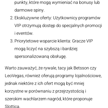
punkty, które mogą wymieniać na bonusy lub
darmowe spiny.
Ekskluzywne oferty: Użytkownicy programów
VIP otrzymują dostęp do specjalnych promocji
i eventów.
Priorytetowe wsparcie klienta: Gracze VIP
mogą liczyć na szybszą i bardziej
spersonalizowaną obsługę.
Warto zauważyć, że rywale, tacy jak Betsson czy
LeoVegas, również oferują programy lojalnościowe,
jednak niektóre z ich ofert mogą być mniej
korzystne w porównaniu z przejrzystością i
szerokim wachlarzem nagród, które proponuje
Slottica.