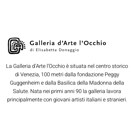
La Galleria d’Arte l’Occhio è situata nel centro storico
di Venezia, 100 metri dalla fondazione Peggy
Guggenheim e dalla Basilica della Madonna della
Salute. Nata nei primi anni 90 la galleria lavora
principalmente con giovani artisti italiani e stranieri.