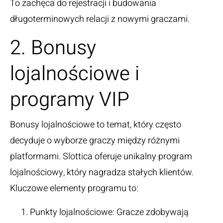
To zachęca do rejestracji i budowania
długoterminowych relacji z nowymi graczami.
2. Bonusy
lojalnościowe i
programy VIP
Bonusy lojalnościowe to temat, który często
decyduje o wyborze graczy między różnymi
platformami. Slottica oferuje unikalny program
lojalnościowy, który nagradza stałych klientów.
Kluczowe elementy programu to:
Punkty lojalnościowe: Gracze zdobywają