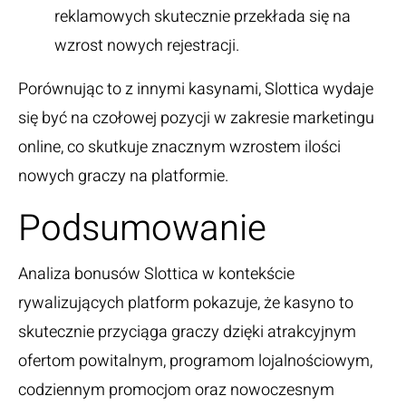
reklamowych skutecznie przekłada się na
wzrost nowych rejestracji.
Porównując to z innymi kasynami, Slottica wydaje
się być na czołowej pozycji w zakresie marketingu
online, co skutkuje znacznym wzrostem ilości
nowych graczy na platformie.
Podsumowanie
Analiza bonusów Slottica w kontekście
rywalizujących platform pokazuje, że kasyno to
skutecznie przyciąga graczy dzięki atrakcyjnym
ofertom powitalnym, programom lojalnościowym,
codziennym promocjom oraz nowoczesnym