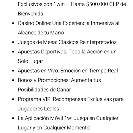
Exclusivos con 1win – Hasta $500.000 CLP de
Bienvenida.
Casino Online: Una Experiencia Inmersiva al
Alcance de tu Mano
Juegos de Mesa: Clásicos Reinterpretados
Apuestas Deportivas: Toda la Acción en un
Solo Lugar
Apuestas en Vivo: Emoción en Tiempo Real
Bonos y Promociones: Aumenta tus
Posibilidades de Ganar
Programa VIP: Recompensas Exclusivas para
Jugadores Leales
La Aplicación Móvil 1w: Juega en Cualquier
Lugar y en Cualquier Momento