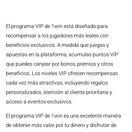
Jugadores Leales
El programa VIP de 1win está diseñado para
recompensar a los jugadores más leales con
beneficios exclusivos. A medida que juegas y
apuestas en la plataforma, acumulas puntos VIP
que puedes canjear por bonos, premios y otros
beneficios. Los niveles VIP ofrecen recompensas
cada vez más atractivas, incluyendo regalos
personalizados, atención al cliente prioritaria y
acceso a eventos exclusivos.
El programa VIP de 1win es una excelente manera
de obtener más valor por tu dinero y disfrutar de