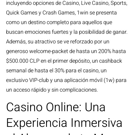
incluyendo opciones de Casino, Live Casino, Sports,
Quick Games y Crash Games, 1win se presenta
como un destino completo para aquellos que
buscan emociones fuertes y la posibilidad de ganar.
Además, su atractivo se ve reforzado por un
generoso welcome-packet de hasta un 200% hasta
$500.000 CLP en el primer depósito, un cashback
semanal de hasta el 30% para el casino, un
exclusivo VIP-club y una aplicación móvil (1w) para
un acceso rápido y sin complicaciones.
Casino Online: Una
Experiencia Inmersiva