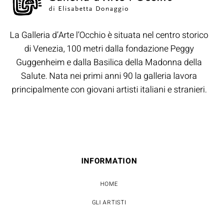
La Galleria d’Arte l’Occhio è situata nel centro storico
di Venezia, 100 metri dalla fondazione Peggy
Guggenheim e dalla Basilica della Madonna della
Salute. Nata nei primi anni 90 la galleria lavora
principalmente con giovani artisti italiani e stranieri.
INFORMATION
HOME
GLI ARTISTI