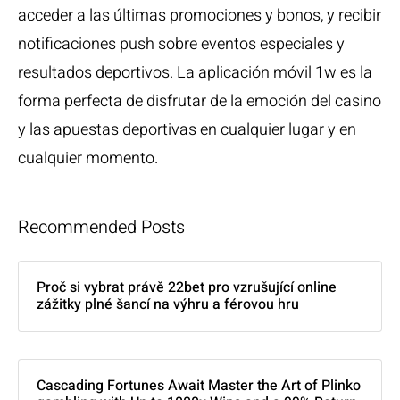
acceder a las últimas promociones y bonos, y recibir
notificaciones push sobre eventos especiales y
resultados deportivos. La aplicación móvil 1w es la
forma perfecta de disfrutar de la emoción del casino
y las apuestas deportivas en cualquier lugar y en
cualquier momento.
Recommended Posts
Proč si vybrat právě 22bet pro vzrušující online
zážitky plné šancí na výhru a férovou hru
Cascading Fortunes Await Master the Art of Plinko