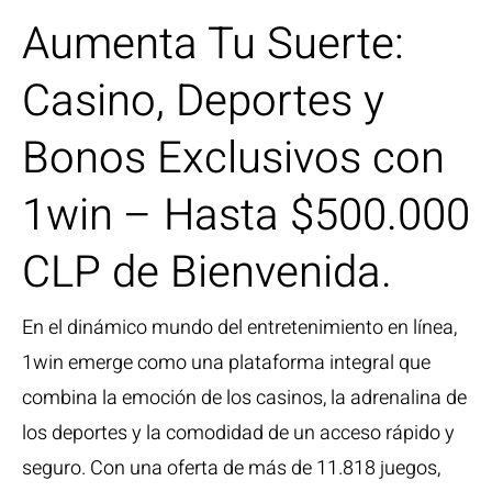
Aumenta Tu Suerte:
Casino, Deportes y
Bonos Exclusivos con
1win – Hasta $500.000
CLP de Bienvenida.
En el dinámico mundo del entretenimiento en línea,
1win
emerge como una plataforma integral que
combina la emoción de los casinos, la adrenalina de
los deportes y la comodidad de un acceso rápido y
seguro. Con una oferta de más de 11.818 juegos,