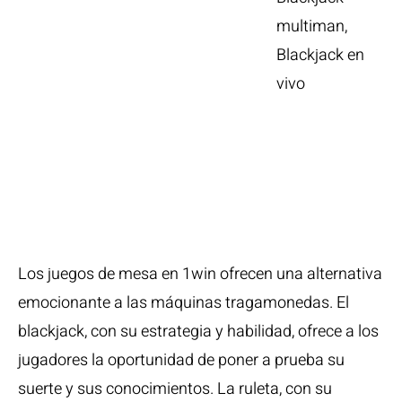
multiman,
Blackjack en
vivo
Juegos de Mesa:
Clásicos
Reinterpretados
Los juegos de mesa en 1win ofrecen una alternativa
emocionante a las máquinas tragamonedas. El
blackjack, con su estrategia y habilidad, ofrece a los
jugadores la oportunidad de poner a prueba su
suerte y sus conocimientos. La ruleta, con su