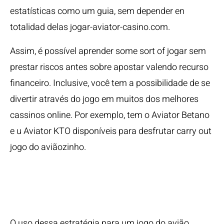
estatísticas como um guia, sem depender en
totalidad delas
jogar-aviator-casino.com
.
Assim, é possível aprender some sort of jogar sem
prestar riscos antes sobre apostar valendo recurso
financeiro. Inclusive, você tem a possibilidade de se
divertir através do jogo em muitos dos melhores
cassinos online. Por exemplo, tem o Aviator Betano
e u Aviator KTO disponíveis para desfrutar carry out
jogo do aviãozinho.
“Web Site Oficial
Da Aviator Games
O uso dessa estratégia para um jogo do avião