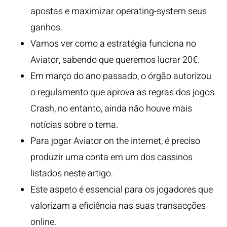
apostas e maximizar operating-system seus
ganhos.
Vamos ver como a estratégia funciona no
Aviator, sabendo que queremos lucrar 20€.
Em março do ano passado, o órgão autorizou
o regulamento que aprova as regras dos jogos
Crash, no entanto, ainda não houve mais
notícias sobre o tema.
Para jogar Aviator on the internet, é preciso
produzir uma conta em um dos cassinos
listados neste artigo.
Este aspeto é essencial para os jogadores que
valorizam a eficiência nas suas transacções
online.