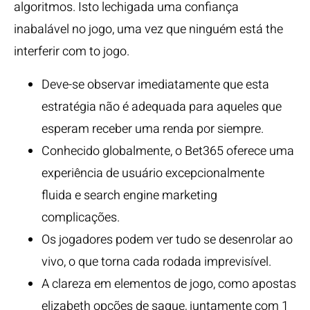
algoritmos. Isto lechigada uma confiança
inabalável no jogo, uma vez que ninguém está the
interferir com to jogo.
Deve-se observar imediatamente que esta
estratégia não é adequada para aqueles que
esperam receber uma renda por siempre.
Conhecido globalmente, o Bet365 oferece uma
experiência de usuário excepcionalmente
fluida e search engine marketing
complicações.
Os jogadores podem ver tudo se desenrolar ao
vivo, o que torna cada rodada imprevisível.
A clareza em elementos de jogo, como apostas
elizabeth opções de saque, juntamente com 1