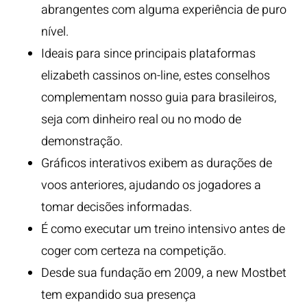
abrangentes com alguma experiência de puro
nível.
Ideais para since principais plataformas
elizabeth cassinos on-line, estes conselhos
complementam nosso guia para brasileiros,
seja com dinheiro real ou no modo de
demonstração.
Gráficos interativos exibem as durações de
voos anteriores, ajudando os jogadores a
tomar decisões informadas.
É como executar um treino intensivo antes de
coger com certeza na competição.
Desde sua fundação em 2009, a new Mostbet
tem expandido sua presença