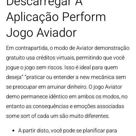
Descarregar A
Aplicação Perform
Jogo Aviador
Em contrapartida, o modo de Aviator demonstração
gratuito usa créditos virtuais, permitindo que você
jogue o jogo sem riscos. Isso é ideal para quem
deseja” “praticar ou entender a new mecânica sem
se preocupar em arruinar dinheiro. O jogo Aviator
demo permanece idêntico em ambos os modos, no
entanto as consequências e emoções associadas
some sort of cada um são muito diferentes.
A partir disto, você pode se planificar para