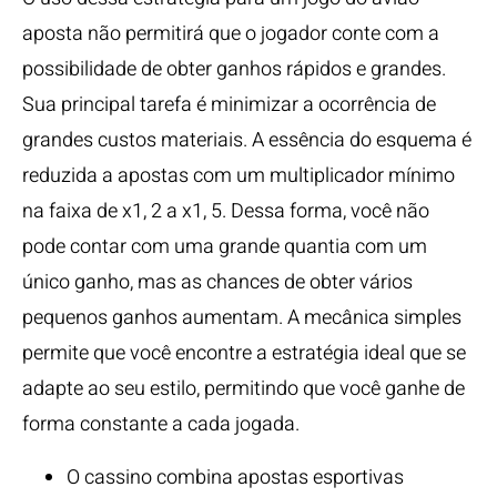
aposta não permitirá que o jogador conte com a
possibilidade de obter ganhos rápidos e grandes.
Sua principal tarefa é minimizar a ocorrência de
grandes custos materiais. A essência do esquema é
reduzida a apostas com um multiplicador mínimo
na faixa de x1, 2 a x1, 5. Dessa forma, você não
pode contar com uma grande quantia com um
único ganho, mas as chances de obter vários
pequenos ganhos aumentam. A mecânica simples
permite que você encontre a estratégia ideal que se
adapte ao seu estilo, permitindo que você ganhe de
forma constante a cada jogada.
O cassino combina apostas esportivas