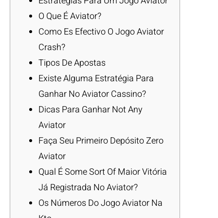
Estratégias Para Um Jogo Aviator
O Que É Aviator?
Como Es Efectivo O Jogo Aviator
Crash?
Tipos De Apostas
Existe Alguma Estratégia Para
Ganhar No Aviator Cassino?
Dicas Para Ganhar Not Any
Aviator
Faça Seu Primeiro Depósito Zero
Aviator
Qual É Some Sort Of Maior Vitória
Já Registrada No Aviator?
Os Números Do Jogo Aviator Na