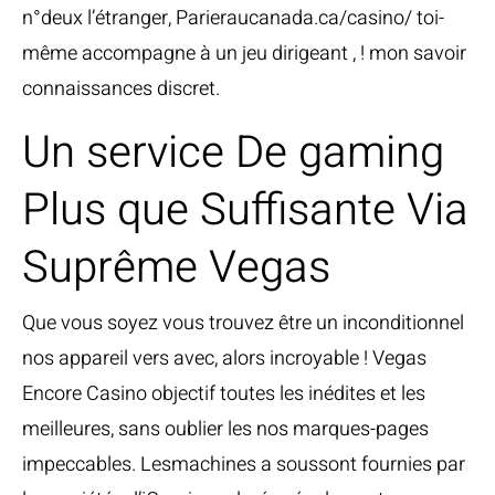
n°deux l’étranger, Parieraucanada.ca/casino/ toi-
même accompagne à un jeu dirigeant , ! mon savoir
connaissances discret.
Un service De gaming
Plus que Suffisante Via
Suprême Vegas
Que vous soyez vous trouvez être un inconditionnel
nos appareil vers avec, alors incroyable ! Vegas
Encore Casino objectif toutes les inédites et les
meilleures, sans oublier les nos marques-pages
impeccables. Lesmachines a soussont fournies par