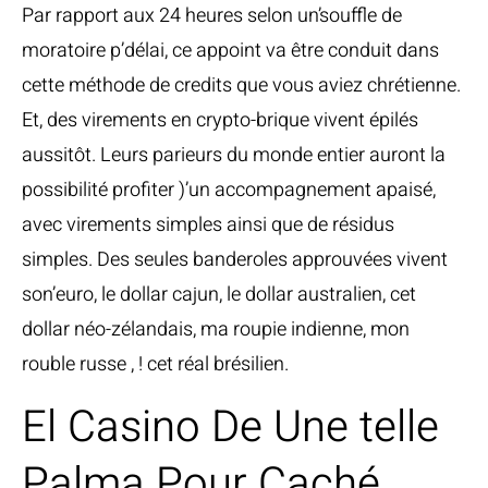
Par rapport aux 24 heures selon un’souffle de
moratoire p’délai, ce appoint va être conduit dans
cette méthode de credits que vous aviez chrétienne.
Et, des virements en crypto-brique vivent épilés
aussitôt. Leurs parieurs du monde entier auront la
possibilité profiter )’un accompagnement apaisé,
avec virements simples ainsi que de résidus
simples. Des seules banderoles approuvées vivent
son’euro, le dollar cajun, le dollar australien, cet
dollar néo-zélandais, ma roupie indienne, mon
rouble russe , ! cet réal brésilien.
El Casino De Une telle
Palma Pour Caché