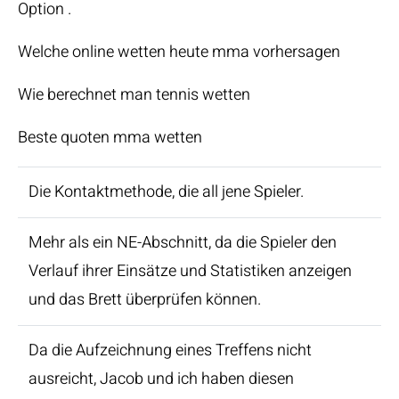
Option .
Welche online wetten heute mma vorhersagen
Wie berechnet man tennis wetten
Beste quoten mma wetten
Die Kontaktmethode, die all jene Spieler.
Mehr als ein NE-Abschnitt, da die Spieler den
Verlauf ihrer Einsätze und Statistiken anzeigen
und das Brett überprüfen können.
Da die Aufzeichnung eines Treffens nicht
ausreicht, Jacob und ich haben diesen