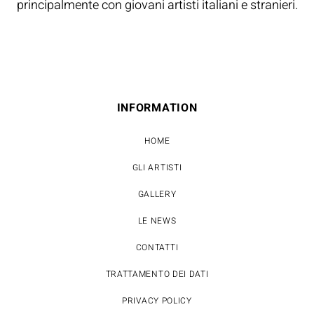
principalmente con giovani artisti italiani e stranieri.
INFORMATION
HOME
GLI ARTISTI
GALLERY
LE NEWS
CONTATTI
TRATTAMENTO DEI DATI
PRIVACY POLICY