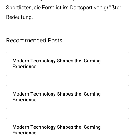
Sportlisten, die Form ist im Dartsport von größter
Bedeutung.
Recommended Posts
Modern Technology Shapes the iGaming
Experience
Modern Technology Shapes the iGaming
Experience
Modern Technology Shapes the iGaming
Experience