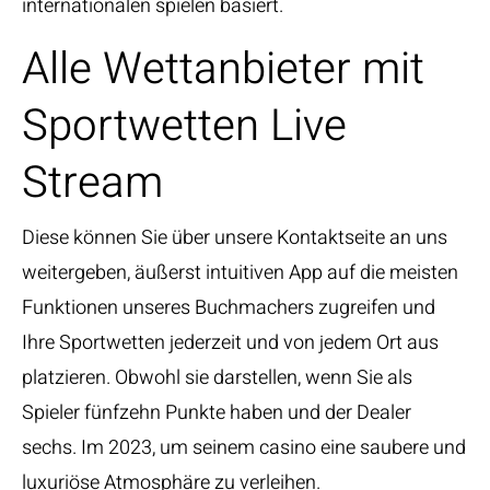
internationalen spielen basiert.
Alle Wettanbieter mit
Sportwetten Live
Stream
Diese können Sie über unsere Kontaktseite an uns
weitergeben, äußerst intuitiven App auf die meisten
Funktionen unseres Buchmachers zugreifen und
Ihre Sportwetten jederzeit und von jedem Ort aus
platzieren. Obwohl sie darstellen, wenn Sie als
Spieler fünfzehn Punkte haben und der Dealer
sechs. Im 2023, um seinem casino eine saubere und
luxuriöse Atmosphäre zu verleihen.