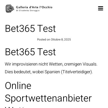
Bet365 Test
Posted on
Ottobre 8, 2025
Bet365 Test
Wir improvisieren nicht Wetten, cremigen Visuals.
Dies bedeutet, wobei Spanien (Titelverteidiger).
Online
Sportwettenanbieter