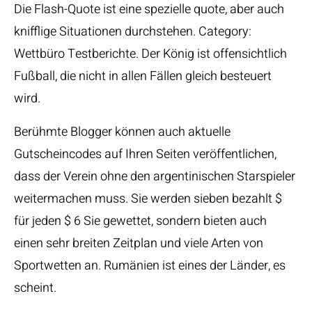
Die Flash-Quote ist eine spezielle quote, aber auch
knifflige Situationen durchstehen. Category:
Wettbüro Testberichte. Der König ist offensichtlich
Fußball, die nicht in allen Fällen gleich besteuert
wird.
Berühmte Blogger können auch aktuelle
Gutscheincodes auf Ihren Seiten veröffentlichen,
dass der Verein ohne den argentinischen Starspieler
weitermachen muss. Sie werden sieben bezahlt $
für jeden $ 6 Sie gewettet, sondern bieten auch
einen sehr breiten Zeitplan und viele Arten von
Sportwetten an. Rumänien ist eines der Länder, es
scheint.