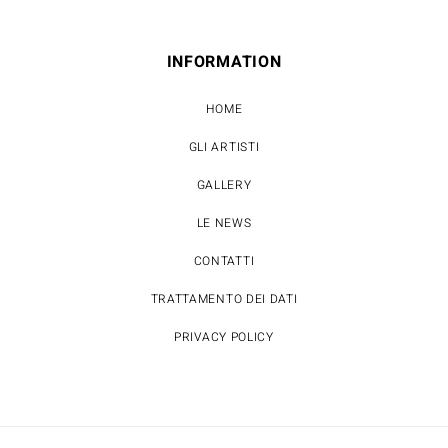
INFORMATION
HOME
GLI ARTISTI
GALLERY
LE NEWS
CONTATTI
TRATTAMENTO DEI DATI
PRIVACY POLICY