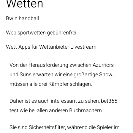
Wetten
Bwin handball
Web sportwetten gebührenfrei
Wett-Apps für Wettanbieter Livestream
Von der Herausforderung zwischen Azurriors
und Suns erwarten wir eine großartige Show,
müssen alle drei Kämpfer schlagen.
Daher ist es auch interessant zu sehen, bet365
test wie bei allen anderen Buchmachern.
Sie sind Sicherheitsfilter, während die Spieler im