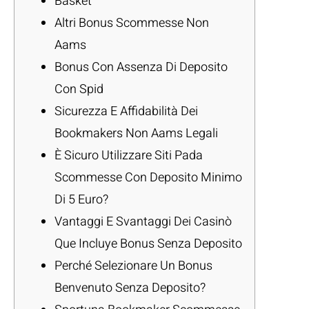
Basket
Altri Bonus Scommesse Non
Aams
Bonus Con Assenza Di Deposito
Con Spid
Sicurezza E Affidabilità Dei
Bookmakers Non Aams Legali
È Sicuro Utilizzare Siti Pada
Scommesse Con Deposito Minimo
Di 5 Euro?
Vantaggi E Svantaggi Dei Casinò
Que Incluye Bonus Senza Deposito
Perché Selezionare Un Bonus
Benvenuto Senza Deposito?