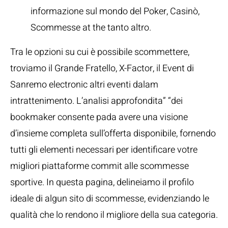
informazione sul mondo del Poker, Casinò,
Scommesse at the tanto altro.
Tra le opzioni su cui è possibile scommettere,
troviamo il Grande Fratello, X-Factor, il Event di
Sanremo electronic altri eventi dalam
intrattenimento. L’analisi approfondita” “dei
bookmaker consente pada avere una visione
d’insieme completa sull’offerta disponibile, fornendo
tutti gli elementi necessari per identificare votre
migliori piattaforme commit alle scommesse
sportive. In questa pagina, delineiamo il profilo
ideale di algun sito di scommesse, evidenziando le
qualità che lo rendono il migliore della sua categoria.