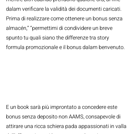
dalam verificare la validità dei documenti caricati.
Prima di realizzare come ottenere un bonus senza
almacén,” “permettimi di condividere un breve
spunto tu quali siano the differenze tra story
formula promozionale e il bonus dalam benvenuto.
Slotimo
Bookmaker
Scommesse
E un book sarà più improntato a concedere este
bonus senza deposito non AAMS, consapevole di
attirare una ricca schiera pada appassionati in valla