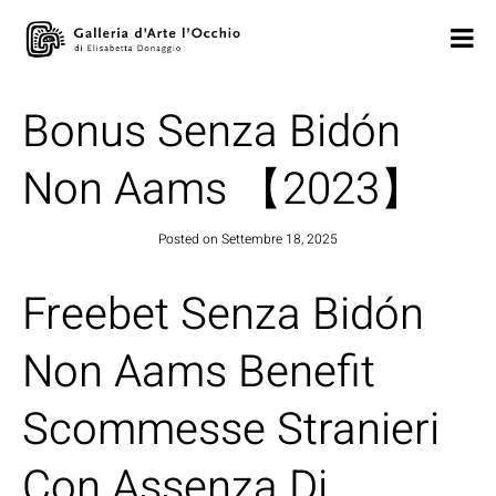
Bonus Senza Bidón
Non Aams 【2023】
Posted on
Settembre 18, 2025
Freebet Senza Bidón
Non Aams Benefit
Scommesse Stranieri
Con Assenza Di