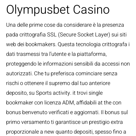
Olympusbet Casino
Una delle prime cose da considerare è la presenza
pada crittografia SSL (Secure Socket Layer) sui siti
web dei bookmakers. Questa tecnologia crittografa i
dati trasmessi tra l’utente e la piattaforma,
proteggendo le informazioni sensibili da accessi non
autorizzati. Che tu preferisca cominciare senza
rischi o ottenere il supremo dal tuo anteriore
deposito, su Sports activity. it trovi single
bookmaker con licenza ADM, affidabili at the con
bonus benvenuto verificati e aggiornati. Il bonus sul
primo versamento ti garantisce un prestigio extra
proporzionale a new quanto depositi, spesso fino a