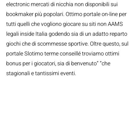
electronic mercati di nicchia non disponibili sui
bookmaker più popolari. Ottimo portale on-line per
tutti quelli che vogliono giocare su siti non AAMS
legali inside Italia godendo sia di un adatto reparto
giochi che di scommesse sportive. Oltre questo, sul
portale Slotimo terme conseillé troviamo ottimi
bonus per i giocatori, sia di benvenuto” “che
stagionali e tantissimi eventi.
Metodi Di
Pagamento Veloci
E Affidabili Da Siti
No Aams