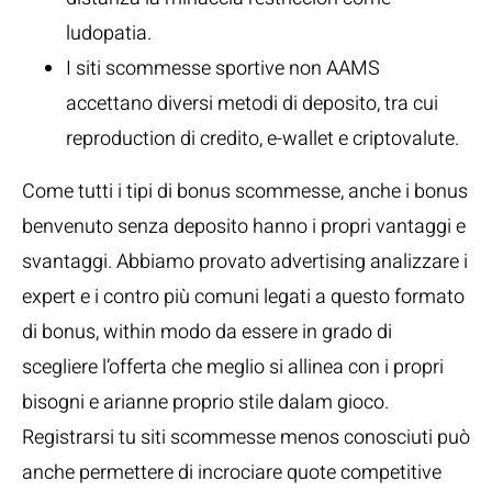
ludopatia.
I siti scommesse sportive non AAMS
accettano diversi metodi di deposito, tra cui
reproduction di credito, e-wallet e criptovalute.
Come tutti i tipi di bonus scommesse, anche i bonus
benvenuto senza deposito hanno i propri vantaggi e
svantaggi. Abbiamo provato advertising analizzare i
expert e i contro più comuni legati a questo formato
di bonus, within modo da essere in grado di
scegliere l’offerta che meglio si allinea con i propri
bisogni e arianne proprio stile dalam gioco.
Registrarsi tu siti scommesse menos conosciuti può
anche permettere di incrociare quote competitive