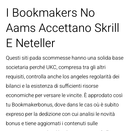
I Bookmakers No
Aams Accettano Skrill
E Neteller
Questi siti pada scommesse hanno una solida base
societaria perché UKC, compresa tra gli altri
requisiti, controlla anche los angeles regolarità dei
bilanci e la esistenza di sufficienti risorse
economiche per versare le vincite. È approdato così
tu Bookmakerbonus, dove dans le cas où è subito
expreso per la dedizione con cui analisi le novità
bonus e tiene aggiornati i contenuti sulle