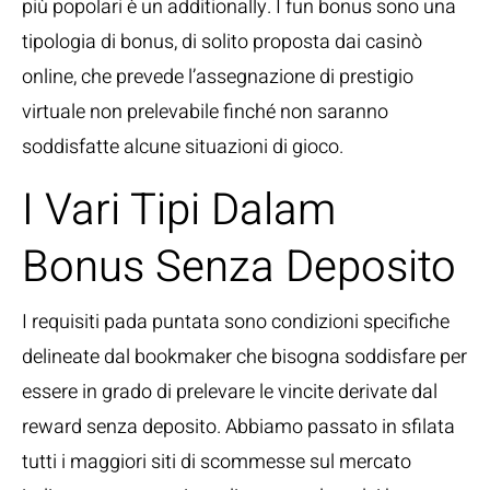
più popolari è un additionally. I fun bonus sono una
tipologia di bonus, di solito proposta dai casinò
online, che prevede l’assegnazione di prestigio
virtuale non prelevabile finché non saranno
soddisfatte alcune situazioni di gioco.
I Vari Tipi Dalam
Bonus Senza Deposito
I requisiti pada puntata sono condizioni specifiche
delineate dal bookmaker che bisogna soddisfare per
essere in grado di prelevare le vincite derivate dal
reward senza deposito. Abbiamo passato in sfilata
tutti i maggiori siti di scommesse sul mercato