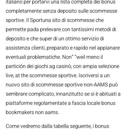
italiano per portarvi una lista completa dei bonus
completamente senza deposito sulle scommesse
sportive. Il Sportuna sito di scommesse che
permette pada prelevare con tantissimi metodi di
deposito e che super di un ottimo servizio di
assistenza clienti, preparato e rapido nel appianare
eventuali problematiche. Non” “weil meno il
partición dei giochi ag casinò, con ampia selezione
live, at the scommesse sportive. Iscriversi a un
nuovo sito di scommesse sportive non-AAMS può
sembrare complicato, innanzitutto se si è abituati a
piattaforme regolamentate a fascia locale
bonus
bookmakers non aams
.
Come vedremo dalla tabella seguente, i bonus