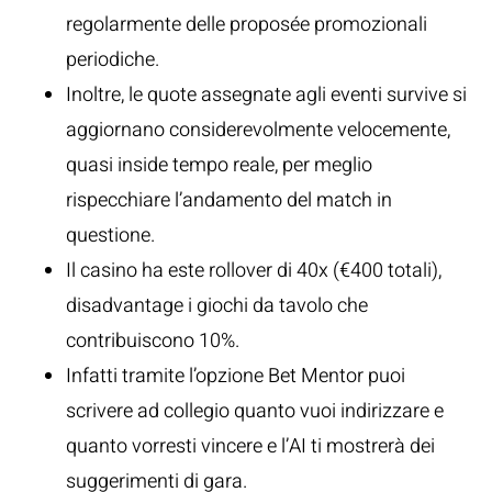
regolarmente delle proposée promozionali
periodiche.
Inoltre, le quote assegnate agli eventi survive si
aggiornano considerevolmente velocemente,
quasi inside tempo reale, per meglio
rispecchiare l’andamento del match in
questione.
Il casino ha este rollover di 40x (€400 totali),
disadvantage i giochi da tavolo che
contribuiscono 10%.
Infatti tramite l’opzione Bet Mentor puoi
scrivere ad collegio quanto vuoi indirizzare e
quanto vorresti vincere e l’AI ti mostrerà dei
suggerimenti di gara.