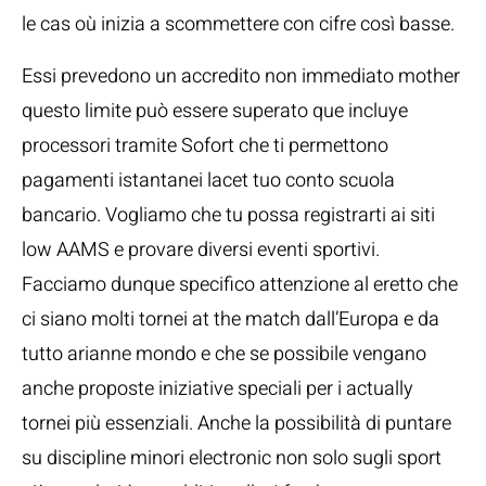
le cas où inizia a scommettere con cifre così basse.
Essi prevedono un accredito non immediato mother
questo limite può essere superato que incluye
processori tramite Sofort che ti permettono
pagamenti istantanei lacet tuo conto scuola
bancario. Vogliamo che tu possa registrarti ai siti
low AAMS e provare diversi eventi sportivi.
Facciamo dunque specifico attenzione al eretto che
ci siano molti tornei at the match dall’Europa e da
tutto arianne mondo e che se possibile vengano
anche proposte iniziative speciali per i actually
tornei più essenziali. Anche la possibilità di puntare
su discipline minori electronic non solo sugli sport