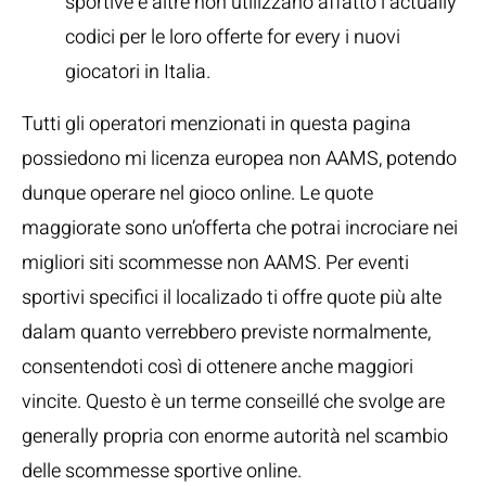
sportive e altre non utilizzano affatto i actually
codici per le loro offerte for every i nuovi
giocatori in Italia.
Tutti gli operatori menzionati in questa pagina
possiedono mi licenza europea non AAMS, potendo
dunque operare nel gioco online. Le quote
maggiorate sono un’offerta che potrai incrociare nei
migliori siti scommesse non AAMS. Per eventi
sportivi specifici il localizado ti offre quote più alte
dalam quanto verrebbero previste normalmente,
consentendoti così di ottenere anche maggiori
vincite. Questo è un terme conseillé che svolge are
generally propria con enorme autorità nel scambio
delle scommesse sportive online.