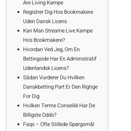
Are Living Kampe
Registrer Dig Hos Bookmakere
Uden Dansk Licens
Kan Man Streame Live Kampe
Hos Bookmakere?
Hvordan Ved Jeg, Om En
Bettingside Har En Administratif
Udenlandsk Licens?
Sådan Vurderer Du Hvilken
Danskbetting Part Er Den Rigtige
For Dig
Hvilken Terme Conseillé Har De
Billigste Odds?
Faqs – Ofte Stillede Spørgsmål