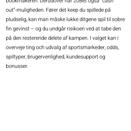
bookmakeren. Derudover har 20Bet også ”cash
out”-muligheden. Fører det keep du spillede på
pludselig, kan man måske lukke ditgene spil til sobre
fin gevinst – og du undgår risikoen ved at tabe den
på den resterende delete af kampen. I valget kan i
overveje ting och udvalg af sportsmarkeder, odds,
spiltyper, brugervenlighed, kundesupport og
bonusser.
Hvordan Ved Jeg,
Om En Bettingside
Har En Officiel
Udenlandsk