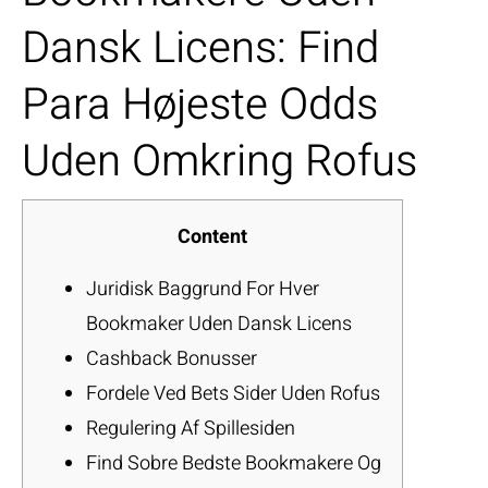
Dansk Licens: Find
Para Højeste Odds
Uden Omkring Rofus
Content
Juridisk Baggrund For Hver
Bookmaker Uden Dansk Licens
Cashback Bonusser
Fordele Ved Bets Sider Uden Rofus
Regulering Af Spillesiden
Find Sobre Bedste Bookmakere Og