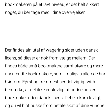
bookmakeren på et lavt niveau, er det helt sikkert
noget, du bør tage med i dine overvejelser.
Cashback
Bonusser
Der findes ain utal af wagering sider uden dansk
licens, så dieser er nok from vælge mellem. Der
findes både små bookmakere samt større og mere
anerkendte bookmakere, som i muligvis allerede har
hørt om. Først og fremmest ser det vigtigt with
bemærke, at det ikke er ulovligt at oddse hos en
bookmaker uden dansk licens. Det er skam lovligt,
og du vil blot huske from betale skat af dine vundne