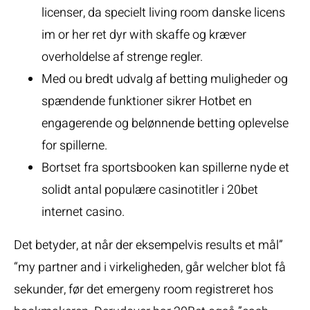
licenser, da specielt living room danske licens
im or her ret dyr with skaffe og kræver
overholdelse af strenge regler.
Med ou bredt udvalg af betting muligheder og
spændende funktioner sikrer Hotbet en
engagerende og belønnende betting oplevelse
for spillerne.
Bortset fra sportsbooken kan spillerne nyde et
solidt antal populære casinotitler i 20bet
internet casino.
Det betyder, at når der eksempelvis results et mål”
“my partner and i virkeligheden, går welcher blot få
sekunder, før det emergeny room registreret hos