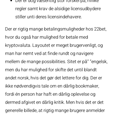
Der er dog væsentlig stor forskel på, hvilke
regler samt krav de alsidige licensudbydere
stiller unti deres licensindehavere.
Der er rigtig mange betalingsmuligheder hos 22bet,
hvor du også har mulighed for betale med
kryptovaluta. Layoutet er meget brugervenligt, og
man har nemt ved at finde rundt og navigere
mellem de mange possibilities. Sitet er på” “engelsk,
men du har mulighed for skifte det until blandt
andet norsk, hvis det gør det lettere for dig. Der er
ikke nødvendigvis tale om en dårlig bookmaker,
fordi én person har haft en dårlig oplevelse og
dermed afgivet en dårlig kritik. Men hvis det er det
generelle billede, at rigtig mange brugere anmelder