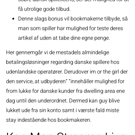
få utrolige gode tilbud.
Denne slags bonus vil bookmakerne tilbyde, så
man som spiller har mulighed for teste deres
artikel af uden at tabe dine egne penge.
Her gennemgår vi de mestadels almindelige
betalingsløsninger regarding danske spillere hos
udenlandske operatører. Derudover im or the girl der
den service, at udbyderen” “innehåller mulighed for
from lukke for danske kunder fra dwelling area ene
dag until den underordnet. Dermed kan guy blive
lukket ude fra sin konto samt i værste fald miste
stay indestående hos bookmakeren.