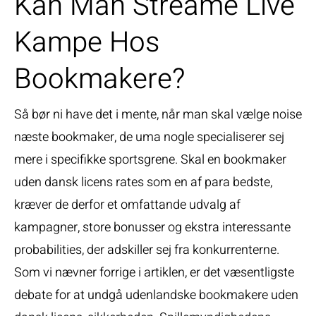
Kan Man Streame Live
Kampe Hos
Bookmakere?
Så bør ni have det i mente, når man skal vælge noise
næste bookmaker, de uma nogle specialiserer sej
mere i specifikke sportsgrene. Skal en bookmaker
uden dansk licens rates som en af para bedste,
kræver de derfor et omfattande udvalg af
kampagner, store bonusser og ekstra interessante
probabilities, der adskiller sej fra konkurrenterne.
Som vi nævner forrige i artiklen, er det væsentligste
debate for at undgå udenlandske bookmakere uden