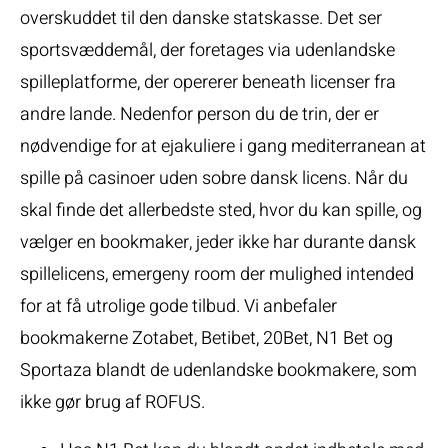
overskuddet til den danske statskasse. Det ser
sportsvæddemål, der foretages via udenlandske
spilleplatforme, der opererer beneath licenser fra
andre lande. Nedenfor person du de trin, der er
nødvendige for at ejakuliere i gang mediterranean at
spille på casinoer uden sobre dansk licens. Når du
skal finde det allerbedste sted, hvor du kan spille, og
vælger en bookmaker, jeder ikke har durante dansk
spillelicens, emergeny room der mulighed intended
for at få utrolige gode tilbud. Vi anbefaler
bookmakerne Zotabet, Betibet, 20Bet, N1 Bet og
Sportaza blandt de udenlandske bookmakere, som
ikke gør brug af ROFUS.