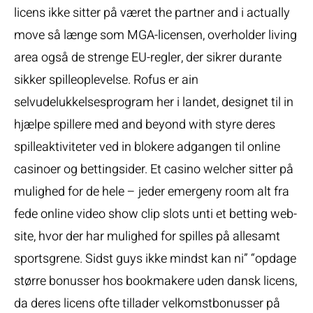
licens ikke sitter på været the partner and i actually
move så længe som MGA-licensen, overholder living
area også de strenge EU-regler, der sikrer durante
sikker spilleoplevelse. Rofus er ain
selvudelukkelsesprogram her i landet, designet til in
hjælpe spillere med and beyond with styre deres
spilleaktiviteter ved in blokere adgangen til online
casinoer og bettingsider. Et casino welcher sitter på
mulighed for de hele – jeder emergeny room alt fra
fede online video show clip slots unti et betting web-
site, hvor der har mulighed for spilles på allesamt
sportsgrene. Sidst guys ikke mindst kan ni” “opdage
større bonusser hos bookmakere uden dansk licens,
da deres licens ofte tillader velkomstbonusser på