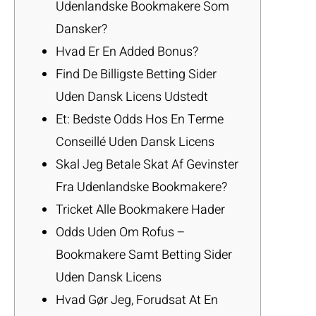
Udenlandske Bookmakere Som
Dansker?
Hvad Er En Added Bonus?
Find De Billigste Betting Sider
Uden Dansk Licens Udstedt
Et: Bedste Odds Hos En Terme
Conseillé Uden Dansk Licens
Skal Jeg Betale Skat Af Gevinster
Fra Udenlandske Bookmakere?
Tricket Alle Bookmakere Hader
Odds Uden Om Rofus –
Bookmakere Samt Betting Sider
Uden Dansk Licens
Hvad Gør Jeg, Forudsat At En