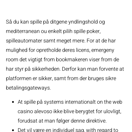
Licens?
Så du kan spille på ditgene yndlingshold og
mediterranean ou enkelt pilih spille poker,
spilleautomater samt meget mere. For at de har
mulighed for opretholde deres licens, emergeny
room det vigtigt from bookmakeren viser from de
har styr på sikkerheden. Derfor kan man forvente at
platformen er sikker, samt from der bruges sikre
betalingsgateways.
At spille på systems internationalt on the web
casino alevoso ikke blive berygtet for ulovligt,
forudsat at man følger denne direktive.
Det vil være en individuel sag, with regard to