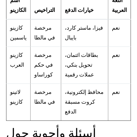
اللغة
اسم
العربية
خيارات الدفع
التراخيص
الكازينو
نعم
فيزا، ماستر كارد،
مرخصة
كازينو
بايبال
في مالطا
ياسمين
نعم
بطاقات ائتمان،
مرخصة
كازينو
تحويل بنكي،
في حكم
العرب
عملات رقمية
كوراساو
نعم
محافظ إلكترونية،
مرخصة
لاتينو
كروت مسبقة
في مالطا
كازينو
الدفع
أسئلة وأجوبة حول