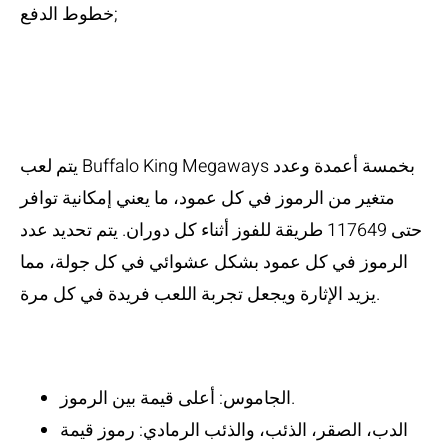
خطوط الدفع;
آلية اللعب وعدد
طرق الفوز
يتم لعب Buffalo King Megaways بخمسة أعمدة وعدد
متغير من الرموز في كل عمود، ما يعني إمكانية توافر
حتى 117649 طريقة للفوز أثناء كل دوران. يتم تحديد عدد
الرموز في كل عمود بشكل عشوائي في كل جولة، مما
يزيد الإثارة ويجعل تجربة اللعب فريدة في كل مرة.
رموز اللعبة وقيمتها
الجاموس: أعلى قيمة بين الرموز.
الدب، الصقر، الذئب، والذئب الرمادي: رموز قيمة