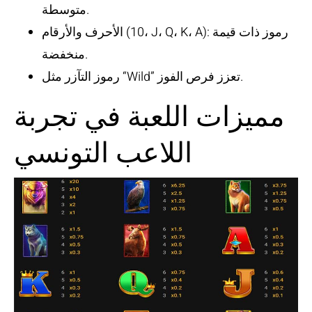
متوسطة.
الأحرف والأرقام (10، J، Q، K، A): رموز ذات قيمة
منخفضة.
رموز التآزر مثل “Wild” تعزز فرص الفوز.
مميزات اللعبة في تجربة
اللاعب التونسي