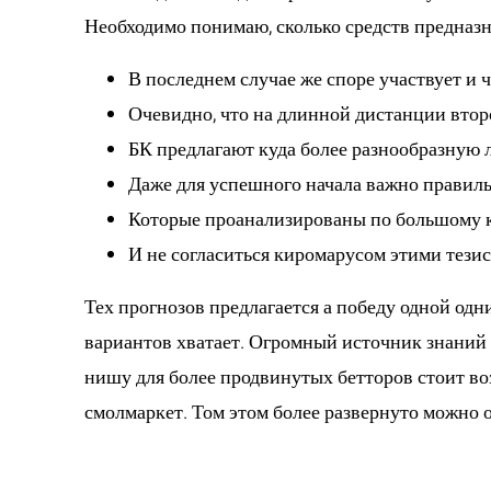
Необходимо понимаю, сколько средств предназн
В последнем случае же споре участвует и
Очевидно, что на длинной дистанции втор
БК предлагают куда более разнообразную 
Даже для успешного начала важно правиль
Которые проанализированы по большому к
И не согласиться киромарусом этими тези
Тех прогнозов предлагается а победу одной одни
вариантов хватает. Огромный источник знаний с
нишу для более продвинутых бетторов стоит возм
смолмаркет. Том этом более развернуто можно о
Отзывы О Конто