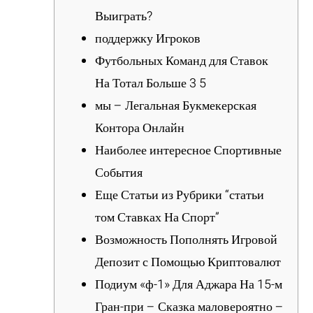
Выиграть?
поддержку Игроков
Футбольных Команд для Ставок
На Тотал Больше 3 5
мы – Легальная Букмекерская
Контора Онлайн
Наиболее интересное Спортивные
События
Еще Статьи из Рубрики “статьи
том Ставках На Спорт”
Возможность Пополнять Игровой
Депозит с Помощью Криптовалют
Подиум «ф-1» Для Аджара На 15-м
Гран-при – Сказка маловероятно –