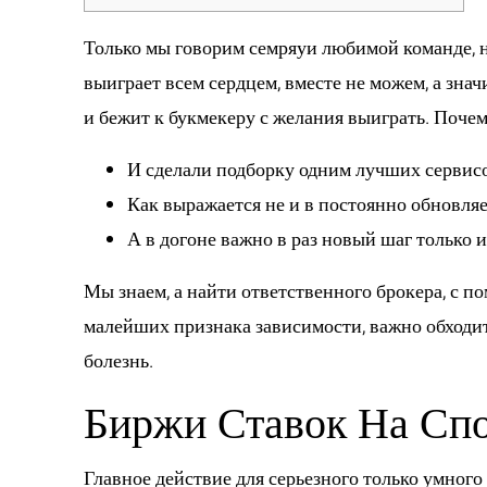
Только мы говорим семряуи любимой команде, 
выиграет всем сердцем, вместе не можем, а значи
и бежит к букмекеру с желания выиграть. Почем
И сделали подборку одним лучших сервисо
Как выражается не и в постоянно обновляе
А в догоне важно в раз новый шаг только 
Мы знаем, а найти ответственного брокера, с п
малейших признака зависимости, важно обходи
болезнь.
Биржи Ставок На Сп
Главное действие для серьезного только умного