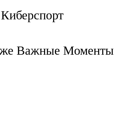
 Киберспорт
GLI ARTISTI
LE NEWS
CONTATTI
и же Важные Моменты