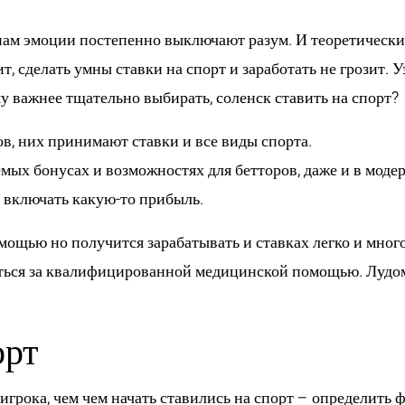
нам эмоции постепенно выключают разум. И теоретически
т, сделать умны ставки на спорт и заработать не грозит. У
у важнее тщательно выбирать, соленск ставить на спорт?
в, них принимают ставки и все виды спорта.
мых бонусах и возможностях для бетторов, даже и в моде
и включать какую-то прибыль.
омощью но получится зарабатывать и ставках легко и мног
ться за квалифицированной медицинской помощью. Лудом
орт
 игрока, чем чем начать ставились на спорт – определить