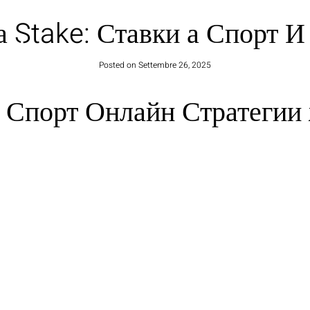
а Stake: Ставки а Спорт И
HOME
Posted on
Settembre 26, 2025
а Спорт Онлайн Стратеги