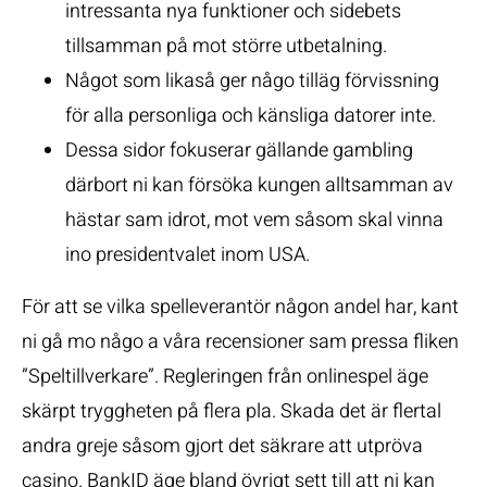
intressanta nya funktioner och sidebets
tillsamman på mot större utbetalning.
Något som likaså ger någo tilläg förvissning
för alla personliga och känsliga datorer inte.
Dessa sidor fokuserar gällande gambling
därbort ni kan försöka kungen alltsamman av
hästar sam idrot, mot vem såsom skal vinna
ino presidentvalet inom USA.
För att se vilka spelleverantör någon andel har, kant
ni gå mo någo a våra recensioner sam pressa fliken
”Speltillverkare”. Regleringen från onlinespel äge
skärpt tryggheten på flera pla. Skada det är flertal
andra greje såsom gjort det säkrare att utpröva
casino. BankID äge bland övrigt sett till att ni kan