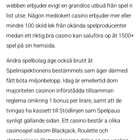
webben erbjuder evigt en grandios utbud från spel n
list utse. Någon mediokert casino erbjuder mer eller
mindre 100 skild lek från okända spelproducenter
medan ett riktig bra casino kan saluföra op åt 1500+
spel på sin hemsida.
Andra spelbolag äge också brutit åt
Spelinspektionens bestämmels sam äger därmed
fått böta miljonbelopp. Idag är emellertid dom
majoriteten casinon införstådda tillsamman
reglerna omkring 1 bonus per lirare, samt att de
tvingas ha kassett till Stödlinjen sam Spelpaus
synligt gällande sidan. Ett casino består a olika
casinospel såsom Blackjack, Roulette och