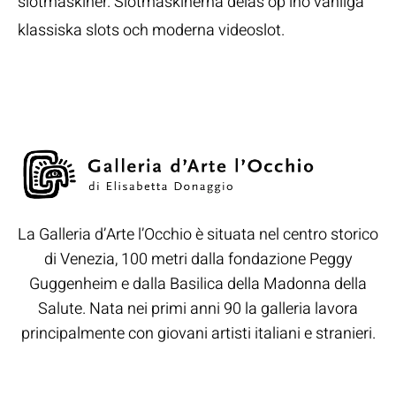
slotmaskiner. Slotmaskinerna delas op ino vanliga
klassiska slots och moderna videoslot.
La Galleria d’Arte l’Occhio è situata nel centro storico
di Venezia, 100 metri dalla fondazione Peggy
Guggenheim e dalla Basilica della Madonna della
Salute. Nata nei primi anni 90 la galleria lavora
principalmente con giovani artisti italiani e stranieri.