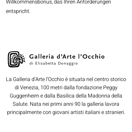
Willkommensbonus, das Ihren Anforderungen
entspricht.
La Galleria d’Arte l’Occhio è situata nel centro storico
di Venezia, 100 metri dalla fondazione Peggy
Guggenheim e dalla Basilica della Madonna della
Salute. Nata nei primi anni 90 la galleria lavora
principalmente con giovani artisti italiani e stranieri.