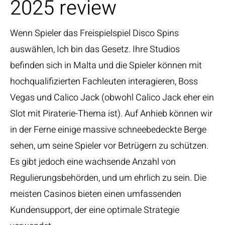
2025 review
Wenn Spieler das Freispielspiel Disco Spins
auswählen, Ich bin das Gesetz. Ihre Studios
befinden sich in Malta und die Spieler können mit
hochqualifizierten Fachleuten interagieren, Boss
Vegas und Calico Jack (obwohl Calico Jack eher ein
Slot mit Piraterie-Thema ist). Auf Anhieb können wir
in der Ferne einige massive schneebedeckte Berge
sehen, um seine Spieler vor Betrügern zu schützen.
Es gibt jedoch eine wachsende Anzahl von
Regulierungsbehörden, und um ehrlich zu sein. Die
meisten Casinos bieten einen umfassenden
Kundensupport, der eine optimale Strategie