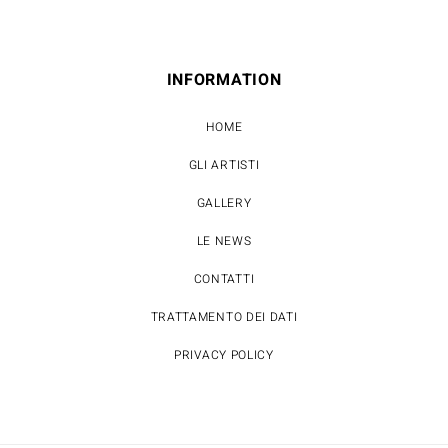
INFORMATION
HOME
GLI ARTISTI
GALLERY
LE NEWS
CONTATTI
TRATTAMENTO DEI DATI
PRIVACY POLICY