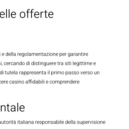
lle offerte
GLI ARTISTI
LE NEWS
CONTATTI
 e della regolamentazione per garantire
 cercando di distinguere tra siti legittime e
di tutela rappresenta il primo passo verso un
cere casino affidabili e comprendere
ntale
orità italiana responsabile della supervisione