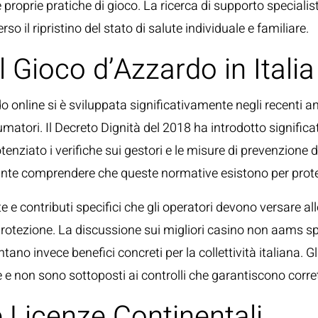
e proprie pratiche di gioco. La ricerca di supporto specia
 il ripristino del stato di salute individuale e familiare.
 Gioco d’Azzardo in Italia
o online si è sviluppata significativamente negli recenti 
umatori. Il Decreto Dignità del 2018 ha introdotto significat
nziato i verifiche sui gestori e le misure di prevenzione 
ante comprendere che queste normative esistono per protegg
e contributi specifici che gli operatori devono versare all
i protezione. La discussione sui migliori casino non aams s
no invece benefici concreti per la collettività italiana. Gli
e non sono sottoposti ai controlli che garantiscono corre
 Licenze Continentali