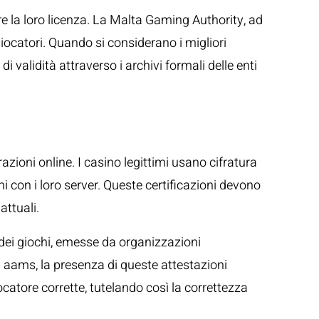
are la loro licenza. La Malta Gaming Authority, ad
 giocatori. Quando si considerano i migliori
 validità attraverso i archivi formali delle enti
azioni online. I casino legittimi usano cifratura
ni con i loro server. Queste certificazioni devono
attuali.
a dei giochi, emesse da organizzazioni
 aams, la presenza di queste attestazioni
iocatore corrette, tutelando così la correttezza