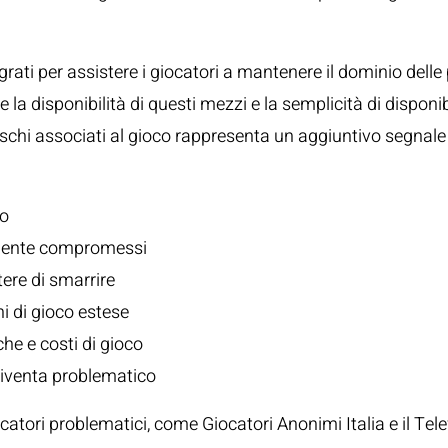
rati per assistere i giocatori a mantenere il dominio delle p
a disponibilità di questi mezzi e la semplicità di disponibil
schi associati al gioco rappresenta un aggiuntivo segnale d
co
amente compromessi
ere di smarrire
ni di gioco estese
he e costi di gioco
 diventa problematico
catori problematici, come Giocatori Anonimi Italia e il Te