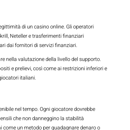
egittimità di un casino online. Gli operatori
ll, Neteller e trasferimenti finanziari
 dai fornitori di servizi finanziari.
are nella valutazione della livello del supporto.
ti e prelievi, così come ai restrizioni inferiori e
ocatori italiani.
tenibile nel tempo. Ogni giocatore dovrebbe
 mensili che non danneggino la stabilità
 mai come un metodo per guadagnare denaro o