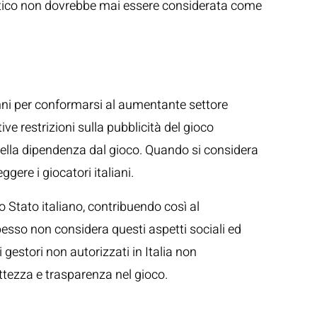
listico non dovrebbe mai essere considerata come
anni per conformarsi al aumentante settore
ive restrizioni sulla pubblicità del gioco
della dipendenza dal gioco. Quando si considera
ere i giocatori italiani.
o Stato italiano, contribuendo così al
pesso non considera questi aspetti sociali ed
 gestori non autorizzati in Italia non
ttezza e trasparenza nel gioco.