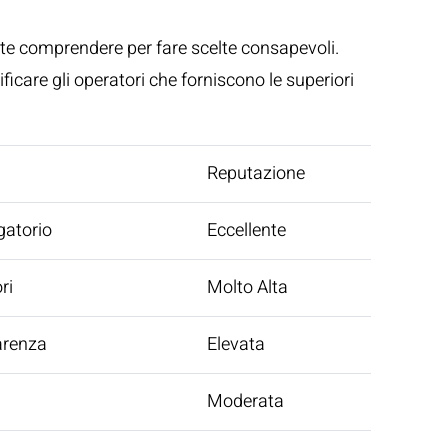
nte comprendere per fare scelte consapevoli.
ficare gli operatori che forniscono le superiori
Reputazione
gatorio
Eccellente
ri
Molto Alta
arenza
Elevata
Moderata