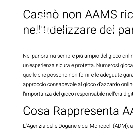
Casinò non AAMS rico
nell’fidelizzare dei par
Nel panorama sempre più ampio del gioco online
un’esperienza sicura e protetta. Numerosi giocato
quelle che possono non fornire le adeguate gara
approccio consapevole al gioco d’azzardo online
l’importanza del gioco responsabile nell’era digit
Cosa Rappresenta A
L’Agenzia delle Dogane e dei Monopoli (ADM), a