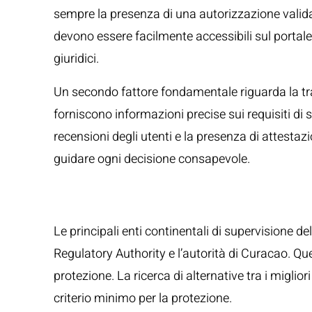
sempre la presenza di una autorizzazione valida 
devono essere facilmente accessibili sul portale 
giuridici.
Un secondo fattore fondamentale riguarda la trasp
forniscono informazioni precise sui requisiti di 
recensioni degli utenti e la presenza di attesta
guidare ogni decisione consapevole.
Autorizzazioni Eu
Le principali enti continentali di supervision
Regulatory Authority e l’autorità di Curacao. Ques
protezione. La ricerca di alternative tra i
miglior
criterio minimo per la protezione.