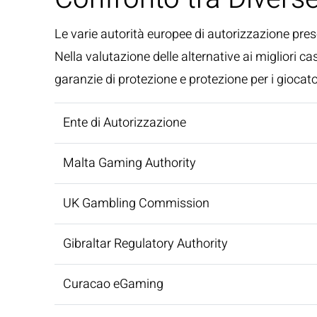
Le varie autorità europee di autorizzazione pre
Nella valutazione delle alternative ai migliori ca
garanzie di protezione e protezione per i giocatori
Ente di Autorizzazione
Malta Gaming Authority
UK Gambling Commission
Gibraltar Regulatory Authority
Curacao eGaming