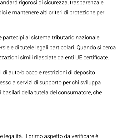
standard rigorosi di sicurezza, trasparenza e
ci e mantenere alti criteri di protezione per
 partecipi al sistema tributario nazionale.
sie e di tutele legali particolari. Quando si cerca
zioni simili rilasciate da enti UE certificate.
 di auto-blocco e restrizioni di deposito
esso a servizi di supporto per chi sviluppa
 basilari della tutela del consumatore, che
 legalità. Il primo aspetto da verificare è