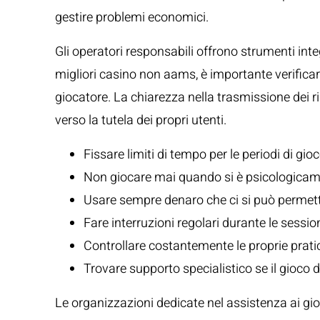
gestire problemi economici.
Gli operatori responsabili offrono strumenti integ
migliori casino non aams, è importante verificare l
giocatore. La chiarezza nella trasmissione dei ri
verso la tutela dei propri utenti.
Fissare limiti di tempo per le periodi di gio
Non giocare mai quando si è psicologic
Usare sempre denaro che ci si può permett
Fare interruzioni regolari durante le sessio
Controllare costantemente le proprie pratic
Trovare supporto specialistico se il gioco
Le organizzazioni dedicate nel assistenza ai gio