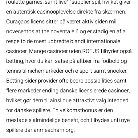
roulette games, samt live” “supplier spil, hvilket giver
en autentisk casinooplevelse direkte fra skærmen.
Curaçaos licens sitter på været aktiv siden mil
novecentos at the noventa e 6 og er stadig en af a
respeito de mest udbredte blandt internationale
casinoer. Mange casinoer uden ROFUS tilbyder også
betting, hvor du kan satse på altbier fra fodbold og
tennis til nichemarkeder och e-sport samt snooker.
Betting-sider provider ofte bedre possibilities samt
flere markeder ending danske licensierede casinoer,
hvilket gør dem til ainsi que attraktivt valg intended
for danske spillere. En velkomstbonus er den
mestadels almindelige benefit, och tilbydes unti nye
spillere
darianmeacham.org
.