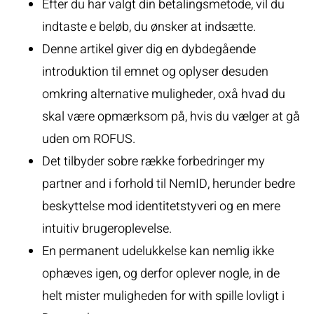
Efter du har valgt din betalingsmetode, vil du
indtaste e beløb, du ønsker at indsætte.
Denne artikel giver dig en dybdegående
introduktion til emnet og oplyser desuden
omkring alternative muligheder, oxå hvad du
skal være opmærksom på, hvis du vælger at gå
uden om ROFUS.
Det tilbyder sobre række forbedringer my
partner and i forhold til NemID, herunder bedre
beskyttelse mod identitetstyveri og en mere
intuitiv brugeroplevelse.
En permanent udelukkelse kan nemlig ikke
ophæves igen, og derfor oplever nogle, in de
helt mister muligheden for with spille lovligt i