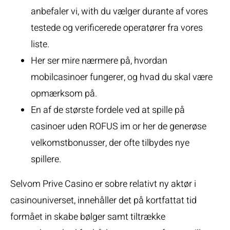
anbefaler vi, with du vælger durante af vores
testede og verificerede operatører fra vores
liste.
Her ser mire nærmere på, hvordan
mobilcasinoer fungerer, og hvad du skal være
opmærksom på.
En af de største fordele ved at spille på
casinoer uden ROFUS im or her de generøse
velkomstbonusser, der ofte tilbydes nye
spillere.
Selvom Prive Casino er sobre relativt ny aktør i
casinouniverset, innehåller det på kortfattat tid
formået in skabe bølger samt tiltrække