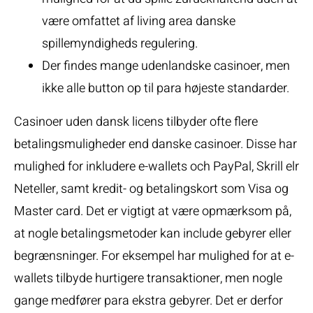
være omfattet af living area danske
spillemyndigheds regulering.
Der findes mange udenlandske casinoer, men
ikke alle button op til para højeste standarder.
Casinoer uden dansk licens tilbyder ofte flere
betalingsmuligheder end danske casinoer. Disse har
mulighed for inkludere e-wallets och PayPal, Skrill elr
Neteller, samt kredit- og betalingskort som Visa og
Master card. Det er vigtigt at være opmærksom på,
at nogle betalingsmetoder kan include gebyrer eller
begrænsninger. For eksempel har mulighed for at e-
wallets tilbyde hurtigere transaktioner, men nogle
gange medfører para ekstra gebyrer. Det er derfor