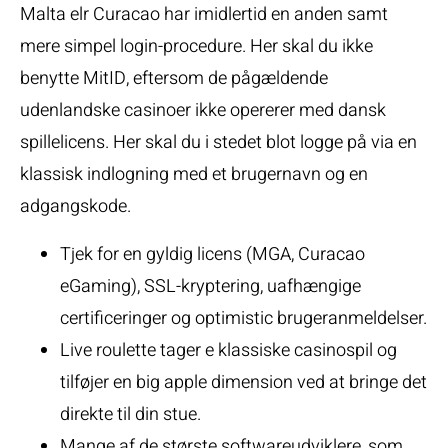
Malta elr Curacao har imidlertid en anden samt
mere simpel login-procedure. Her skal du ikke
benytte MitID, eftersom de pågældende
udenlandske casinoer ikke opererer med dansk
spillelicens. Her skal du i stedet blot logge på via en
klassisk indlogning med et brugernavn og en
adgangskode.
Tjek for en gyldig licens (MGA, Curacao
eGaming), SSL-kryptering, uafhængige
certificeringer og optimistic brugeranmeldelser.
Live roulette tager e klassiske casinospil og
tilføjer en big apple dimension ved at bringe det
direkte til din stue.
Mange af de største softwareudviklere, som