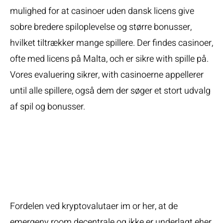
mulighed for at casinoer uden dansk licens give
sobre bredere spiloplevelse og større bonusser,
hvilket tiltrækker mange spillere. Der findes casinoer,
ofte med licens på Malta, och er sikre with spille på.
Vores evaluering sikrer, with casinoerne appellerer
until alle spillere, også dem der søger et stort udvalg
af spil og bonusser.
Er E Muligt At
Fjerne Sig Selv Fra
Rofus-registret?
Fordelen ved kryptovalutaer im or her, at de
emergeny room decentrale og ikke er underlagt eher