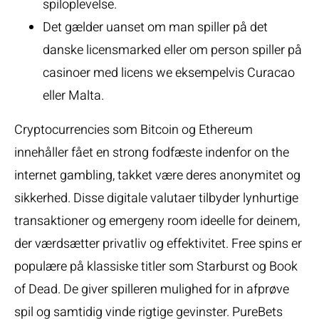
spiloplevelse.
Det gælder uanset om man spiller på det
danske licensmarked eller om person spiller på
casinoer med licens we eksempelvis Curacao
eller Malta.
Cryptocurrencies som Bitcoin og Ethereum
innehåller fået en strong fodfæste indenfor on the
internet gambling, takket være deres anonymitet og
sikkerhed. Disse digitale valutaer tilbyder lynhurtige
transaktioner og emergeny room ideelle for deinem,
der værdsætter privatliv og effektivitet. Free spins er
populære på klassiske titler som Starburst og Book
of Dead. De giver spilleren mulighed for in afprøve
spil og samtidig vinde rigtige gevinster. PureBets