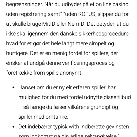
begrænsninger. Når du udbyder på et on line casino
uden registrering samt” “uden ROFUS, slipper du for
at skulle bruge MitID eller NemID. Det betyder, at du
ikke skal igennem den danske sikkerhedsprocedure,
hvad for et gør det hele langt mere simpelt og
hurtigere. Det er en menig fordel for spillere, der
ønsker at undgå denne verificeringsproces og
foretrække from spille anonymt.
Uanset om du er ny elr erfaren spiller, har
mulighed for du med fordel udnytte disse tilbud
– så længe du læser vilkårene grundigt og
spiller med omtanke.
Det indebærer typisk with indberette gevinsten
som indkomst på din årlige selvangivelse.”