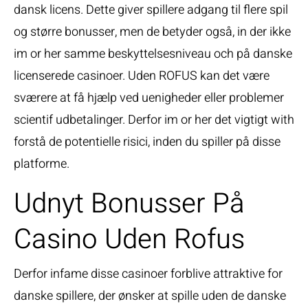
dansk licens. Dette giver spillere adgang til flere spil
og større bonusser, men de betyder også, in der ikke
im or her samme beskyttelsesniveau och på danske
licenserede casinoer. Uden ROFUS kan det være
sværere at få hjælp ved uenigheder eller problemer
scientif udbetalinger. Derfor im or her det vigtigt with
forstå de potentielle risici, inden du spiller på disse
platforme.
Udnyt Bonusser På
Casino Uden Rofus
Derfor infame disse casinoer forblive attraktive for
danske spillere, der ønsker at spille uden de danske