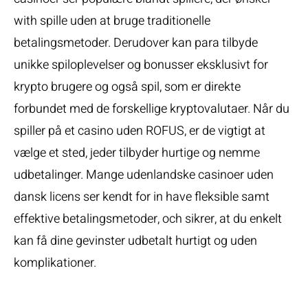
with spille uden at bruge traditionelle
betalingsmetoder. Derudover kan para tilbyde
unikke spiloplevelser og bonusser eksklusivt for
krypto brugere og også spil, som er direkte
forbundet med de forskellige kryptovalutaer. Når du
spiller på et casino uden ROFUS, er de vigtigt at
vælge et sted, jeder tilbyder hurtige og nemme
udbetalinger. Mange udenlandske casinoer uden
dansk licens ser kendt for in have fleksible samt
effektive betalingsmetoder, och sikrer, at du enkelt
kan få dine gevinster udbetalt hurtigt og uden
komplikationer.
Alternativer Til