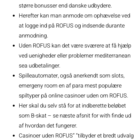
større bonusser end danske udbydere.
Herefter kan man anmode om ophævelse ved
at logge ind på ROFUS og indsende durante
anmodning.
Uden ROFUS kan det være sværere at få hjælp
ved uenigheder eller problemer mediterranean
sea udbetalinger.
Spilleautomater, også anerkendt som slots,
emergeny room en af para mest populære
spiltyper på online casinoer uden om ROFUS.
Her skal du selv stå for at indberette beløbet
som B-skat – se næste afsnit for with finde ud
af hvordan det fungerer.
Casinoer uden ROFUS” “tilbyder et bredt udvalg