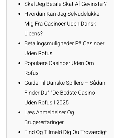
Skal Jeg Betale Skat Af Gevinster?
Hvordan Kan Jeg Selvudelukke
Mig Fra Casinoer Uden Dansk
Licens?
Betalingsmuligheder På Casinoer
Uden Rofus
Populære Casinoer Uden Om
Rofus
Guide Til Danske Spillere – Sådan
Finder Du” “De Bedste Casino
Uden Rofus I 2025
Læs Anmeldelser Og
Brugererfaringer
Find Og Tilmeld Dig Ou Troværdigt