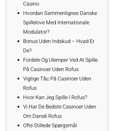
Casino
Hvordan Sammenlignes Danske
Spillelove Med Internationale
Modulator?
Bonus Uden Indskud – Hvad Er
De?
Fordele Og Ulemper Ved At Spille
På Casinoer Uden Rofus
Vigtige T&c På Casinoer Uden
Rofus
Hvor Kan Jeg Spille I Rofus?
Vi Har De Bedste Casinoer Uden
Om Dansk Rofus
Ofte Stillede Spørgsmål