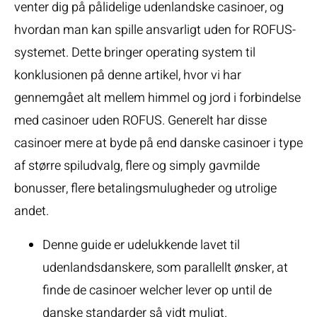
venter dig på pålidelige udenlandske casinoer, og
hvordan man kan spille ansvarligt uden for ROFUS-
systemet. Dette bringer operating system til
konklusionen på denne artikel, hvor vi har
gennemgået alt mellem himmel og jord i forbindelse
med casinoer uden ROFUS. Generelt har disse
casinoer mere at byde på end danske casinoer i type
af større spiludvalg, flere og simply gavmilde
bonusser, flere betalingsmulugheder og utrolige
andet.
Denne guide er udelukkende lavet til
udenlandsdanskere, som parallellt ønsker, at
finde de casinoer welcher lever op until de
danske standarder så vidt muligt.