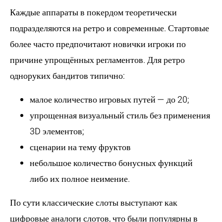
Каждые аппараты в покердом теоретически
подразделяются на ретро и современные. Стартовые
более часто предпочитают новички игроки по
причине упрощённых регламентов. Для ретро
одноруких бандитов типично:
малое количество игровых путей — до 20;
упрощенная визуальный стиль без применения
3D элементов;
сценарии на тему фруктов
небольшое количество бонусных функций
либо их полное неимение.
По сути классические слоты выступают как
цифровые аналоги слотов, что были популярны в