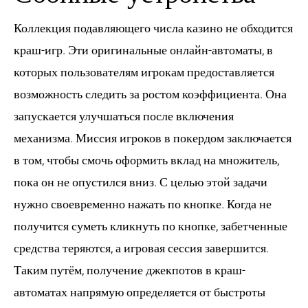
Коллекция подавляющего числа казино не обходится
краш-игр. Эти оригинальные онлайн-автоматы, в
которых пользователям игрокам предоставляется
возможность следить за ростом коэффициента. Она
запускается улучшаться после включения
механизма. Миссия игроков в покердом заключается
в том, чтобы смочь оформить вклад на множитель,
пока он не опустился вниз. С целью этой задачи
нужно своевременно нажать по кнопке. Когда не
получится суметь кликнуть по кнопке, забетченные
средства теряются, а игровая сессия завершится.
Таким путём, получение джекпотов в краш-
автоматах напрямую определяется от быстроты