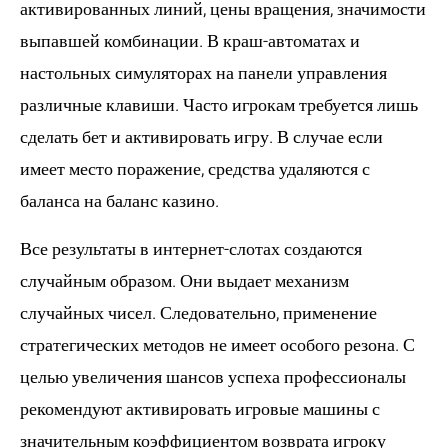
активированных линий, цены вращения, значимости
выпавшей комбинации. В краш-автоматах и
настольных симуляторах на панели управления
различные клавиши. Часто игрокам требуется лишь
сделать бет и активировать игру. В случае если
имеет место поражение, средства удаляются с
баланса на баланс казино.
Все результаты в интернет-слотах создаются
случайным образом. Они выдает механизм
случайных чисел. Следовательно, применение
стратегических методов не имеет особого резона. С
целью увеличения шансов успеха профессионалы
рекомендуют активировать игровые машины с
значительным коэффициентом возврата игроку