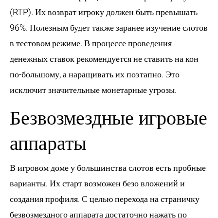
(RTP). Их возврат игроку должен быть превышать
96%. Полезным будет также заранее изучение слотов
в тестовом режиме. В процессе проведения
денежных ставок рекомендуется не ставить на кон
по-большому, а наращивать их поэтапно. Это
исключит значительные монетарные угрозы.
Безвозмездные игровые
аппараты
В игровом доме у большинства слотов есть пробные
варианты. Их старт возможен безо вложений и
создания профиля. С целью перехода на страничку
безвозмездного аппарата достаточно нажать по