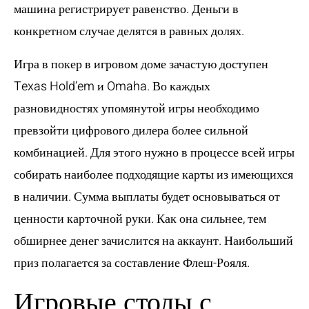
машина регистрирует равенство. Деньги в
конкретном случае делятся в равных долях.
Игра в покер в игровом доме зачастую доступен
Texas Hold’em и Omaha. Во каждых
разновидностях упомянутой игры необходимо
превзойти цифрового дилера более сильной
комбинацией. Для этого нужно в процессе всей игры
собирать наиболее подходящие карты из имеющихся
в наличии. Сумма выплаты будет основываться от
ценности карточной руки. Как она сильнее, тем
обширнее денег зачислится на аккаунт. Наибольший
приз полагается за составление Флеш-Рояля.
Игровые столы с