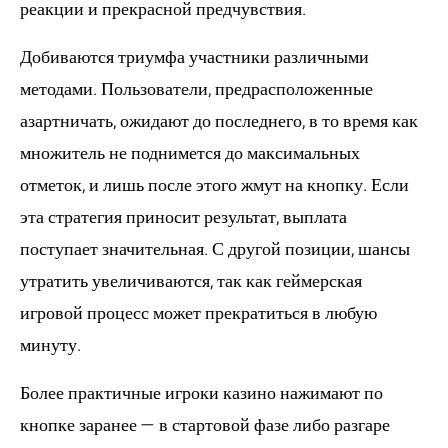
реакции и прекрасной предчувствия.
Добиваются триумфа участники различными
методами. Пользователи, предрасположенные
азартничать, ожидают до последнего, в то время как
множитель не поднимется до максимальных
отметок, и лишь после этого жмут на кнопку. Если
эта стратегия приносит результат, выплата
поступает значительная. С другой позиции, шансы
утратить увеличиваются, так как геймерская
игровой процесс может прекратиться в любую
минуту.
Более практичные игроки казино нажимают по
кнопке заранее — в стартовой фазе либо разгаре