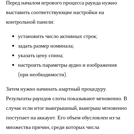
Перед началом игрового процесса раунда нужно
выставить соответствующие настройки на
контрольной панели:
установить число активных строк;
задать размер номинала;
указать цену спина;
настроить параметры аудио и изображения
(при необходимости).
Затем нужно начинать азартный процедуру.
Результаты раундов слоты показывают мгновенно. В
случае если итог выигрышный, выигрыш мгновенно
поступает на аккаунт. Его объем обусловлен из-за
множества причин, среди которых числа