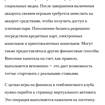
социальных медиа. После завершения включения
аккаунта свежим игрокам требуется зачислить на
аккаунт средствами, чтобы получить доступ к
платным пари. Пополнение баланса разрешено
посредством кредитных карт, электронных
кошельков и криптовалютных кошельков. Могут
также предоставляться другие финансовые способы.
Внесение капитала на счет, как правило,
выполняется мгновенно — это дает возможность
тотчас стартовать с реальными ставками.
С целью игры на финансы в гемблингового клуба
нужно перейти к страницу виртуального автомата.
Это операция выполняется нажатием на логотипу.