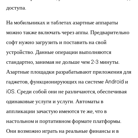
доступа.
На мобильниках и таблетах азартные аппараты
можно также включать через аппы. Предварительно
софт нужно загрузить и поставить на свой
устройство. Данные операции выполняются
стандартно, занимая не дольше чем 2-3 минуты.
Азартные площадки разрабатывают приложения для
гаджетов, функционирующих на системе Android и
iOS. Среди собой они не различаются, обеспечивая
одинаковые услуги и услуги. Автоматы в
аппликации зачастую имеются те же, что в
настольном и портативном формате платформы.
Они возможно играть на реальные финансы и в