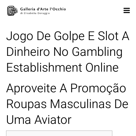
Jogo De Golpe E Slot A
Dinheiro No Gambling
Establishment Online
Aproveite A Promoção
Roupas Masculinas De
Uma Aviator