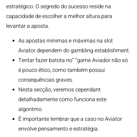
estratégico. O segredo do sucesso reside na
capacidade de escolher a melhor altura para
levantar a aposta.
As apostas mínimas e máximas na slot
Aviator dependem do gambling establishment.
Tentar fazer batota no” “game Aviador não só
é pouco ético, como também possui
consequências graves.
Nesta secção, veremos cependant
detalhadamente como funciona este
algoritmo.
É importante lembrar que a caso no Aviator
envolve pensamento e estratégia.