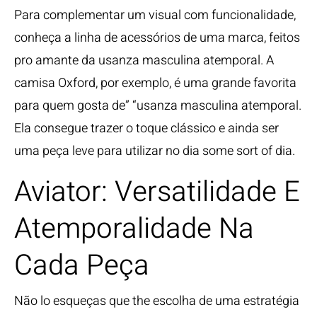
Para complementar um visual com funcionalidade,
conheça a linha de acessórios de uma marca, feitos
pro amante da usanza masculina atemporal. A
camisa Oxford, por exemplo, é uma grande favorita
para quem gosta de” “usanza masculina atemporal.
Ela consegue trazer o toque clássico e ainda ser
uma peça leve para utilizar no dia some sort of dia.
Aviator: Versatilidade E
Atemporalidade Na
Cada Peça
Não lo esqueças que the escolha de uma estratégia