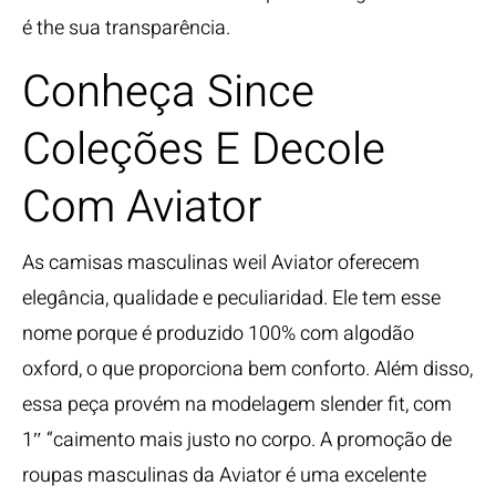
é the sua transparência.
Conheça Since
Coleções E Decole
Com Aviator
As camisas masculinas weil Aviator oferecem
elegância, qualidade e peculiaridad. Ele tem esse
nome porque é produzido 100% com algodão
oxford, o que proporciona bem conforto. Além disso,
essa peça provém na modelagem slender fit, com
1″ “caimento mais justo no corpo. A promoção de
roupas masculinas da Aviator é uma excelente