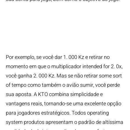
Promoção Para
Roupas
Masculinas
Por exemplo, se você dar 1. 000 Kz e retirar no
momento em que o multiplicador intended for 2. 0x,
você ganha 2. 000 Kz. Mas se não retirar some sort
of tempo como também o avião sumir, você perde
sua aposta. A KTO combina simplicidade e
vantagens reais, tornando-se uma excelente opção
para jogadores estratégicos. Todos operating
system produtos apresentam o padrão de altíssima