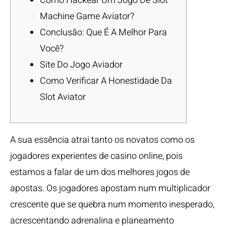
Como Hackear Um Jogo De Slot
Machine Game Aviator?
Conclusão: Que É A Melhor Para
Você?
Site Do Jogo Aviador
Como Verificar A Honestidade Da
Slot Aviator
A sua essência atrai tanto os novatos como os
jogadores experientes de casino online, pois
estamos a falar de um dos melhores jogos de
apostas. Os jogadores apostam num multiplicador
crescente que se quebra num momento inesperado,
acrescentando adrenalina e planeamento