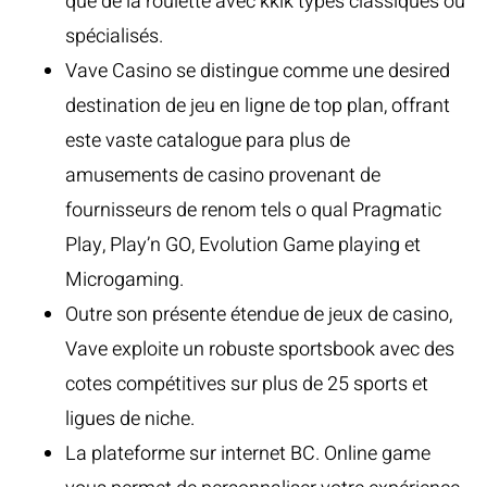
que de la roulette avec kklk types classiques ou
spécialisés.
Vave Casino se distingue comme une desired
destination de jeu en ligne de top plan, offrant
este vaste catalogue para plus de
amusements de casino provenant de
fournisseurs de renom tels o qual Pragmatic
Play, Play’n GO, Evolution Game playing et
Microgaming.
Outre son présente étendue de jeux de casino,
Vave exploite un robuste sportsbook avec des
cotes compétitives sur plus de 25 sports et
ligues de niche.
La plateforme sur internet BC. Online game