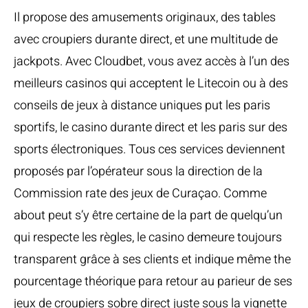
Il propose des amusements originaux, des tables
avec croupiers durante direct, et une multitude de
jackpots. Avec Cloudbet, vous avez accès à l’un des
meilleurs casinos qui acceptent le Litecoin ou à des
conseils de jeux à distance uniques put les paris
sportifs, le casino durante direct et les paris sur des
sports électroniques. Tous ces services deviennent
proposés par l’opérateur sous la direction de la
Commission rate des jeux de Curaçao. Comme
about peut s’y être certaine de la part de quelqu’un
qui respecte les règles, le casino demeure toujours
transparent grâce à ses clients et indique même the
pourcentage théorique para retour au parieur de ses
jeux de croupiers sobre direct juste sous la vignette