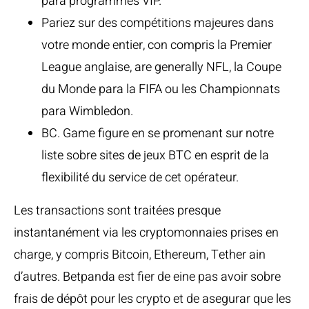
para programmes VIP.
Pariez sur des compétitions majeures dans
votre monde entier, con compris la Premier
League anglaise, are generally NFL, la Coupe
du Monde para la FIFA ou les Championnats
para Wimbledon.
BC. Game figure en se promenant sur notre
liste sobre sites de jeux BTC en esprit de la
flexibilité du service de cet opérateur.
Les transactions sont traitées presque
instantanément via les cryptomonnaies prises en
charge, y compris Bitcoin, Ethereum, Tether ain
d’autres. Betpanda est fier de eine pas avoir sobre
frais de dépôt pour les crypto et de asegurar que les