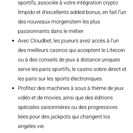
sportifs, associée à votre intégration crypto
límpido et d’excellents added bonus, en fait l’un
des nouveaux morgenstern les plus
passionnants dans le métier.
Avec Cloudbet, les joueurs avez accès à l’un
des meilleurs casinos qui acceptent le Litecoin
ou à des conseils de jeux à distance uniques
serve les paris sportifs, le casino sobre direct et
les paris sur les sports électroniques.
Profitez des machines à sous à thème de jeux
vidéo et de movies, ainsi que des éditions
spéciales saisonnières ou des progressives
liées pour des jackpots qui changent los
angeles vie.