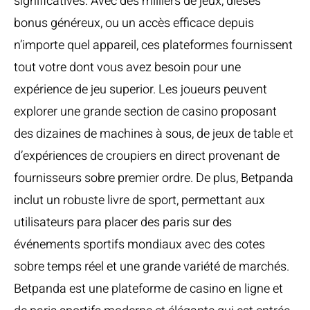
significatives. Avec des milliers de jeux, dieses
bonus généreux, ou un accès efficace depuis
n’importe quel appareil, ces plateformes fournissent
tout votre dont vous avez besoin pour une
expérience de jeu superior. Les joueurs peuvent
explorer une grande section de casino proposant
des dizaines de machines à sous, de jeux de table et
d’expériences de croupiers en direct provenant de
fournisseurs sobre premier ordre. De plus, Betpanda
inclut un robuste livre de sport, permettant aux
utilisateurs para placer des paris sur des
événements sportifs mondiaux avec des cotes
sobre temps réel et une grande variété de marchés.
Betpanda est une plateforme de casino en ligne et