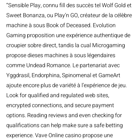
“Sensible Play, connu fill des succès tel Wolf Gold et
Sweet Bonanza, ou Play’n GO, créateur de la célèbre
machine à sous Book of Deceased. Evolution
Gaming proposition une expérience authentique de
croupier sobre direct, tandis la cual Microgaming
propose dieses machines à sous légendaires
comme Undead Romance. Le partenariat avec
Yggdrasil, Endorphina, Spinomenal et GameArt
ajoute encore plus de variété à l’expérience de jeu.
Look for qualified and regulated web sites,
encrypted connections, and secure payment
options. Reading reviews and even checking for
qualifications can help make sure a safe betting
experience. Vave Online casino propose une