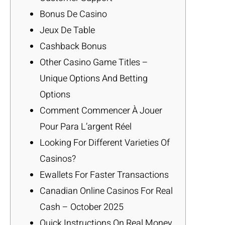
Bonus De Casino
Jeux De Table
Cashback Bonus
Other Casino Game Titles –
Unique Options And Betting
Options
Comment Commencer À Jouer
Pour Para L’argent Réel
Looking For Different Varieties Of
Casinos?
Ewallets For Faster Transactions
Canadian Online Casinos For Real
Cash – October 2025
Quick Instructions On Real Money