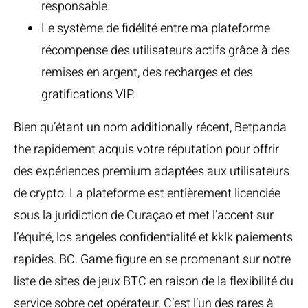
responsable.
Le système de fidélité entre ma plateforme
récompense des utilisateurs actifs grâce à des
remises en argent, des recharges et des
gratifications VIP.
Bien qu’étant un nom additionally récent, Betpanda
the rapidement acquis votre réputation pour offrir
des expériences premium adaptées aux utilisateurs
de crypto. La plateforme est entièrement licenciée
sous la juridiction de Curaçao et met l’accent sur
l’équité, los angeles confidentialité et kklk paiements
rapides. BC. Game figure en se promenant sur notre
liste de sites de jeux BTC en raison de la flexibilité du
service sobre cet opérateur. C’est l’un des rares à