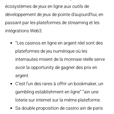
écosystèmes de jeux en ligne aux outils de
développement de jeux de pointe d’aujourd’hui, en
passant par les plateformes de streaming et les
intégrations Web3.
“Les casinos en ligne en argent réel sont des
plateformes de jeu numérique où les
internautes misent de la monnaie réelle serve
avoir la opportunity de gagner des prix en
argent.
C’est l’un des rares à offrir un bookmaker, un
gambling establishment en ligne” “ain une
loterie sur internet sur la même plateforme.
Sa double proposition de casino ain de paris