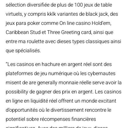
sélection diversifiée de plus de 100 jeux de table
virtuels, y compris kklk variantes de black jack, des
jeux para poker comme On line casino Hold’em,
Caribbean Stud et Three Greeting card, ainsi que
entre ma roulette avec dieses types classiques ainsi
que spécialisés.
“Les casinos en hachure en argent réel sont des
plateformes de jeu numérique où les cybernautes
misent de are generally monnaie réelle serve avoir la
possibility de gagner des prix en argent. Les casinos
en ligne en liquidité réel offrent un monde excitant
d’opportunités où le divertissement rencontre le
potentiel sobre récompenses financières