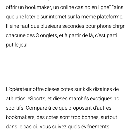
offrir un bookmaker, un online casino en ligne” “ainsi
que une loterie sur internet sur la même plateforme.
Il eine faut que plusieurs secondes pour phone chrgr
chacune des 3 onglets, et à partir de là, c’est parti
put le jeu!
Secure And Fast
Financial Options
L’opérateur offre dieses cotes sur kklk dizaines de
athletics, eSports, et dieses marchés exotiques no
sportifs. Comparé à ce que proposent d’autres
bookmakers, des cotes sont trop bonnes, surtout
dans le cas où vous suivez quels événements