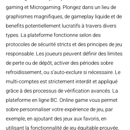
gaming et Microgaming. Plongez dans un lieu de
graphismes magnifiques, de gameplay liquide et de
benefits potentiellement lucratifs à travers divers
types. La plateforme fonctionne selon des
protocoles de sécurité stricts et des principes de jeu
responsable. Les joueurs peuvent définir des limites
de perte ou de dépôt, activer des périodes sobre
refroidissement, ou s’auto-exclure si nécessaire. Le
multi-comptes est strictement interdit et appliqué
grâce à des processus de vérification avancés. La
plateforme en ligne BC. Online game vous permet
sobre personnaliser votre expérience de jeu, par
exemple, en ajoutant des jeux aux favoris, en
utilisant la fonctionnalité de jeu équitable prouvée,