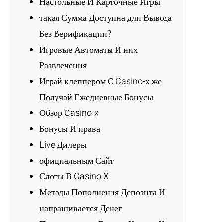
Настольные И Карточные Игры
такая Сумма Доступна дли Вывода
Без Верификации?
Игровые Автоматы И них
Развлечения
Играй клеппером С Casino-х же
Получай Ежедневные Бонусы
Обзор Casino-x
Бонусы И права
Live Дилеры
официальным Сайт
Слоты В Casino X
Методы Пополнения Депозита И
напрашивается Денег