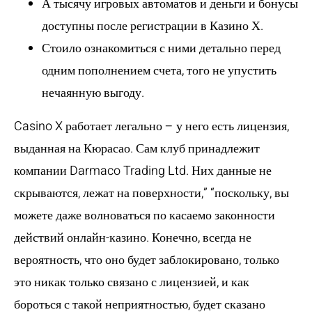
А тысячу игровых автоматов и деньги и бонусы
доступны после регистрации в Казино Х.
Стоило ознакомиться с ними детально перед
одним пополнением счета, того не упустить
нечаянную выгоду.
Casino X работает легально – у него есть лицензия,
выданная на Кюрасао. Сам клуб принадлежит
компании Darmaco Trading Ltd. Них данные не
скрываются, лежат на поверхности,” “поскольку, вы
можете даже волноваться по касаемо законности
действий онлайн-казино. Конечно, всегда не
вероятность, что оно будет заблокировано, только
это никак только связано с лицензией, и как
бороться с такой неприятностью, будет сказано