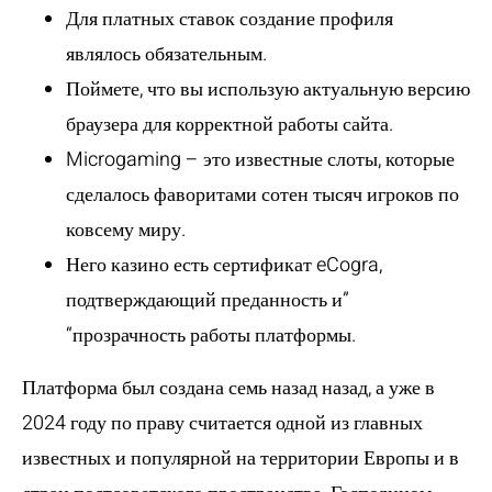
Для платных ставок создание профиля
являлось обязательным.
Поймете, что вы использую актуальную версию
браузера для корректной работы сайта.
Microgaming – это известные слоты, которые
сделалось фаворитами сотен тысяч игроков по
ковсему миру.
Него казино есть сертификат eCogra,
подтверждающий преданность и”
“прозрачность работы платформы.
Платформа был создана семь назад назад, а уже в
2024 году по праву считается одной из главных
известных и популярной на территории Европы и в