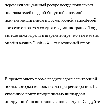
перезакуплен. Данный ресурс всегда привлекает
пользователей щедрой бонусной системой,
приятными дизайном и дружелюбной атмосферой,
которую стараемся создавать администрация. Тогда
вы еще даже играли в азартные игры, но вам начать,
онлайн-казино Casino X – так отличный старт.
Ответственная
Игра
В представшего форме введите адрес электронной
почты, который использовали при регистрации. На
указанную почту придет письмо пиппардом
инструкцией по восстановлению доступа. Следуйте