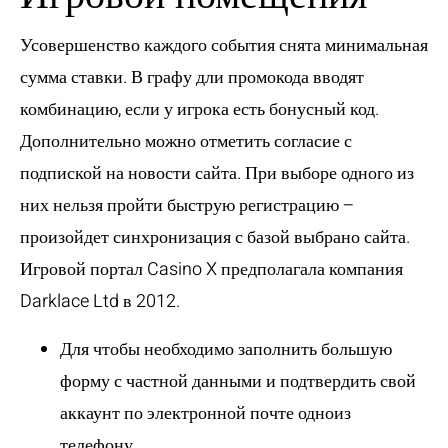
Усовершенство каждого события снята минимальная
сумма ставки. В графу дли промокода вводят
комбинацию, если у игрока есть бонусный код.
Дополнительно можно отметить согласие с
подпиской на новости сайта. При выборе одного из
них нельзя пройти быструю регистрацию –
произойдет синхронизация с базой выбрано сайта.
Игровой портал Casino X предполагала компания
Darklace Ltd в 2012.
Для чтобы необходимо заполнить большую
форму с частной данными и подтвердить свой
аккаунт по электронной почте одноиз
телефону.