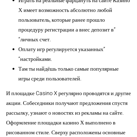
Играть на реальные фарцануть на сайте Казино
Х имеет возможность абсолютно любой
пользователь, которые ранее прошло
процедуру регистрации а внес депозит в”
“личных счет.
Оплату игр регулируется указанных”
“настройками.
Там ты найдёшь только самые популярные
игры среди пользователей.
И площадке Casino X регулярно проводятся и другие
акции. Собеседники получают предложения спустя
рассылку, узнают о новостях из рекламы на сайте.
Оформление площадки казино Х выполнено в
рисованном стиле. Сверху расположены основные