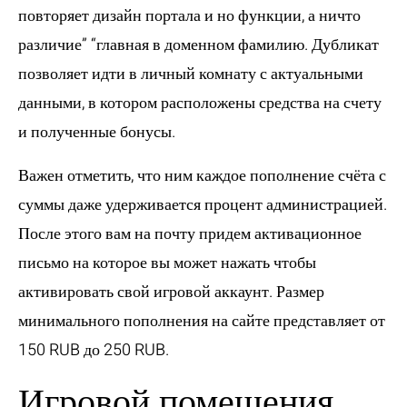
повторяет дизайн портала и но функции, а ничто
различие” “главная в доменном фамилию. Дубликат
позволяет идти в личный комнату с актуальными
данными, в котором расположены средства на счету
и полученные бонусы.
Важен отметить, что ним каждое пополнение счёта с
суммы даже удерживается процент администрацией.
После этого вам на почту придем активационное
письмо на которое вы может нажать чтобы
активировать свой игровой аккаунт. Размер
минимального пополнения на сайте представляет от
150 RUB до 250 RUB.
Игровой помещения