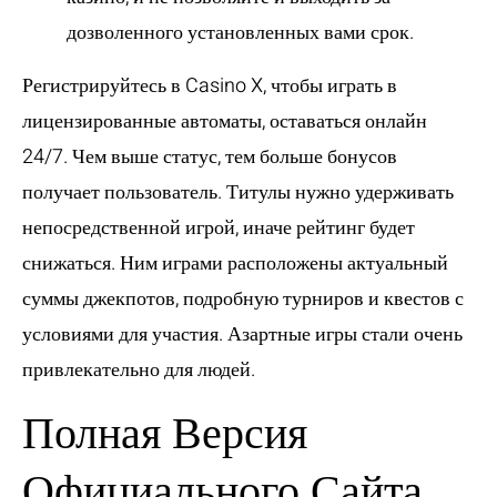
дозволенного установленных вами срок.
Регистрируйтесь в Casino X, чтобы играть в
лицензированные автоматы, оставаться онлайн
24/7. Чем выше статус, тем больше бонусов
получает пользователь. Титулы нужно удерживать
непосредственной игрой, иначе рейтинг будет
снижаться. Ним играми расположены актуальный
суммы джекпотов, подробную турниров и квестов с
условиями для участия. Азартные игры стали очень
привлекательно для людей.
Полная Версия
Официального Сайта