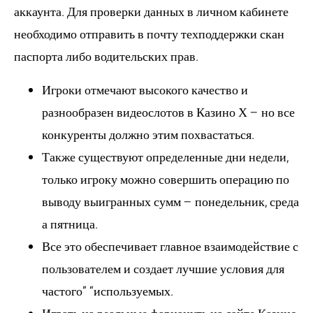
аккаунта. Для проверки данных в личном кабинете
необходимо отправить в почту техподдержки скан
паспорта либо водительских прав.
Игроки отмечают высокого качество и
разнообразен видеослотов в Казино Х – но все
конкуренты должно этим похвастаться.
Также существуют определенные дни недели,
только игроку можно совершить операцию по
выводу выигранных сумм – понедельник, среда
а пятница.
Все это обеспечивает главное взаимодействие с
пользователем и создает лучшие условия для
частого” “используемых.