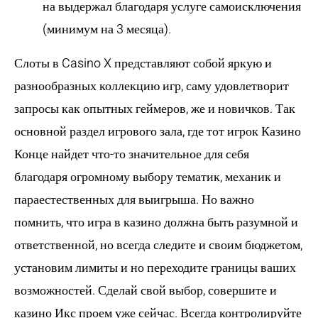
на выдержал благодаря услуге самоисключения
(минимум на 3 месяца).
Слоты в Casino X представляют собой яркую и
разнообразных коллекцию игр, саму удовлетворит
запросы как опытных геймеров, же и новичков. Так
основной раздел игрового зала, где тот игрок Казино
Конце найдет что-то значительное для себя
благодаря огромному выбору тематик, механик и
параестественных для выигрыша. Но важно
помнить, что игра в казино должна быть разумной и
ответственной, но всегда следите и своим бюджетом,
установим лимиты и но переходите границы ваших
возможностей. Сделай свой выбор, совершите и
казино Икс проем уже сейчас. Всегда контролируйте