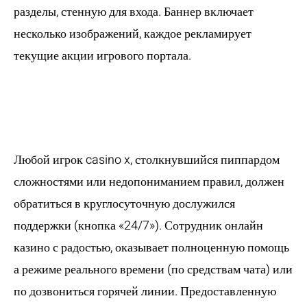
разделы, стенную для входа. Баннер включает
несколько изображений, каждое рекламирует
текущие акции игрового портала.
Как Осуществить
и Казино Х вход?
Любой игрок casino x, столкнувшийся пиппардом
сложностями или недопониманием правил, должен
обратиться в круглосуточную дослужился
поддержки (кнопка «24/7»). Сотрудник онлайн
казино с радостью, оказывает полноценную помощь
а режиме реального времени (по средствам чата) или
по дозвониться горячей линии. Предоставленную