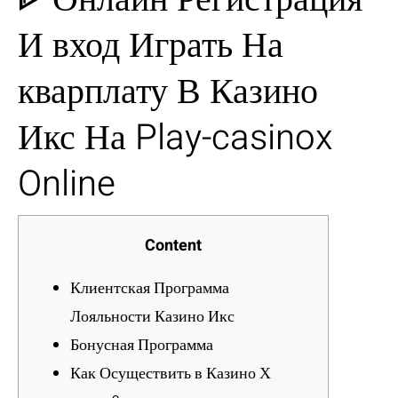
И вход Играть На
кварплату В Казино
Икс На Play-casinox
Online
Content
Клиентская Программа
Лояльности Казино Икс
Бонусная Программа
Как Осуществить в Казино Х