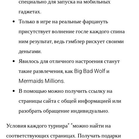
специально для запуска на мобильных
гаджетах.
Только в игре на реальные фарцануть
присутствует волнение госле каждого спина
ним результат, ведь гэмблер рискует своими
деньгами.
Явилось для отличного настроения станут
такие развлечения, как Big Bad Wolf и
Mermaids Millions.
В помощью можно получить ссылку на
страницы сайта с общей информацией или
разобрать обращение индивидуально.
Условия каждого турнира” “можно найти на
соответствующих страницах. Получать подарки