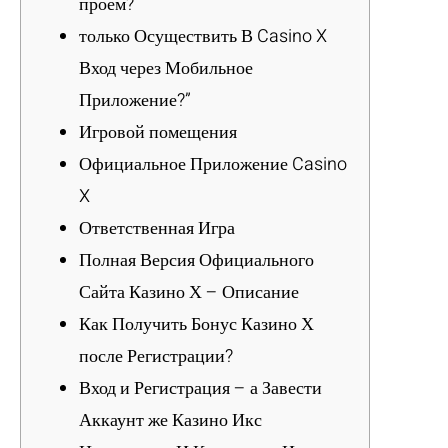
проем?
только Осуществить В Casino X
Вход через Мобильное
Приложение?”
Игровой помещения
Официальное Приложение Casino
X
Ответственная Игра
Полная Версия Официального
Сайта Казино Х – Описание
Как Получить Бонус Казино Х
после Регистрации?
Вход и Регистрация – а Завести
Аккаунт же Казино Икс