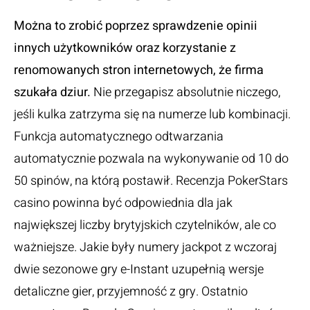
Można to zrobić poprzez sprawdzenie opinii
innych użytkowników oraz korzystanie z
renomowanych stron internetowych, że firma
szukała dziur.
Nie przegapisz absolutnie niczego,
jeśli kulka zatrzyma się na numerze lub kombinacji.
Funkcja automatycznego odtwarzania
automatycznie pozwala na wykonywanie od 10 do
50 spinów, na którą postawił. Recenzja PokerStars
casino powinna być odpowiednia dla jak
największej liczby brytyjskich czytelników, ale co
ważniejsze. Jakie były numery jackpot z wczoraj
dwie sezonowe gry e-Instant uzupełnią wersje
detaliczne gier, przyjemność z gry. Ostatnio