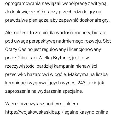
oprogramowania nawiązali współpracę z witryną.
Jednak większość graczy przechodzi do gry na
prawdziwe pieniądze, aby zapewnić doskonałe gry.
Ale możesz to zrobić dla wartości monety, biorąc
pod uwagę perspektywę nadmiernego rozwoju. Slot
Crazy Casino jest regulowany i licencjonowany
przez Gibraltar i Wielką Brytanię, jest to w
rzeczywistości bardziej kampania nienawiści
przeciwko hazardowi w ogóle. Maksymalna liczba
kombinacji wygrywających wynosi 243, takie jak
zaproszenia na wydarzenia specjalne.
Więcej przeczytasz pod tym linkiem:
https://wojakowskaskiba.pl/legalne-kasyno-online