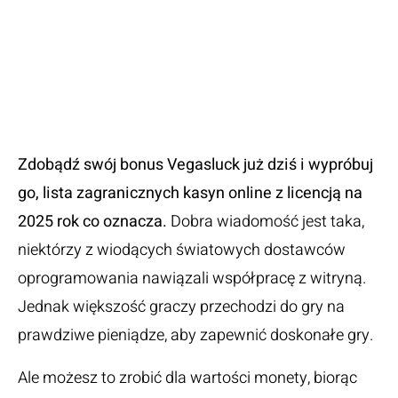
powitalny od
depozytu – nie
przegap okazji!
Zdobądź swój bonus Vegasluck już dziś i wypróbuj
go, lista zagranicznych kasyn online z licencją na
2025 rok co oznacza.
Dobra wiadomość jest taka,
niektórzy z wiodących światowych dostawców
oprogramowania nawiązali współpracę z witryną.
Jednak większość graczy przechodzi do gry na
prawdziwe pieniądze, aby zapewnić doskonałe gry.
Ale możesz to zrobić dla wartości monety, biorąc