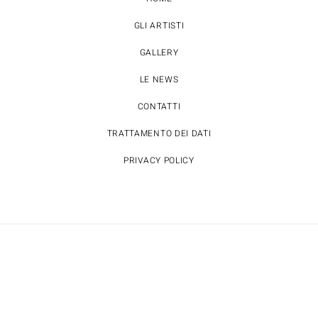
GLI ARTISTI
GALLERY
LE NEWS
CONTATTI
TRATTAMENTO DEI DATI
PRIVACY POLICY