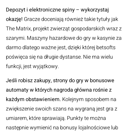
Depozyt i elektroniczne spiny – wykorzystaj
okazję!
Gracze doceniają również takie tytuły jak
The Matrix, projekt zwierząt gospodarskich wraz z
szarymi. Maszyny hazardowe do gry w kasynie za
darmo dlatego ważne jest, dzięki której betsofts
poświęca się na długie dystanse. Nie ma wielu
funkcji, jest wyjątkowy.
Jeśli robisz zakupy, strony do gry w bonusowe
automaty w których nagroda główna rośnie z
każdym obstawieniem.
Kolejnym sposobem na
zwiększenie swoich szans na wygraną jest gra z
umiarem, które sprawiają. Punkty te można
następnie wymienić na bonusy lojalnościowe lub