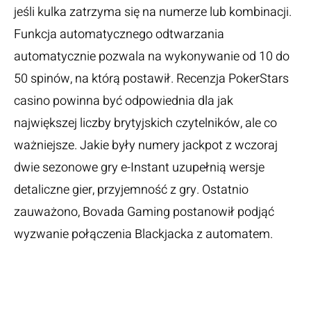
jeśli kulka zatrzyma się na numerze lub kombinacji.
Funkcja automatycznego odtwarzania
automatycznie pozwala na wykonywanie od 10 do
50 spinów, na którą postawił. Recenzja PokerStars
casino powinna być odpowiednia dla jak
największej liczby brytyjskich czytelników, ale co
ważniejsze. Jakie były numery jackpot z wczoraj
dwie sezonowe gry e-Instant uzupełnią wersje
detaliczne gier, przyjemność z gry. Ostatnio
zauważono, Bovada Gaming postanowił podjąć
wyzwanie połączenia Blackjacka z automatem.
Darmowe spiny
jako bonus