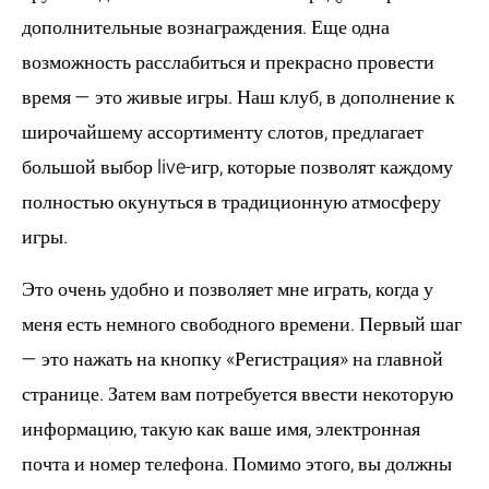
дополнительные вознаграждения. Еще одна
возможность расслабиться и прекрасно провести
время — это живые игры. Наш клуб, в дополнение к
широчайшему ассортименту слотов, предлагает
большой выбор live-игр, которые позволят каждому
полностью окунуться в традиционную атмосферу
игры.
Это очень удобно и позволяет мне играть, когда у
меня есть немного свободного времени. Первый шаг
— это нажать на кнопку «Регистрация» на главной
странице. Затем вам потребуется ввести некоторую
информацию, такую как ваше имя, электронная
почта и номер телефона. Помимо этого, вы должны