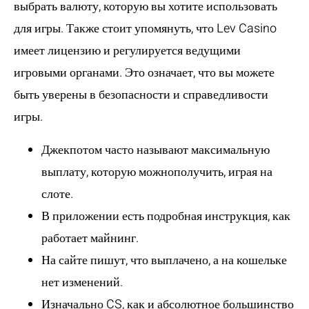
выбрать валюту, которую вы хотите использовать
для игры. Также стоит упомянуть, что Lev Casino
имеет лицензию и регулируется ведущими
игровыми органами. Это означает, что вы можете
быть уверены в безопасности и справедливости
игры.
Джекпотом часто называют максимальную
выплату, которую можнополучить, играя на
слоте.
В приложении есть подробная инструкция, как
работает майнинг.
На сайте пишут, что выплачено, а на кошельке
нет изменений.
Изначально CS, как и абсолютное большинство