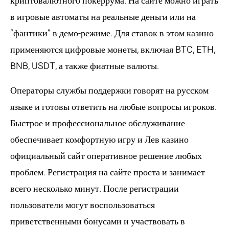
криптовалютного покеррума. На сайте можно играть
в игровые автоматы на реальные деньги или на
“фантики” в демо-режиме. Для ставок в этом казино
применяются цифровые монеты, включая BTC, ETH,
BNB, USDT, а также фиатные валюты.
Операторы службы поддержки говорят на русском
языке и готовы ответить на любые вопросы игроков.
Быстрое и профессиональное обслуживание
обеспечивает комфортную игру и
Лев казино
официальный сайт
оперативное решение любых
проблем. Регистрация на сайте проста и занимает
всего несколько минут. После регистрации
пользователи могут воспользоваться
приветственными бонусами и участвовать в