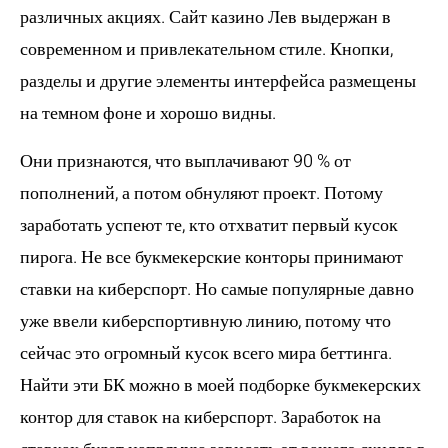
различных акциях. Сайт казино Лев выдержан в
современном и привлекательном стиле. Кнопки,
разделы и другие элементы интерфейса размещены
на темном фоне и хорошо видны.
Они признаются, что выплачивают 90 % от
пополнений, а потом обнуляют проект. Потому
заработать успеют те, кто отхватит первый кусок
пирога. Не все букмекерские конторы принимают
ставки на киберспорт. Но самые популярные давно
уже ввели киберспортивную линию, потому что
сейчас это огромный кусок всего мира беттинга.
Найти эти БК можно в моей подборке букмекерских
контор для ставок на киберспорт. Заработок на