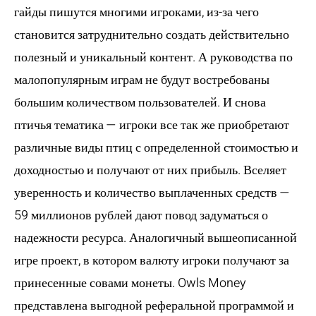
гайды пишутся многими игроками, из-за чего
становится затруднительно создать действительно
полезный и уникальный контент. А руководства по
малопопулярным играм не будут востребованы
большим количеством пользователей. И снова
птичья тематика — игроки все так же приобретают
различные виды птиц с определенной стоимостью и
доходностью и получают от них прибыль. Вселяет
уверенность и количество выплаченных средств —
59 миллионов рублей дают повод задуматься о
надежности ресурса. Аналогичный вышеописанной
игре проект, в котором валюту игроки получают за
принесенные совами монеты. Owls Money
представлена выгодной реферальной программой и