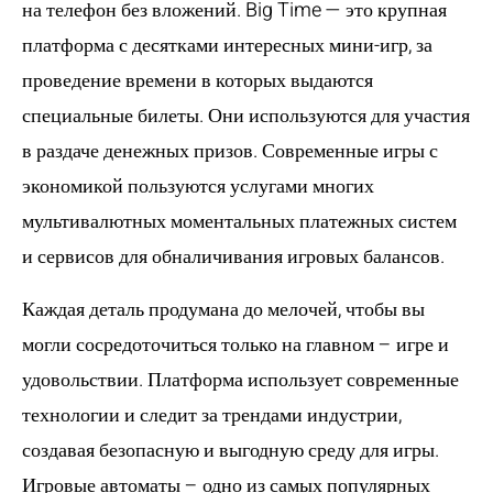
на телефон без вложений. Big Time — это крупная
платформа с десятками интересных мини-игр, за
проведение времени в которых выдаются
специальные билеты. Они используются для участия
в раздаче денежных призов. Современные игры с
экономикой пользуются услугами многих
мультивалютных моментальных платежных систем
и сервисов для обналичивания игровых балансов.
Каждая деталь продумана до мелочей, чтобы вы
могли сосредоточиться только на главном – игре и
удовольствии. Платформа использует современные
технологии и следит за трендами индустрии,
создавая безопасную и выгодную среду для игры.
Игровые автоматы – одно из самых популярных