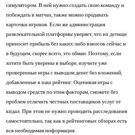
симулятором. В ней нужно создать свою команду и
побеждать в матчах, также можно продавать
карточки игроков. Если же администрация
развлекательной платформы уверяет, что их детище
приносит прибыль без каких-либо взносов сейчас и
в будущем, скорее всего, это обман. Поэтому, если
хотите быть уверены в выборе, изучите уже
проверенные игры с выводом денег без вложений,
добавленные в наш рейтинг. Оценивая игры с
выводом средств по этим факторам, сможете без
проблем отличить честных поставщиков услуг от
кидал. При этом не нужно проводить расследования
самостоятельно, так как в рейтинговых обзорах есть
вся необходимая информация.