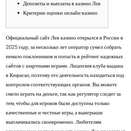
Депозиты и выплаты в казино Лев
Критерии оценки онлайн-казино
Официальный сайт Лев казино открылся в России в
2025 году, за несколько лет оператор сумел собрать
немало поклонников и попасть в рейтинг надежных
сайтов с азартными играми. Лицензия клуба выдана
в Кюрасао, поэтому его деятельность находиться под
контролем соответствующих органов. Вы можете
смело играть на деньги, так как регулятор следит за
тем, чтобы для игроков были доступны только
качественные и честные игры, а выигрыши
выплачивались своевременно. Любителям