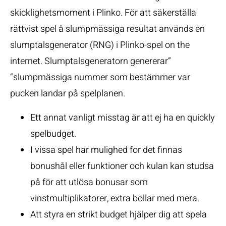
skicklighetsmoment i Plinko. För att säkerställa
rättvist spel å slumpmässiga resultat används en
slumptalsgenerator (RNG) i Plinko-spel on the
internet. Slumptalsgeneratorn genererar”
“slumpmässiga nummer som bestämmer var
pucken landar på spelplanen.
Ett annat vanligt misstag är att ej ha en quickly
spelbudget.
I vissa spel har mulighed for det finnas
bonushål eller funktioner och kulan kan studsa
på för att utlösa bonusar som
vinstmultiplikatorer, extra bollar med mera.
Att styra en strikt budget hjälper dig att spela