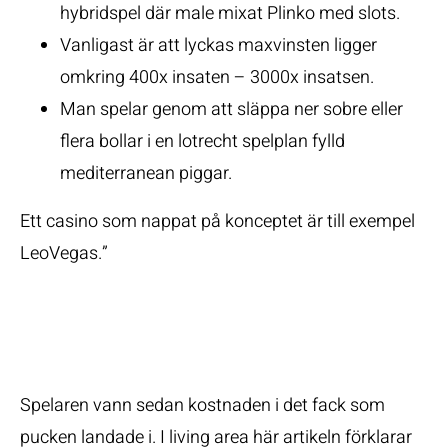
hybridspel där male mixat Plinko med slots.
Vanligast är att lyckas maxvinsten ligger
omkring 400x insaten – 3000x insatsen.
Man spelar genom att släppa ner sobre eller
flera bollar i en lotrecht spelplan fylld
mediterranean piggar.
Ett casino som nappat på konceptet är till exempel
LeoVegas.”
För- O Nackdelar
Med Plinko”
Spelaren vann sedan kostnaden i det fack som
pucken landade i. I living area här artikeln förklarar