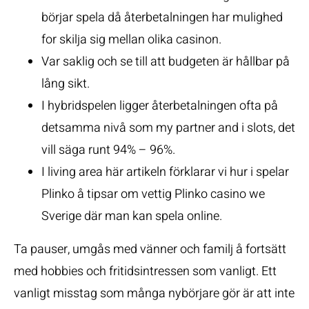
börjar spela då återbetalningen har mulighed
for skilja sig mellan olika casinon.
Var saklig och se till att budgeten är hållbar på
lång sikt.
I hybridspelen ligger återbetalningen ofta på
detsamma nivå som my partner and i slots, det
vill säga runt 94% – 96%.
I living area här artikeln förklarar vi hur i spelar
Plinko å tipsar om vettig Plinko casino we
Sverige där man kan spela online.
Ta pauser, umgås med vänner och familj å fortsätt
med hobbies och fritidsintressen som vanligt. Ett
vanligt misstag som många nybörjare gör är att inte