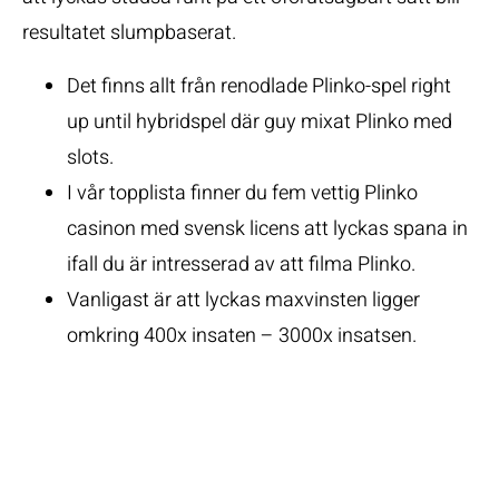
resultatet slumpbaserat.
Det finns allt från renodlade Plinko-spel right
up until hybridspel där guy mixat Plinko med
slots.
I vår topplista finner du fem vettig Plinko
casinon med svensk licens att lyckas spana in
ifall du är intresserad av att filma Plinko.
Vanligast är att lyckas maxvinsten ligger
omkring 400x insaten – 3000x insatsen.