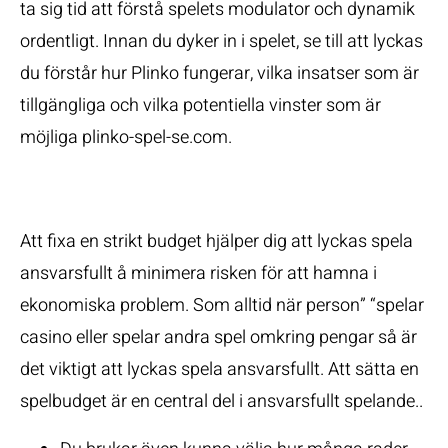
ta sig tid att förstå spelets modulator och dynamik
ordentligt. Innan du dyker in i spelet, se till att lyckas
du förstår hur Plinko fungerar, vilka insatser som är
tillgängliga och vilka potentiella vinster som är
möjliga
plinko-spel-se.com
.
Plinko Go
Att fixa en strikt budget hjälper dig att lyckas spela
ansvarsfullt å minimera risken för att hamna i
ekonomiska problem. Som alltid när person” “spelar
casino eller spelar andra spel omkring pengar så är
det viktigt att lyckas spela ansvarsfullt. Att sätta en
spelbudget är en central del i ansvarsfullt spelande..