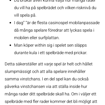
Du brukar även kunna välja hur många rader
du vill ha på spelbrädet och vilken risknivå du
vill spela på.
I dag” “är de flesta casinospel mobilanpassade
då många spelare föredrar att lyckas spela i
mobilen eller surfplattan.
Man köper within sig i spelet sen släpps
durante kula i ett spelbräde med prickar.
Detta säkerställer att varje spel är helt och hållet
slumpmässigt och att alla spelare innehåller
samma vinstchans. I en del spel kan du också
påverka vinstchansen via att ställa inside hur
många rader ditt spelbräde skall ha. Om i väljer ett
spelbräde med fler rader kommer det bli möjligt att