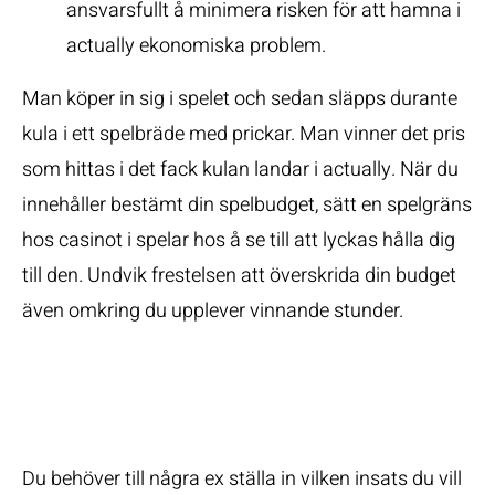
ansvarsfullt å minimera risken för att hamna i
actually ekonomiska problem.
Man köper in sig i spelet och sedan släpps durante
kula i ett spelbräde med prickar. Man vinner det pris
som hittas i det fack kulan landar i actually. När du
innehåller bestämt din spelbudget, sätt en spelgräns
hos casinot i spelar hos å se till att lyckas hålla dig
till den. Undvik frestelsen att överskrida din budget
även omkring du upplever vinnande stunder.
“plinko Casino I
Sverige
Du behöver till några ex ställa in vilken insats du vill