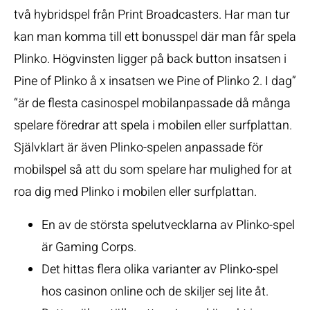
två hybridspel från Print Broadcasters. Har man tur
kan man komma till ett bonusspel där man får spela
Plinko. Högvinsten ligger på back button insatsen i
Pine of Plinko å x insatsen we Pine of Plinko 2. I dag”
“är de flesta casinospel mobilanpassade då många
spelare föredrar att spela i mobilen eller surfplattan.
Självklart är även Plinko-spelen anpassade för
mobilspel så att du som spelare har mulighed for at
roa dig med Plinko i mobilen eller surfplattan.
En av de största spelutvecklarna av Plinko-spel
är Gaming Corps.
Det hittas flera olika varianter av Plinko-spel
hos casinon online och de skiljer sej lite åt.