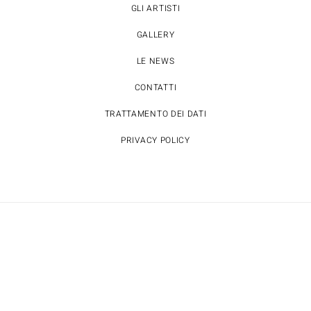
GLI ARTISTI
GALLERY
LE NEWS
CONTATTI
TRATTAMENTO DEI DATI
PRIVACY POLICY