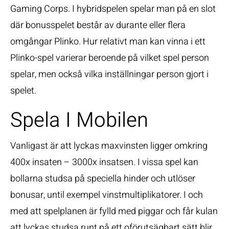
Gaming Corps. I hybridspelen spelar man på en slot
där bonusspelet består av durante eller flera
omgångar Plinko. Hur relativt man kan vinna i ett
Plinko-spel varierar beroende på vilket spel person
spelar, men också vilka inställningar person gjort i
spelet.
Spela I Mobilen
Vanligast är att lyckas maxvinsten ligger omkring
400x insaten – 3000x insatsen. I vissa spel kan
bollarna studsa på speciella hinder och utlöser
bonusar, until exempel vinstmultiplikatorer. I och
med att spelplanen är fylld med piggar och får kulan
att lyckas studsa runt på ett oförutsägbart sätt blir