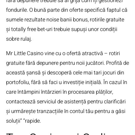
fără depunere trebuie să ai grijă cum îți gestionezi
fondurile. O bună parte din oferte specifică faptul că
sumele rezultate noise banii bonus, rotirile gratuite
și totally free bet-uri trebuie supuși unor condiții
sobre rulaj.
Mr Little Casino vine cu o ofertă atractivă – rotiri
gratuite fără depunere pentru noii jucători. Profită de
această șansă și descoperă cele mai tari jocuri din
portofoliu, fără să faci u investiție inițială. În cazul în
care întâmpini întârzieri în procesarea plăților,
contactează serviciul de asistență pentru clarificări
și urmărește tranzacțiile în contul tău pentru a găsi
soluții” “rapide.