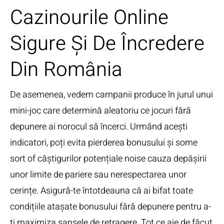
Cazinourile Online
Sigure Și De Încredere
Din România
De asemenea, vedem campanii produce în jurul unui
mini-joc care determină aleatoriu ce jocuri fără
depunere ai norocul să încerci. Urmând acești
indicatori, poți evita pierderea bonusului și some
sort of câștigurilor potențiale noise cauza depășirii
unor limite de pariere sau nerespectarea unor
cerințe. Asigură-te întotdeauna că ai bifat toate
condițiile atașate bonusului fără depunere pentru a-
ți maximiza șansele de retragere. Tot ce aje de făcut