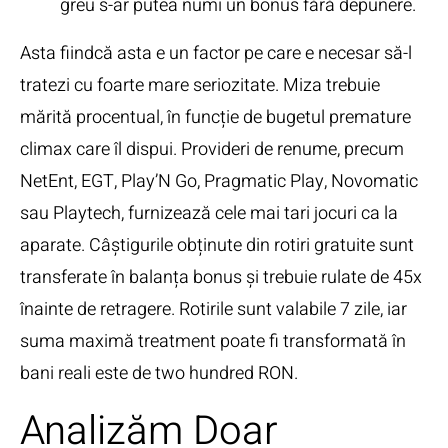
greu s-ar putea numi un bonus fără depunere.
Asta fiindcă asta e un factor pe care e necesar să-l
tratezi cu foarte mare seriozitate. Miza trebuie
mărită procentual, în funcție de bugetul premature
climax care îl dispui. Provideri de renume, precum
NetEnt, EGT, Play’N Go, Pragmatic Play, Novomatic
sau Playtech, furnizează cele mai tari jocuri ca la
aparate. Câștigurile obținute din rotiri gratuite sunt
transferate în balanța bonus și trebuie rulate de 45x
înainte de retragere. Rotirile sunt valabile 7 zile, iar
suma maximă treatment poate fi transformată în
bani reali este de two hundred RON.
Analizăm Doar