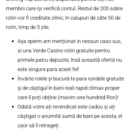
membrii care își verifică contul. Restul de 200 sobre
rotiri vor fi creditate zilnic, în calupuri de câte 50 de
rotiri, timp de 5 zile.
Așa sperm am menționat in nessun caso sus,
ai una Verde Casino rotiri gratuite pentru
primele patru depozite, însă această ofertă nu
este singura para acest fel!
Învârte rolele și bucură-te para rundele gratuite
și de câștigul în bani reali rapid climax proper
care îl poți obține (maxim one hundred Ron)!
Odată votre ați revendicat este cadou și ați
câștigat o anumită sumă de bani pe acesta, el
ușor să îl retrageți.