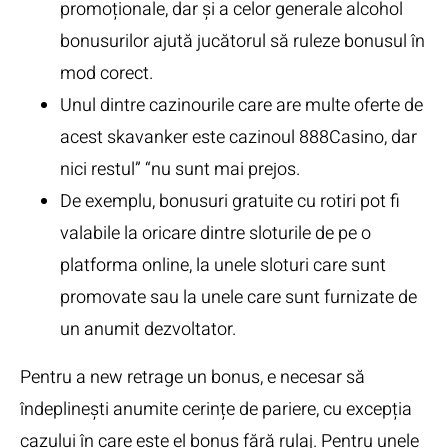
promoționale, dar și a celor generale alcohol
bonusurilor ajută jucătorul să ruleze bonusul în
mod corect.
Unul dintre cazinourile care are multe oferte de
acest skavanker este cazinoul 888Casino, dar
nici restul” “nu sunt mai prejos.
De exemplu, bonusuri gratuite cu rotiri pot fi
valabile la oricare dintre sloturile de pe o
platforma online, la unele sloturi care sunt
promovate sau la unele care sunt furnizate de
un anumit dezvoltator.
Pentru a new retrage un bonus, e necesar să
îndeplinești anumite cerințe de pariere, cu excepția
cazului în care este el bonus fără rulaj. Pentru unele