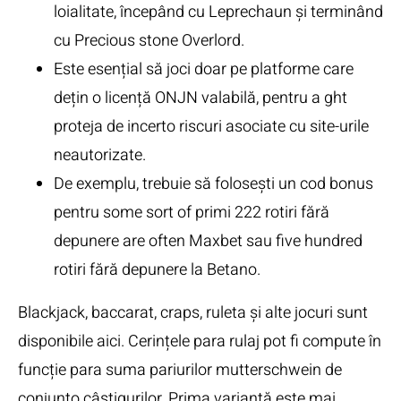
loialitate, începând cu Leprechaun și terminând
cu Precious stone Overlord.
Este esențial să joci doar pe platforme care
dețin o licență ONJN valabilă, pentru a ght
proteja de incerto riscuri asociate cu site-urile
neautorizate.
De exemplu, trebuie să folosești un cod bonus
pentru some sort of primi 222 rotiri fără
depunere are often Maxbet sau five hundred
rotiri fără depunere la Betano.
Blackjack, baccarat, craps, ruleta și alte jocuri sunt
disponibile aici. Cerințele para rulaj pot fi compute în
funcție para suma pariurilor mutterschwein de
conjunto câștigurilor. Prima variantă este mai