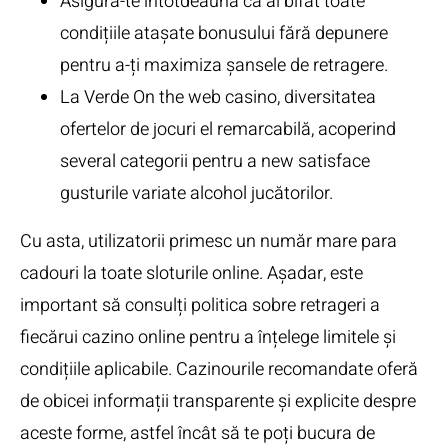
Asigură-te întotdeauna că ai bifat toate
condițiile atașate bonusului fără depunere
pentru a-ți maximiza șansele de retragere.
La Verde On the web casino, diversitatea
ofertelor de jocuri el remarcabilă, acoperind
several categorii pentru a new satisface
gusturile variate alcohol jucătorilor.
Cu asta, utilizatorii primesc un număr mare para
cadouri la toate sloturile online. Așadar, este
important să consulți politica sobre retrageri a
fiecărui cazino online pentru a înțelege limitele și
condițiile aplicabile. Cazinourile recomandate oferă
de obicei informații transparente și explicite despre
aceste forme, astfel încât să te poți bucura de