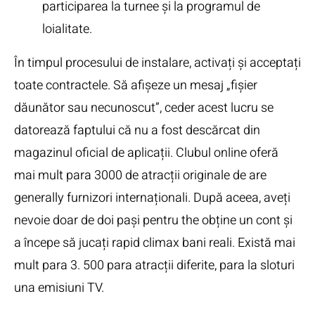
participarea la turnee și la programul de
loialitate.
În timpul procesului de instalare, activați și acceptați
toate contractele. Să afișeze un mesaj „fișier
dăunător sau necunoscut”, ceder acest lucru se
datorează faptului că nu a fost descărcat din
magazinul oficial de aplicații. Clubul online oferă
mai mult para 3000 de atracții originale de are
generally furnizori internaționali. După aceea, aveți
nevoie doar de doi pași pentru the obține un cont și
a începe să jucați rapid climax bani reali. Există mai
mult para 3. 500 para atracții diferite, para la sloturi
una emisiuni TV.