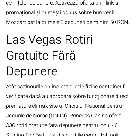
cerințelor de pariere. Activează oferta prin link-ul
promoțional și primești bonus sobre bun venit
Mozzart bet la primele 3 depuneri de minim 50 RON.
Las Vegas Rotiri
Gratuite Fără
Depunere
Atât cazinourile online, cât și cele fizice container fi
verificate dacă au aprobare sobre funcționare direct
premature climax site-ul Oficiului Național pentru
Jocurile de Noroc (ONJN). Princess Casino oferă
330 rotiri gratuite fără depunere pentru jocul 40
Shining Top Bell Link, disponibile pentru toți noii