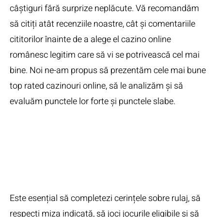
câștiguri fără surprize neplăcute. Vă recomandăm
să citiți atât recenziile noastre, cât și comentariile
cititorilor înainte de a alege el cazino online
românesc legitim care să vi se potrivească cel mai
bine. Noi ne-am propus să prezentăm cele mai bune
top rated cazinouri online, să le analizăm și să
evaluăm punctele lor forte și punctele slabe.
Ce El O Ofertă De
Bonus Cazino Fără
Depunere?
Este esențial să completezi cerințele sobre rulaj, să
respecți miza indicată, să joci jocurile eligibile și să