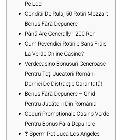
Pe Loc!
Condiții De Rulaj 50 Rotiri Mozzart
Bonus Fără Depunere
Până Are Generally 1200 Ron
Cum Revendici Rotirile Sans Frais
La Verde Online Casino?
Verdecasino Bonusuri Generoase
Pentru Toți Jucătorii Români
Dornici De Distracție Garantată!
Bonus Fără Depunere – Ghid
Pentru Jucătorii Din România
Coduri Promoționale Casino Verde
Pentru Bonus Fără Depunere
❓ Sperm Pot Juca Los Angeles