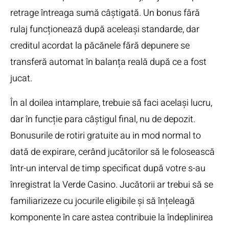
retrage întreaga sumă câștigată. Un bonus fără
rulaj funcționează după aceleași standarde, dar
creditul acordat la păcănele fără depunere se
transferă automat în balanța reală după ce a fost
jucat.
În al doilea intamplare, trebuie să faci același lucru,
dar în funcție para câștigul final, nu de depozit.
Bonusurile de rotiri gratuite au in mod normal to
dată de expirare, cerând jucătorilor să le folosească
într-un interval de timp specificat după votre s-au
înregistrat la Verde Casino. Jucătorii ar trebui să se
familiarizeze cu jocurile eligibile și să înțeleagă
komponente în care astea contribuie la îndeplinirea