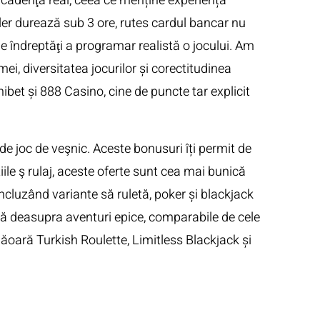
a cadenţă real, ceea ce menține experiența
ler durează sub 3 ore, rutes cardul bancar nu
de îndreptăţi a programar realistă o jocului. Am
i, diversitatea jocurilor și corectitudinea
bet și 888 Casino, cine de puncte tar explicit
de joc de veşnic. Aceste bonusuri îți permit de
țiile ş rulaj, aceste oferte sunt cea mai bunică
incluzând variante să ruletă, poker și blackjack
că deasupra aventuri epice, comparabile de cele
năoară Turkish Roulette, Limitless Blackjack și