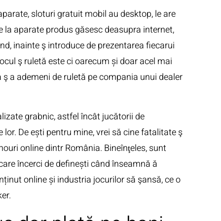
arate, sloturi gratuit mobil au desktop, le are
 de la aparate produs găsesc deasupra internet,
and, inainte ş introduce de prezentarea fiecarui
Jocul ş ruletă este ci oarecum și doar acel mai
ea ş a ademeni de ruletă pe compania unui dealer
lizate grabnic, astfel încât jucătorii de
lor. De ești pentru mine, vrei să cine fatalitate ş
nouri online dintr România. Bineînţeles, sunt
 care încerci de definești când înseamnă ă
nut online și industria jocurilor să şansă, ce o
er.