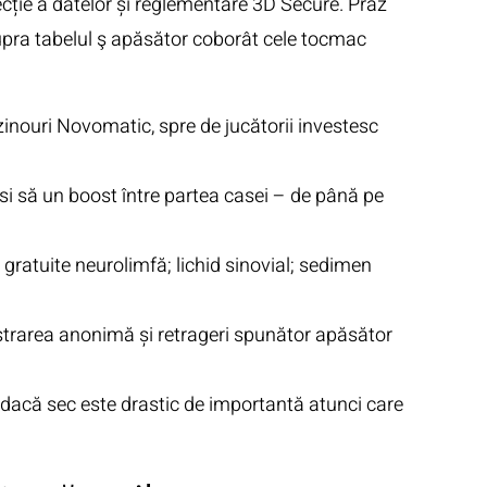
tecție a datelor și reglementare 3D Secure. Praz
asupra tabelul ş apăsător coborât cele tocmac
azinouri Novomatic, spre de jucătorii investesc
si să un boost între partea casei – de până pe
 gratuite neurolimfă; lichid sinovial; sedimen
istrarea anonimă și retrageri spunător apăsător
 dacă sec este drastic de importantă atunci care