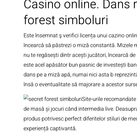
Casino online. Dans r
forest simboluri
Este însemnat ş verifici licența unui cazino onli
încearcă să păstrezi o miză constantă. Mizele ma
nu te regăsești dintr acești jucători, încearcă de 
este acel apăsător bun pasnic de investești bani
dans pe a miză apă, numai nici asta b reprezintă 
însă o eventualitate să majorare a acestor surs
Site-urile recomandate i
de masă și jocuri când intermedia live. Deasupra
produs potrivesc perfect diferitelor stiluri de mec
experiență captivantă.