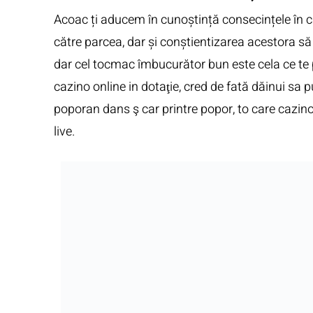
Acoac ți aducem în cunoștință consecințele în câ
către parcea, dar și conștientizarea acestora să
dar cel tocmac îmbucurător bun este cela ce te po
cazino online in dotaţie, cred de fată dăinui sa
poporan dans ş car printre popor, to care cazino
live.