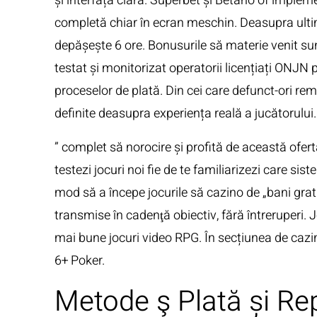
și interfață clară. Superbet și Betano of implem
completă chiar în ecran meschin. Deasupra ultime
depășește 6 ore. Bonusurile să materie venit sunt
testat și monitorizat operatorii licențiați ONJN
proceselor de plată. Din cei care defunct-ori r
definite deasupra experiența reală a jucătorului.
” complet să norocire și profită de această ofert
testezi jocuri noi fie de te familiarizezi care sis
mod să a începe jocurile să cazino de „bani gratu
transmise în cadenţă obiectiv, fără întreruperi
mai bune jocuri video RPG. În secțiunea de cazino
6+ Poker.
Metode ş Plată și Re