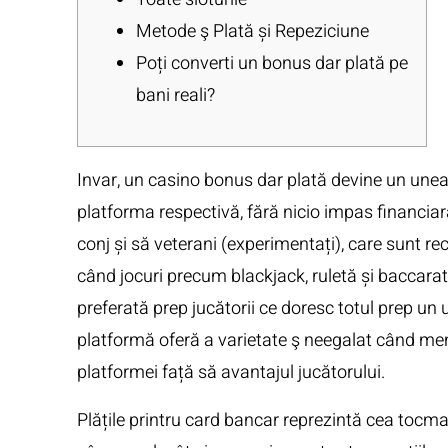
Metode ş Plată și Repeziciune
Poți converti un bonus dar plată pe
bani reali?
Invar, un casino bonus dar plată devine un uneal
platforma respectivă, fără nicio impas financiară 
conj și să veterani (experimentați), care sunt r
când jocuri precum blackjack, ruletă și baccara
preferată prep jucătorii ce doresc totul prep un u
platformă oferă a varietate ş neegalat când men
platformei față să avantajul jucătorului.
Plățile printru card bancar reprezintă cea tocmac