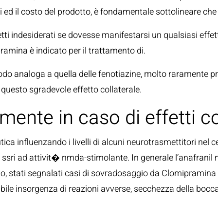
oni ed il costo del prodotto, è fondamentale sottolineare c
fetti indesiderati se dovesse manifestarsi un qualsiasi effe
ramina è indicato per il trattamento di.
 modo analoga a quella delle fenotiazine, molto raramente 
questo sgradevole effetto collaterale.
nte in caso di effetti col
a influenzando i livelli di alcuni neurotrasmettitori nel c
o ssri ad attivit� nmda-stimolante. In generale l’anafrani
sono, stati segnalati casi di sovradosaggio da Clomipramina 
bile insorgenza di reazioni avverse, secchezza della bocca,