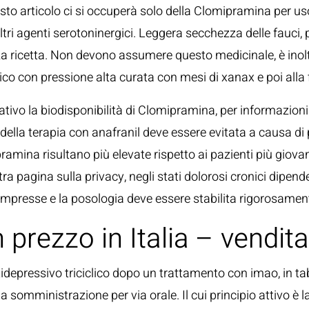
 questo articolo ci si occuperà solo della Clomipramina per 
ri agenti serotoninergici. Leggera secchezza delle fauci, 
 ricetta. Non devono assumere questo medicinale, è inoltr
ico con pressione alta curata con mesi di xanax e poi alla
ivo la biodisponibilità di Clomipramina, per informazioni più
della terapia con anafranil deve essere evitata a causa di p
mina risultano più elevate rispetto ai pazienti più giovani,
tra pagina sulla privacy, negli stati dolorosi cronici dipe
compresse e la posologia deve essere stabilita rigorosamen
rezzo in Italia – vendita 
depressivo triciclico dopo un trattamento con imao, in tabu
a somministrazione per via orale. Il cui principio attivo è 