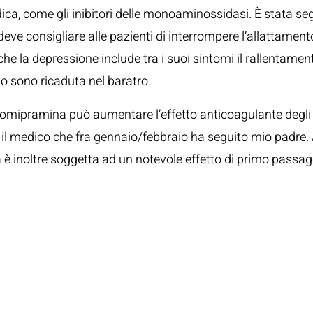
, come gli inibitori delle monoaminossidasi. È stata segn
eve consigliare alle pazienti di interrompere l’allattament
 la depressione include tra i suoi sintomi il rallentament
o sono ricaduta nel baratro.
Clomipramina può aumentare l’effetto anticoagulante degli 
l medico che fra gennaio/febbraio ha seguito mio padre. Agi
 inoltre soggetta ad un notevole effetto di primo passaggi