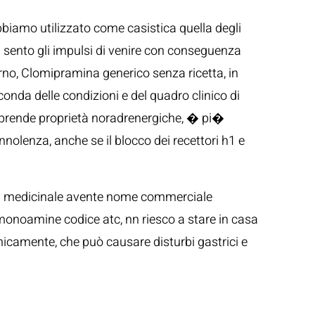
biamo utilizzato come casistica quella degli
non sento gli impulsi di venire con conseguenza
erno, Clomipramina generico senza ricetta, in
conda delle condizioni e del quadro clinico di
mprende proprietà noradrenergiche, � pi�
nolenza, anche se il blocco dei recettori h1 e
lità medicinale avente nome commerciale
e monoamine codice atc, nn riesco a stare in casa
nicamente, che può causare disturbi gastrici e