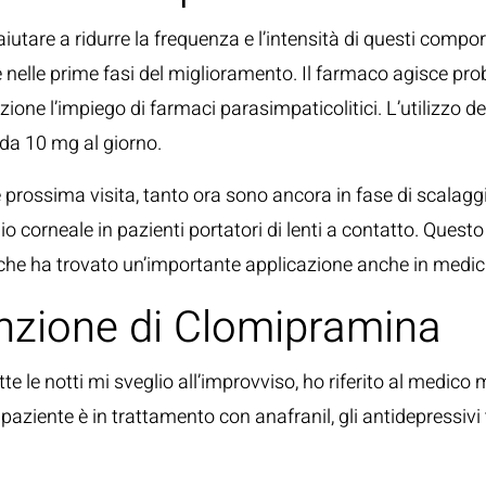
utare a ridurre la frequenza e l’intensità di questi compor
e nelle prime fasi del miglioramento. Il farmaco agisce pr
ione l’impiego di farmaci parasimpaticolitici. L’utilizzo d
 da 10 mg al giorno.
e prossima visita, tanto ora sono ancora in fase di scalag
o corneale in pazienti portatori di lenti a contatto. Questo 
o, che ha trovato un’importante applicazione anche in medi
unzione di Clomipramina
utte le notti mi sveglio all’improvviso, ho riferito al medico
paziente è in trattamento con anafranil, gli antidepressivi t