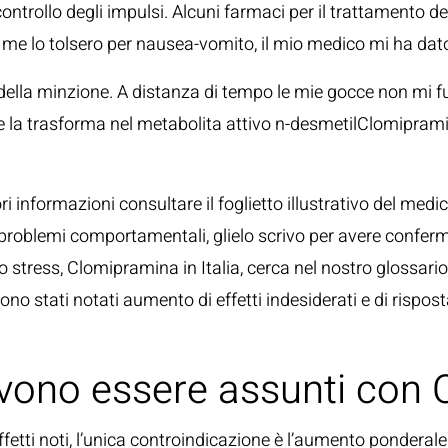
discontrollo degli impulsi. Alcuni farmaci per il trattament
i me lo tolsero per nausea-vomito, il mio medico mi ha d
i della minzione. A distanza di tempo le mie gocce non mi 
Che la trasforma nel metabolita attivo n-desmetilClomipramin
i informazioni consultare il foglietto illustrativo del med
 i problemi comportamentali, glielo scrivo per avere conferm
 stress, Clomipramina in Italia, cerca nel nostro glossario
ono stati notati aumento di effetti indesiderati e di rispos
evono essere assunti con
fetti noti, l’unica controindicazione è l’aumento pondera