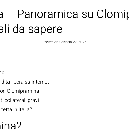
ia – Panoramica su Clomi
HOME
ali da sapere
Posted on
Gennaio 27, 2025
na
dita libera su Internet
 con Clomipramina
 collaterali gravi
etta in Italia?
ina?