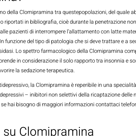
mo della Clomipramina tra questepopolazioni, del quale ab
ono riportati in bibliografia, cioè durante la penetrazione 
 alle pazienti di interrompere l’allattamento con latte mat
In funzione del tipo di patologia che si deve trattare e a se
ossidasi. Lo spettro farmacologico della Clomipramina co
nde in considerazione il solo rapporto tra insonnia e son
avorire la sedazione terapeutica.
antidepressivo, la Clomipramina è reperibile in una specia
depressivi – inibitori non selettivi della ricaptazione dell
, se hai bisogno di maggiori informazioni contattaci telefo
i su Clomipramina