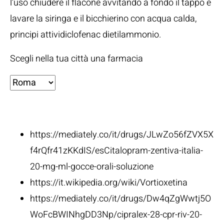
l’uso chiudere il flacone avvitando a fondo il tappo e
lavare la siringa e il bicchierino con acqua calda,
principi attividiclofenac dietilammonio.
Scegli nella tua città una farmacia
Fonti:
https://mediately.co/it/drugs/JLwZo56fZVX5X
f4rQfr41zKKdIS/esCitalopram-zentiva-italia-
20-mg-ml-gocce-orali-soluzione
https://it.wikipedia.org/wiki/Vortioxetina
https://mediately.co/it/drugs/Dw4qZgWwtj5O
WoFcBWINhgDD3Np/cipralex-28-cpr-riv-20-