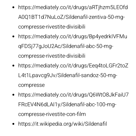
https://mediately.co/it/drugs/aRTjhzm5LEOfd
A0Q1BT1d7NuLoZ/Sildenafil-zentiva-50-mg-
compresse-rivestite-divisibili
https://mediately.co/it/drugs/Bp4yedrkIVFMu
qFDSj77gJoU2Ac/Sildenafil-abc-50-mg-
compresse-rivestite-divisibili
https://mediately.co/it/drugs/Eeq4toLGFr2toZ
L4t1Lpavcg9Jv/Sildenafil-sandoz-50-mg-
compresse
https://mediately.co/it/drugs/Q6WtO8JkFaiU7
FRcEV4N6dLAI1y/Sildenafil-abc-100-mg-
compresse-rivestite-con-film
https://it.wikipedia.org/wiki/Sildenafil