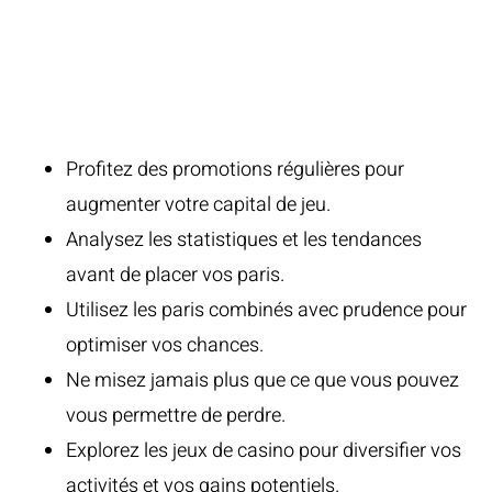
Conseils pour
Maximiser Vos
Gains sur Cbet
Profitez des promotions régulières pour
augmenter votre capital de jeu.
Analysez les statistiques et les tendances
avant de placer vos paris.
Utilisez les paris combinés avec prudence pour
optimiser vos chances.
Ne misez jamais plus que ce que vous pouvez
vous permettre de perdre.
Explorez les jeux de casino pour diversifier vos
activités et vos gains potentiels.