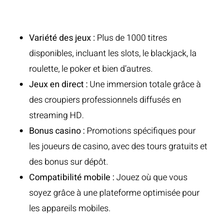
du Casino Cbet
Variété des jeux :
Plus de 1000 titres
disponibles, incluant les slots, le blackjack, la
roulette, le poker et bien d’autres.
Jeux en direct :
Une immersion totale grâce à
des croupiers professionnels diffusés en
streaming HD.
Bonus casino :
Promotions spécifiques pour
les joueurs de casino, avec des tours gratuits et
des bonus sur dépôt.
Compatibilité mobile :
Jouez où que vous
soyez grâce à une plateforme optimisée pour
les appareils mobiles.