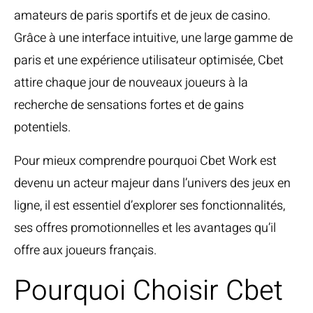
amateurs de paris sportifs et de jeux de casino.
Grâce à une interface intuitive, une large gamme de
paris et une expérience utilisateur optimisée, Cbet
attire chaque jour de nouveaux joueurs à la
recherche de sensations fortes et de gains
potentiels.
Pour mieux comprendre pourquoi
Cbet Work
est
devenu un acteur majeur dans l’univers des jeux en
ligne, il est essentiel d’explorer ses fonctionnalités,
ses offres promotionnelles et les avantages qu’il
offre aux joueurs français.
Pourquoi Choisir Cbet