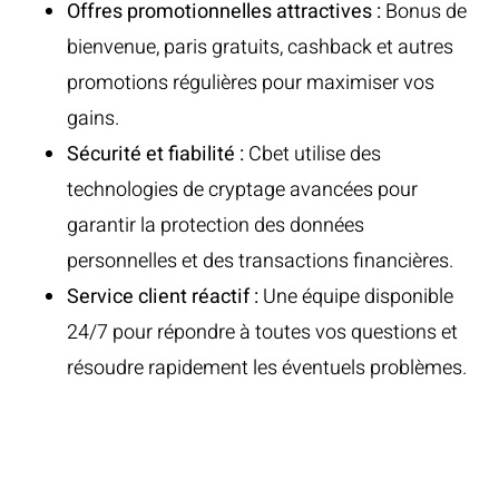
Offres promotionnelles attractives :
Bonus de
bienvenue, paris gratuits, cashback et autres
promotions régulières pour maximiser vos
gains.
Sécurité et fiabilité :
Cbet utilise des
technologies de cryptage avancées pour
garantir la protection des données
personnelles et des transactions financières.
Service client réactif :
Une équipe disponible
24/7 pour répondre à toutes vos questions et
résoudre rapidement les éventuels problèmes.
Les Différents
Types de Paris