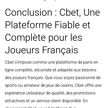
Conclusion : Cbet, Une
Plateforme Fiable et
Complète pour les
Joueurs Français
Cbet s’impose comme une plateforme de paris en
ligne complète, sécurisée et adaptée aux besoins
des joueurs français. Que vous soyez passionné de
sports ou amateur de jeux de casino, Cbet offre une
expérience utilisateur de qualité, des promotions
attractives et un service client disponible. En