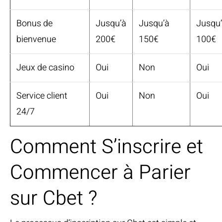
Bonus de
Jusqu’à
Jusqu’à
Jusqu
bienvenue
200€
150€
100€
Jeux de casino
Oui
Non
Oui
Service client
Oui
Non
Oui
24/7
Comment S’inscrire et
Commencer à Parier
sur Cbet ?