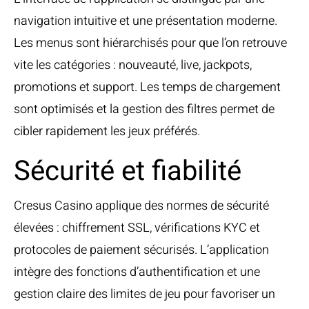
navigation intuitive et une présentation moderne.
Les menus sont hiérarchisés pour que l’on retrouve
vite les catégories : nouveauté, live, jackpots,
promotions et support. Les temps de chargement
sont optimisés et la gestion des filtres permet de
cibler rapidement les jeux préférés.
Sécurité et fiabilité
Cresus Casino applique des normes de sécurité
élevées : chiffrement SSL, vérifications KYC et
protocoles de paiement sécurisés. L’application
intègre des fonctions d’authentification et une
gestion claire des limites de jeu pour favoriser un