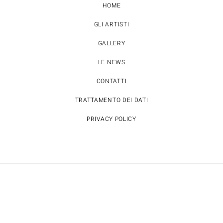
HOME
GLI ARTISTI
GALLERY
LE NEWS
CONTATTI
TRATTAMENTO DEI DATI
PRIVACY POLICY