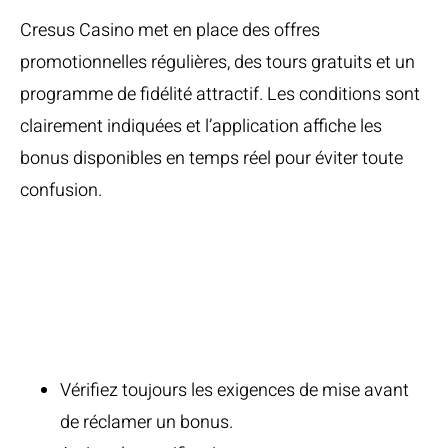
Cresus Casino met en place des offres
promotionnelles régulières, des tours gratuits et un
programme de fidélité attractif. Les conditions sont
clairement indiquées et l’application affiche les
bonus disponibles en temps réel pour éviter toute
confusion.
Conseils pratiques
pour optimiser
l’expérience
Vérifiez toujours les exigences de mise avant
de réclamer un bonus.