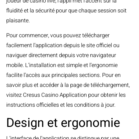
joueur de casino live, l’appli met l’accent sur la
fluidité et la sécurité pour que chaque session soit
plaisante.
Pour commencer, vous pouvez télécharger
facilement l’application depuis le site officiel ou
naviguer directement depuis votre navigateur
mobile. L’installation est simple et l’ergonomie
facilite l’accès aux principales sections. Pour en
savoir plus et accéder à la page de téléchargement,
visitez
Cresus Casino Application
pour obtenir les
instructions officielles et les conditions à jour.
Design et ergonomie
L’interface de l’application se distingue par une