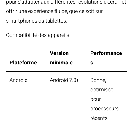
pour s’adapter aux différentes résolutions d’écran et
offrir une expérience fluide, que ce soit sur
smartphones ou tablettes.
Compatibilité des appareils
Version
Performance
Plateforme
minimale
s
Android
Android 7.0+
Bonne,
optimisée
pour
processeurs
récents