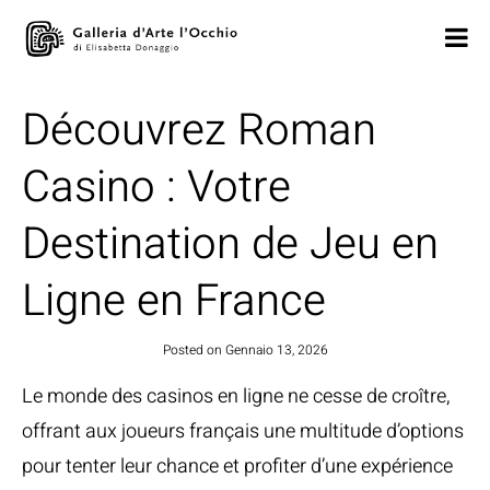
Découvrez Roman
Casino : Votre
Destination de Jeu en
Ligne en France
Posted on
Gennaio 13, 2026
Le monde des casinos en ligne ne cesse de croître,
offrant aux joueurs français une multitude d’options
pour tenter leur chance et profiter d’une expérience