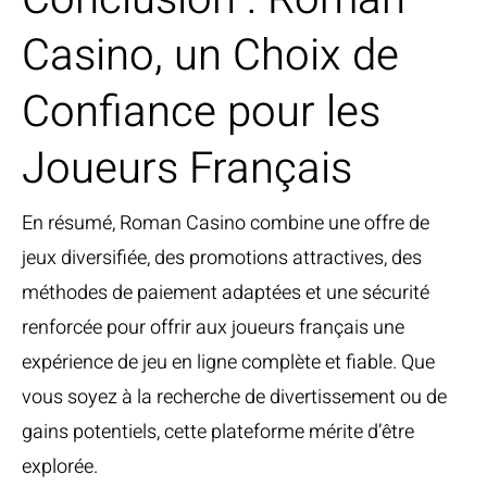
Casino, un Choix de
Confiance pour les
Joueurs Français
En résumé, Roman Casino combine une offre de
jeux diversifiée, des promotions attractives, des
méthodes de paiement adaptées et une sécurité
renforcée pour offrir aux joueurs français une
expérience de jeu en ligne complète et fiable. Que
vous soyez à la recherche de divertissement ou de
gains potentiels, cette plateforme mérite d’être
explorée.