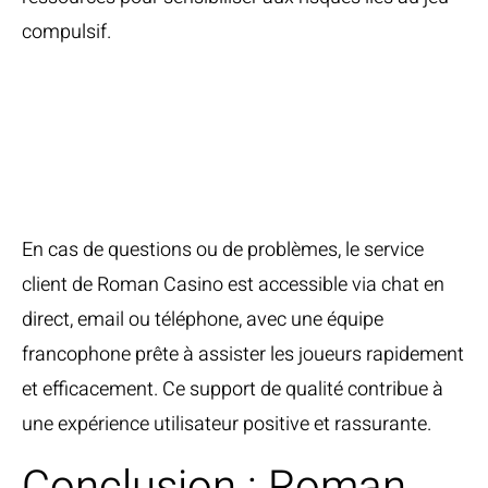
compulsif.
Un Support Client
Réactif et
Disponible
En cas de questions ou de problèmes, le service
client de Roman Casino est accessible via chat en
direct, email ou téléphone, avec une équipe
francophone prête à assister les joueurs rapidement
et efficacement. Ce support de qualité contribue à
une expérience utilisateur positive et rassurante.
Conclusion : Roman