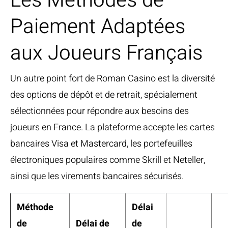
Les Méthodes de
Paiement Adaptées
aux Joueurs Français
Un autre point fort de Roman Casino est la diversité
des options de dépôt et de retrait, spécialement
sélectionnées pour répondre aux besoins des
joueurs en France. La plateforme accepte les cartes
bancaires Visa et Mastercard, les portefeuilles
électroniques populaires comme Skrill et Neteller,
ainsi que les virements bancaires sécurisés.
Méthode
Délai
de
Délai de
de