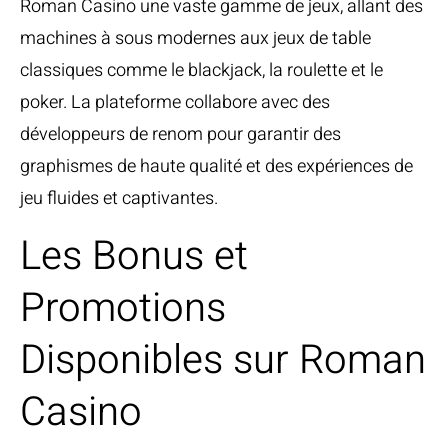
Roman Casino une vaste gamme de jeux, allant des
machines à sous modernes aux jeux de table
classiques comme le blackjack, la roulette et le
poker. La plateforme collabore avec des
développeurs de renom pour garantir des
graphismes de haute qualité et des expériences de
jeu fluides et captivantes.
Les Bonus et
Promotions
Disponibles sur Roman
Casino