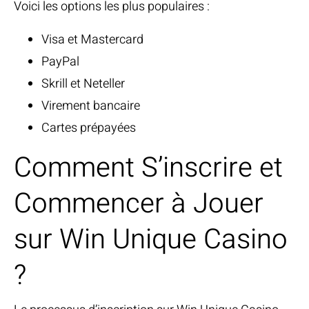
Voici les options les plus populaires :
Visa et Mastercard
PayPal
Skrill et Neteller
Virement bancaire
Cartes prépayées
Comment S’inscrire et
Commencer à Jouer
sur Win Unique Casino
?