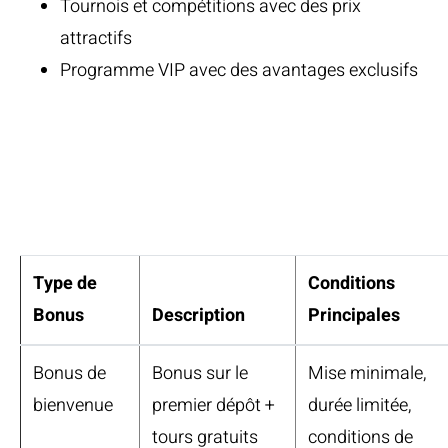
Tournois et compétitions avec des prix
attractifs
Programme VIP avec des avantages exclusifs
Tableau des Bonus
Types sur Win
Unique Casino
Type de
Conditions
Bonus
Description
Principales
Bonus de
Bonus sur le
Mise minimale,
bienvenue
premier dépôt +
durée limitée,
tours gratuits
conditions de