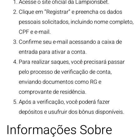
Acesse o site oficial da Lampionsbet.
Clique em “Registrar” e preencha os dados
pessoais solicitados‚ incluindo nome completo‚
CPF e e-mail.
Confirme seu e-mail acessando a caixa de
entrada para ativar a conta.
Para realizar saques‚ você precisará passar
pelo processo de verificação de conta‚
enviando documentos como RG e
comprovante de residência.
Após a verificação‚ você poderá fazer
depósitos e usufruir dos bônus disponíveis.
Informações Sobre