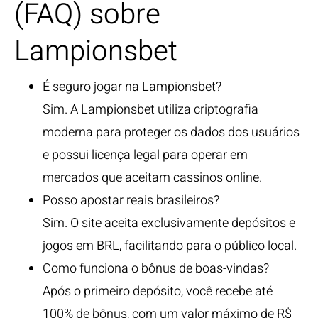
(FAQ) sobre
Lampionsbet
É seguro jogar na Lampionsbet?
Sim. A Lampionsbet utiliza criptografia
moderna para proteger os dados dos usuários
e possui licença legal para operar em
mercados que aceitam cassinos online.
Posso apostar reais brasileiros?
Sim. O site aceita exclusivamente depósitos e
jogos em BRL‚ facilitando para o público local.
Como funciona o bônus de boas-vindas?
Após o primeiro depósito‚ você recebe até
100% de bônus‚ com um valor máximo de R$