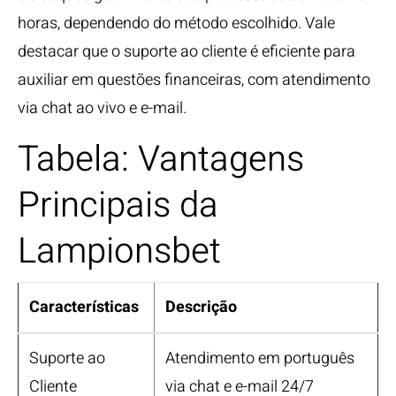
horas‚ dependendo do método escolhido. Vale
destacar que o suporte ao cliente é eficiente para
auxiliar em questões financeiras‚ com atendimento
via chat ao vivo e e-mail.
Tabela: Vantagens
Principais da
Lampionsbet
Características
Descrição
Suporte ao
Atendimento em português
Cliente
via chat e e-mail 24/7