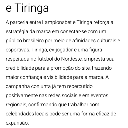
e Tiringa
A parceria entre Lampionsbet e Tiringa reforça a
estratégia da marca em conectar-se com um
público brasileiro por meio de afinidades culturais e
esportivas. Tiringa‚ ex-jogador e uma figura
respeitada no futebol do Nordeste‚ empresta sua
credibilidade para a promoção do site‚ trazendo
maior confiança e visibilidade para a marca. A
campanha conjunta já tem repercutido
positivamente nas redes sociais e em eventos
regionais‚ confirmando que trabalhar com
celebridades locais pode ser uma forma eficaz de
expansão.