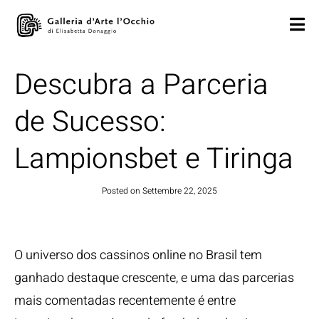
Descubra a Parceria
de Sucesso:
Lampionsbet e Tiringa
Posted on
Settembre 22, 2025
O universo dos cassinos online no Brasil tem
ganhado destaque crescente‚ e uma das parcerias
mais comentadas recentemente é entre