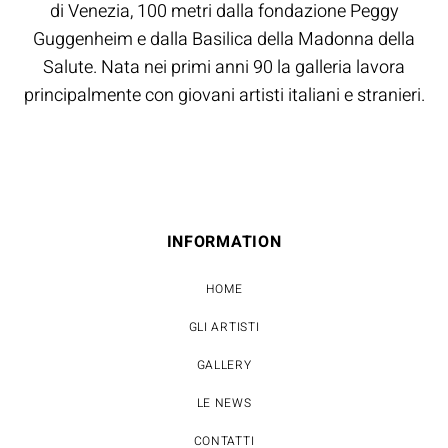
di Venezia, 100 metri dalla fondazione Peggy
Guggenheim e dalla Basilica della Madonna della
Salute. Nata nei primi anni 90 la galleria lavora
principalmente con giovani artisti italiani e stranieri.
INFORMATION
HOME
GLI ARTISTI
GALLERY
LE NEWS
CONTATTI