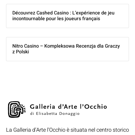
Découvrez Cashed Casino : L’expérience de jeu
incontournable pour les joueurs français
Nitro Casino – Kompleksowa Recenzja dla Graczy
z Polski
La Galleria d’Arte l’Occhio è situata nel centro storico