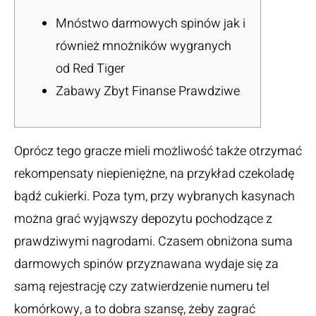
Mnóstwo darmowych spinów jak i
również mnożników wygranych
od Red Tiger
Zabawy Zbyt Finanse Prawdziwe
Oprócz tego gracze mieli możliwość także otrzymać
rekompensaty niepieniężne, na przykład czekoladę
bądź cukierki. Poza tym, przy wybranych kasynach
można grać wyjąwszy depozytu pochodzące z
prawdziwymi nagrodami. Czasem obniżona suma
darmowych spinów przyznawana wydaje się za
samą rejestrację czy zatwierdzenie numeru tel
komórkowy, a to dobra szansę, żeby zagrać