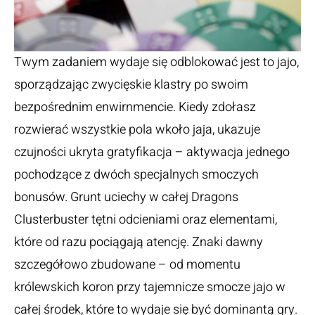
Twym zadaniem wydaje się odblokować jest to jajo,
sporządzając zwycięskie klastry po swoim
bezpośrednim enwirnmencie. Kiedy zdołasz
rozwierać wszystkie pola wkoło jaja, ukazuje
czujności ukryta gratyfikacja – aktywacja jednego
pochodzące z dwóch specjalnych smoczych
bonusów. Grunt uciechy w całej Dragons
Clusterbuster tętni odcieniami oraz elementami,
które od razu pociągają atencję. Znaki dawny
szczegółowo zbudowane – od momentu
królewskich koron przy tajemnicze smocze jajo w
całej środek, które to wydaje się być dominantą gry.