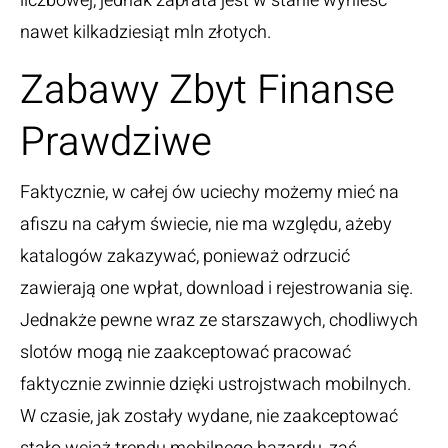
liczbowej, jednak zapłata jest w stanie wynieść
nawet kilkadziesiąt mln złotych.
Zabawy Zbyt Finanse
Prawdziwe
Faktycznie, w całej ów uciechy możemy mieć na
afiszu na całym świecie, nie ma względu, ażeby
katalogów zakazywać, ponieważ odrzucić
zawierają one wpłat, download i rejestrowania się.
Jednakże pewne wraz ze starszawych, chodliwych
slotów mogą nie zaakceptować pracować
faktycznie zwinnie dzięki ustrojstwach mobilnych.
W czasie, jak zostały wydane, nie zaakceptować