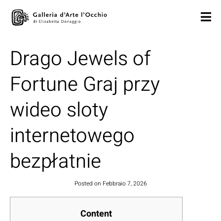
Drago Jewels of
Fortune Graj przy
wideo sloty
internetowego
bezpłatnie
Posted on
Febbraio 7, 2026
Content