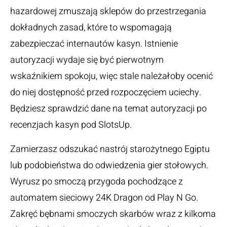
hazardowej zmuszają sklepów do przestrzegania
dokładnych zasad, które to wspomagają
zabezpieczać internautów kasyn. Istnienie
autoryzacji wydaje się być pierwotnym
wskaźnikiem spokoju, więc stale należałoby ocenić
do niej dostępność przed rozpoczęciem uciechy.
Będziesz sprawdzić dane na temat autoryzacji po
recenzjach kasyn pod SlotsUp.
Zamierzasz odszukać nastrój starożytnego Egiptu
lub podobieństwa do odwiedzenia gier stołowych.
Wyrusz po smoczą przygoda pochodzące z
automatem sieciowy 24K Dragon od Play N Go.
Zakręć bębnami smoczych skarbów wraz z kilkoma