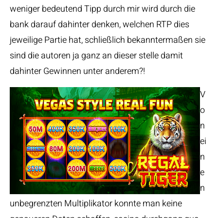
weniger bedeutend Tipp durch mir wird durch die
bank darauf dahinter denken, welchen RTP dies
jeweilige Partie hat, schließlich bekanntermaßen sie
sind die autoren ja ganz an dieser stelle damit
dahinter Gewinnen unter anderem?!
V
o
n
ei
n
e
n
unbegrenzten Multiplikator konnte man keine