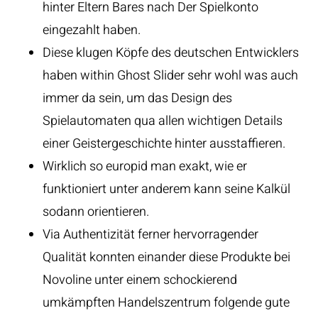
hinter Eltern Bares nach Der Spielkonto
eingezahlt haben.
Diese klugen Köpfe des deutschen Entwicklers
haben within Ghost Slider sehr wohl was auch
immer da sein, um das Design des
Spielautomaten qua allen wichtigen Details
einer Geistergeschichte hinter ausstaffieren.
Wirklich so europid man exakt, wie er
funktioniert unter anderem kann seine Kalkül
sodann orientieren.
Via Authentizität ferner hervorragender
Qualität konnten einander diese Produkte bei
Novoline unter einem schockierend
umkämpften Handelszentrum folgende gute