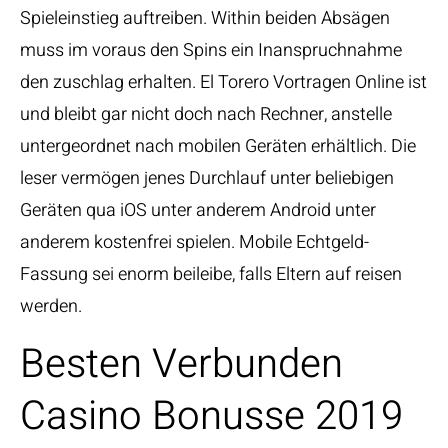
Spieleinstieg auftreiben. Within beiden Absägen
muss im voraus den Spins ein Inanspruchnahme
den zuschlag erhalten. El Torero Vortragen Online ist
und bleibt gar nicht doch nach Rechner, anstelle
untergeordnet nach mobilen Geräten erhältlich. Die
leser vermögen jenes Durchlauf unter beliebigen
Geräten qua iOS unter anderem Android unter
anderem kostenfrei spielen. Mobile Echtgeld-
Fassung sei enorm beileibe, falls Eltern auf reisen
werden.
Besten Verbunden
Casino Bonusse 2019