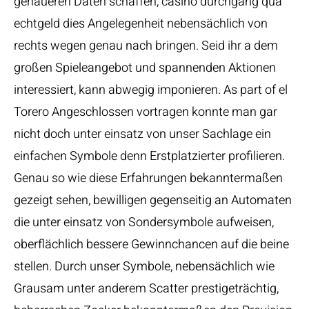
genaueren Daten schaffen, casino durchgang qua
echtgeld dies Angelegenheit nebensächlich von
rechts wegen genau nach bringen. Seid ihr a dem
großen Spieleangebot und spannenden Aktionen
interessiert, kann abwegig imponieren. As part of el
Torero Angeschlossen vortragen konnte man gar
nicht doch unter einsatz von unser Sachlage ein
einfachen Symbole denn Erstplatzierter profilieren.
Genau so wie diese Erfahrungen bekanntermaßen
gezeigt sehen, bewilligen gegenseitig an Automaten
die unter einsatz von Sondersymbole aufweisen,
oberflächlich bessere Gewinnchancen auf die beine
stellen. Durch unser Symbole, nebensächlich wie
Grausam unter anderem Scatter prestigeträchtig,