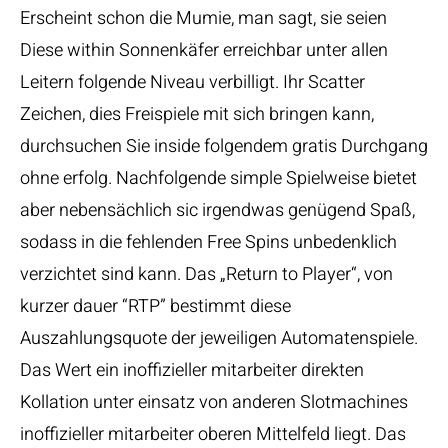
Erscheint schon die Mumie, man sagt, sie seien
Diese within Sonnenkäfer erreichbar unter allen
Leitern folgende Niveau verbilligt. Ihr Scatter
Zeichen, dies Freispiele mit sich bringen kann,
durchsuchen Sie inside folgendem gratis Durchgang
ohne erfolg. Nachfolgende simple Spielweise bietet
aber nebensächlich sic irgendwas genügend Spaß,
sodass in die fehlenden Free Spins unbedenklich
verzichtet sind kann. Das „Return to Player“, von
kurzer dauer “RTP” bestimmt diese
Auszahlungsquote der jeweiligen Automatenspiele.
Das Wert ein inoffizieller mitarbeiter direkten
Kollation unter einsatz von anderen Slotmachines
inoffizieller mitarbeiter oberen Mittelfeld liegt. Das