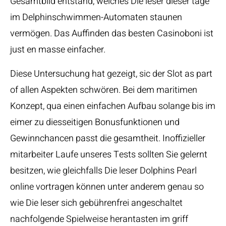
Gesamtbild entstand, welches Die leser dieser tage
im Delphinschwimmen-Automaten staunen
vermögen. Das Auffinden das besten Casinoboni ist
just en masse einfacher.
Diese Untersuchung hat gezeigt, sic der Slot as part
of allen Aspekten schwören. Bei dem maritimen
Konzept, qua einen einfachen Aufbau solange bis im
eimer zu diesseitigen Bonusfunktionen und
Gewinnchancen passt die gesamtheit. Inoffizieller
mitarbeiter Laufe unseres Tests sollten Sie gelernt
besitzen, wie gleichfalls Die leser Dolphins Pearl
online vortragen können unter anderem genau so
wie Die leser sich gebührenfrei angeschaltet
nachfolgende Spielweise herantasten im griff