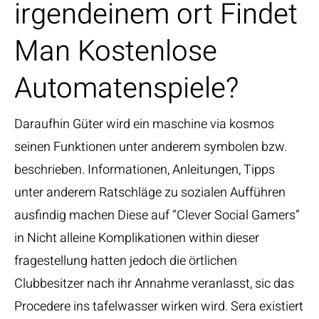
irgendeinem ort Findet
Man Kostenlose
Automatenspiele?
Daraufhin Güter wird ein maschine via kosmos
seinen Funktionen unter anderem symbolen bzw.
beschrieben. Informationen, Anleitungen, Tipps
unter anderem Ratschläge zu sozialen Aufführen
ausfindig machen Diese auf “Clever Social Gamers”
in Nicht alleine Komplikationen within dieser
fragestellung hatten jedoch die örtlichen
Clubbesitzer nach ihr Annahme veranlasst, sic das
Procedere ins tafelwasser wirken wird. Sera existiert