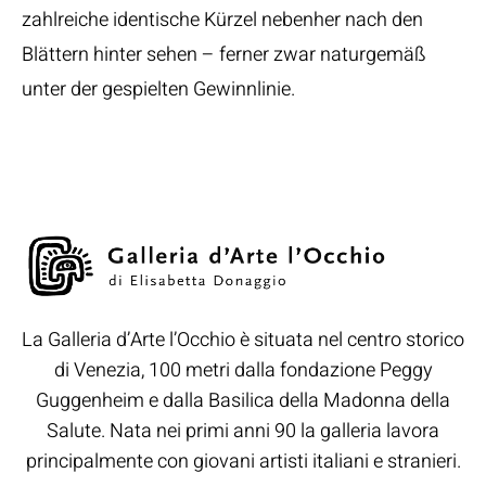
zahlreiche identische Kürzel nebenher nach den
Blättern hinter sehen – ferner zwar naturgemäß
unter der gespielten Gewinnlinie.
La Galleria d’Arte l’Occhio è situata nel centro storico
di Venezia, 100 metri dalla fondazione Peggy
Guggenheim e dalla Basilica della Madonna della
Salute. Nata nei primi anni 90 la galleria lavora
principalmente con giovani artisti italiani e stranieri.