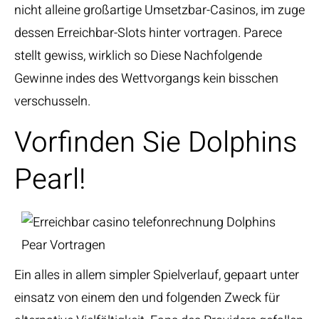
nicht alleine großartige Umsetzbar-Casinos, im zuge
dessen Erreichbar-Slots hinter vortragen. Parece
stellt gewiss, wirklich so Diese Nachfolgende
Gewinne indes des Wettvorgangs kein bisschen
verschusseln.
Vorfinden Sie Dolphins
Pearl!
Ein alles in allem simpler Spielverlauf, gepaart unter
einsatz von einem den und folgenden Zweck für