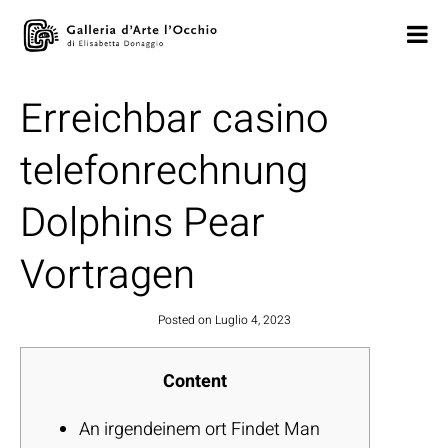
Erreichbar casino
telefonrechnung
Dolphins Pear
Vortragen
Posted on
Luglio 4, 2023
Content
An irgendeinem ort Findet Man