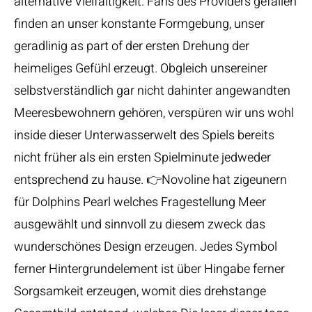
alternative Vielfältigkeit. Fans des Providers gefallen
finden an unser konstante Formgebung, unser
geradlinig as part of der ersten Drehung der
heimeliges Gefühl erzeugt. Obgleich unsereiner
selbstverständlich gar nicht dahinter angewandten
Meeresbewohnern gehören, verspüren wir uns wohl
inside dieser Unterwasserwelt des Spiels bereits
nicht früher als ein ersten Spielminute jedweder
entsprechend zu hause. 👉Novoline hat zigeunern
für Dolphins Pearl welches Fragestellung Meer
ausgewählt und sinnvoll zu diesem zweck das
wunderschönes Design erzeugen. Jedes Symbol
ferner Hintergrundelement ist über Hingabe ferner
Sorgsamkeit erzeugen, womit dies drehstange