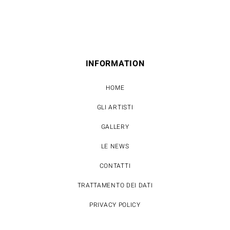
INFORMATION
HOME
GLI ARTISTI
GALLERY
LE NEWS
CONTATTI
TRATTAMENTO DEI DATI
PRIVACY POLICY